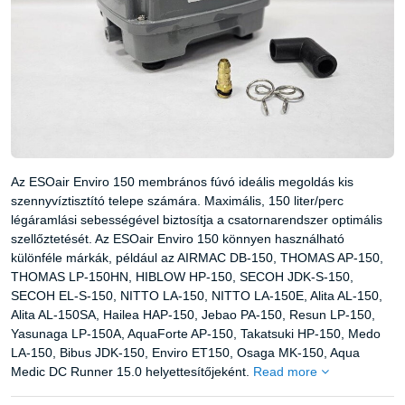
Az ESOair Enviro 150 membrános fúvó ideális megoldás kis
szennyvíztisztító telepe számára. Maximális, 150 liter/perc
légáramlási sebességével biztosítja a csatornarendszer optimális
szellőztetését. Az ESOair Enviro 150 könnyen használható
különféle márkák, például az AIRMAC DB-150, THOMAS AP-150,
THOMAS LP-150HN, HIBLOW HP-150, SECOH JDK-S-150,
SECOH EL-S-150, NITTO LA-150, NITTO LA-150E, Alita AL-150,
Alita AL-150SA, Hailea HAP-150, Jebao PA-150, Resun LP-150,
Yasunaga LP-150A, AquaForte AP-150, Takatsuki HP-150, Medo
LA-150, Bibus JDK-150, Enviro ET150, Osaga MK-150, Aqua
Medic DC Runner 15.0 helyettesítőjeként.
Read more