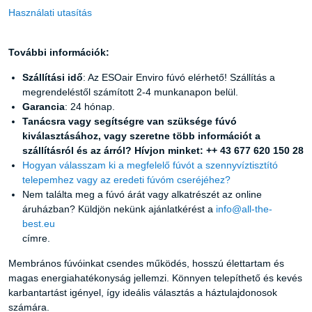
Használati utasítás
További információk:
Szállítási idő
: Az ESOair Enviro fúvó elérhető! Szállítás a
megrendeléstől számított 2-4 munkanapon belül.
Garancia
: 24 hónap.
Tanácsra vagy segítségre van szüksége fúvó
kiválasztásához, vagy szeretne több információt a
szállításról és az árról? Hívjon minket: ++ 43 677 620 150 28
Hogyan válasszam ki a megfelelő fúvót a szennyvíztisztító
telepemhez vagy az eredeti fúvóm cseréjéhez?
Nem találta meg a fúvó árát vagy alkatrészét az online
áruházban? Küldjön nekünk ajánlatkérést a
info@all-the-
best.eu
címre.
Membrános fúvóinkat csendes működés, hosszú élettartam és
magas energiahatékonyság jellemzi. Könnyen telepíthető és kevés
karbantartást igényel, így ideális választás a háztulajdonosok
számára.