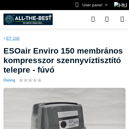
User panel
ET 150
ESOair Enviro 150 membrános
kompresszor szennyvíztisztító
telepre - fúvó
Rating