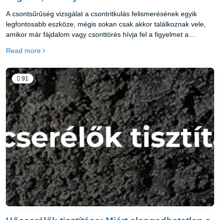
A csontsűrűség vizsgálat a csontritkulás felismerésének egyik
legfontosabb eszköze, mégis sokan csak akkor találkoznak vele,
amikor már fájdalom vagy csonttörés hívja fel a figyelmet a
problémára. A csontok ásványianyag-tartalma azonban hosszú idő
Read more
alatt, szinte észrevétlenül csökken, ezért a vizsgálat szerepe
elsősorban a korai felismerésben és a megelőzésben van. A
kérdés nem az, hogy szükség van-e rá, hanem az, hogy mikor
91
indokolt elvégezni, és milyen eltérések mutathatók ki általa.