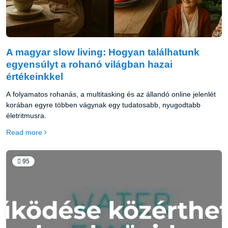
A magyar slow living: Hogyan találhatunk
egyensúlyt a rohanó világban hazai
értékeinkkel
A folyamatos rohanás, a multitasking és az állandó online jelenlét
korában egyre többen vágynak egy tudatosabb, nyugodtabb
életritmusra.
Read more
95