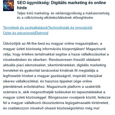
SEO ügynökség: Digitális marketing és online
hirde
Teljes körű marketing- és reklámügynökség a márkaismertség
és a célközönség elköteleződésének elősegítésére.
Termékek és szolgáltatások
Technológiák és innovációk
Üzlet és pénzügyek
Életmód
Üdvözöljük az All-the-best.eu magyar online magazinjában, a
magyar üzleti közösség információs központjában! Magazinunk
célja, hogy értékes tartalmakkal segítse a hazai vállalkozásokat a
növekedésben és sikerben. Rendszeresen frissülő oldalaink
aktuális piaci elemzéseket, sikertörténeteket, digitális marketing
trendeket és gyakorlati tanácsokat kínálnak.Itt megtalálja a
legfrissebb híreket a magyar gazdaságról, inspiráló interjúkat
sikeres vállalkozókkal, és hasznos tippeket cége online
jelenlétének erősítéséhez. Magazinunk platform a szakértők
számára is, akik megoszthatják tudásukat és tapasztalataikat a
magyar üzleti közösséggel. Böngésszen rovatjaink között, fedezze
fel a magyar vállalkozói ökoszisztéma legizgalmasabb történeteit,
és csatlakozzon növekvő olvasói közösségünkhöz még ma!