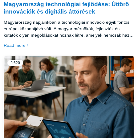
Magyarország technológiai fejlődése: Úttörő
innovációk és digitális áttörések
Magyarország napjainkban a technológiai innováció egyik fontos
európai központjává vált. A magyar mérnökök, fejlesztők és
kutatók olyan megoldásokat hoznak létre, amelyek nemcsak hazai,
de nemzetközi szinten is elismerést váltanak ki.
Read more
620