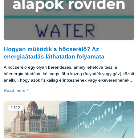
Hogyan működik a hőcserélő? Az
energiaátadás láthatatlan folyamata
A hőcserélő egy olyan berendezés, amely lehetővé teszi a
hőenergia átadását két vagy több közeg (folyadék vagy gáz) között
anélkül, hogy azok fizikailag érintkeznének vagy elkeverednének
egymással.
Read more
612