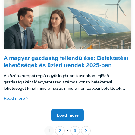
A magyar gazdaság fellendülése: Befektetési
lehetőségek és üzleti trendek 2025-ben
A közép-európai régió egyik legdinamikusabban fejlődő
gazdaságaként Magyarország számos vonzó befektetési
lehetőséget kínál mind a hazai, mind a nemzetközi befektetők
számára.
Read more
Load more
1
2
3