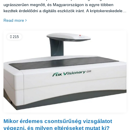
ugrásszerűen megnőtt, és Magyarországon is egyre többen
kezdtek érdeklődni a digitális eszközök iránt. A kriptokereskedelem
azonban sokáig szürkezónában mozgott; nehéz volt átlátni, melyik
Read more
szolgáltató biztonságos, és melyik működik jogilag
megalapozottan.
215
Mikor érdemes csontsűrűség vizsgálatot
végezni, és milyen eltéréseket mutat ki?