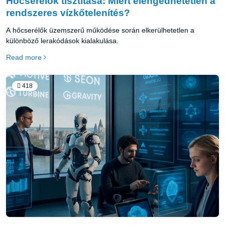
Hőcserélők tisztítása: Miért elengedhetetlen a
rendszeres vízkőtelenítés?
A hőcserélők üzemszerű működése során elkerülhetetlen a
különböző lerakódások kialakulása.
Read more
418