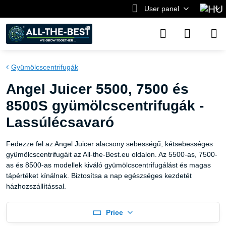
User panel
Gyümölcscentrifugák
Angel Juicer 5500, 7500 és
8500S gyümölcscentrifugák -
Lassúlécsavaró
Fedezze fel az Angel Juicer alacsony sebességű, kétsebességes
gyümölcscentrifugáit az All-the-Best.eu oldalon. Az 5500-as, 7500-
as és 8500-as modellek kiváló gyümölcscentrifugálást és magas
tápértéket kínálnak. Biztosítsa a nap egészséges kezdetét
házhozszállítással.
Price