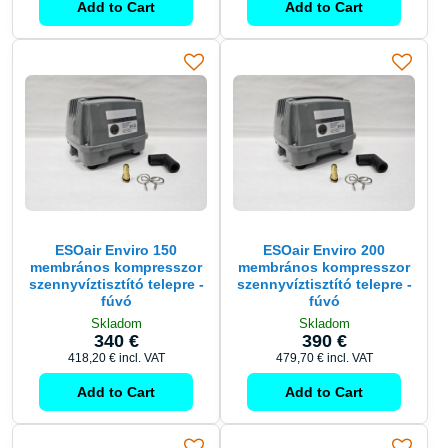
Add to Cart
Add to Cart
ESOair Enviro 150
ESOair Enviro 200
membrános kompresszor
membrános kompresszor
szennyvíztisztító telepre -
szennyvíztisztító telepre -
fúvó
fúvó
Skladom
Skladom
340 €
390 €
418,20 €
incl. VAT
479,70 €
incl. VAT
Add to Cart
Add to Cart