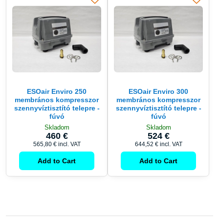
ESOair Enviro 250
ESOair Enviro 300
membrános kompresszor
membrános kompresszor
szennyvíztisztító telepre -
szennyvíztisztító telepre -
fúvó
fúvó
Skladom
Skladom
460 €
524 €
565,80 €
incl. VAT
644,52 €
incl. VAT
Add to Cart
Add to Cart