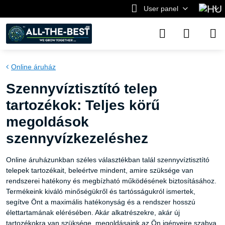
User panel
Online áruház
Szennyvíztisztító telep
tartozékok: Teljes körű
megoldások
szennyvízkezeléshez
Online áruházunkban széles választékban talál szennyvíztisztító
telepek tartozékait, beleértve mindent, amire szüksége van
rendszerei hatékony és megbízható működésének biztosításához.
Termékeink kiváló minőségükről és tartósságukról ismertek,
segítve Önt a maximális hatékonyság és a rendszer hosszú
élettartamának elérésében. Akár alkatrészekre, akár új
tartozékokra van szüksége, megoldásaink az Ön igényeire szabva