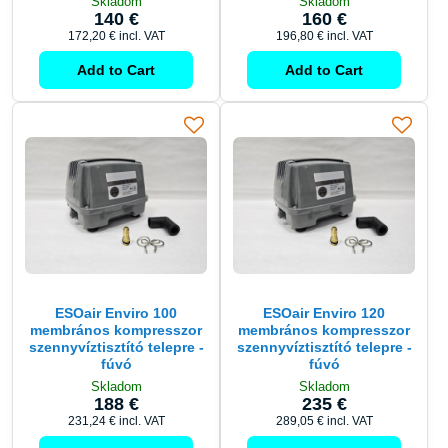
Skladom
Skladom
140 €
160 €
172,20 €
incl. VAT
196,80 €
incl. VAT
Add to Cart
Add to Cart
ESOair Enviro 100
ESOair Enviro 120
membrános kompresszor
membrános kompresszor
szennyvíztisztító telepre -
szennyvíztisztító telepre -
fúvó
fúvó
Skladom
Skladom
188 €
235 €
231,24 €
incl. VAT
289,05 €
incl. VAT