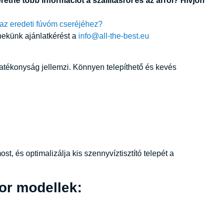
tne több információt a szállításról és az árról? Hívjon
 az eredeti fúvóm cseréjéhez?
nekünk ajánlatkérést a
info@all-the-best.eu
tékonyság jellemzi. Könnyen telepíthető és kevés
, és optimalizálja kis szennyvíztisztító telepét a
or modellek: