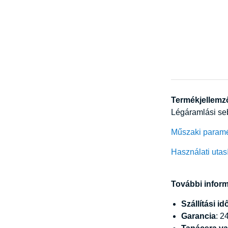
Termékjellemz
Légáramlási seb
Műszaki param
Használati utas
További infor
Szállítási id
Garancia
: 2