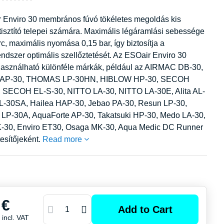
 Enviro 30 membrános fúvó tökéletes megoldás kis
tisztító telepei számára. Maximális légáramlási sebessége
erc, maximális nyomása 0,15 bar, így biztosítja a
ndszer optimális szellőztetését. Az ESOair Enviro 30
asználható különféle márkák, például az AIRMAC DB-30,
AP-30, THOMAS LP-30HN, HIBLOW HP-30, SECOH
 SECOH EL-S-30, NITTO LA-30, NITTO LA-30E, Alita AL-
 AL-30SA, Hailea HAP-30, Jebao PA-30, Resun LP-30,
LP-30A, AquaForte AP-30, Takatsuki HP-30, Medo LA-30,
-30, Enviro ET30, Osaga MK-30, Aqua Medic DC Runner
tesítőjeként.
Read more
 €
Add to Cart
€
incl. VAT