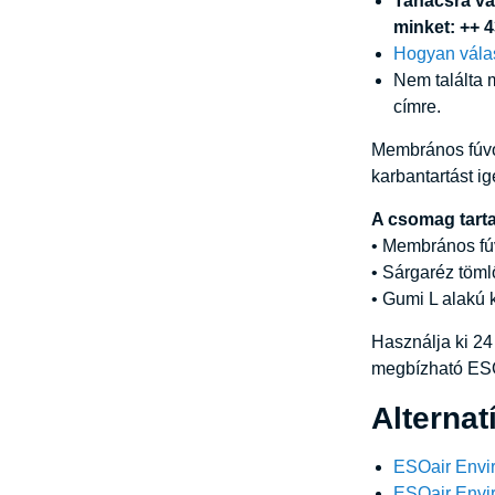
Tanácsra vag
minket: ++ 
Hogyan válas
Nem találta 
címre.
Membrános fúvó
karbantartást i
A csomag tart
• Membrános f
• Sárgaréz töm
• Gumi L alakú
Használja ki 24
megbízható ESO
Alterna
ESOair Envir
ESOair Envir