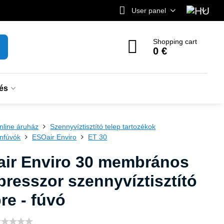
User panel
Shopping cart
0 €
és
nline áruház
Szennyvíztisztító telep tartozékok
nfúvók
ESOair Enviro
ET 30
ir Enviro 30 membrános
resszor szennyvíztisztító
pre - fúvó