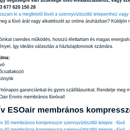
y segítségre van szüksége fúvó kiválasztásához, vagy szere
43 677 620 150 28
szam ki a megfelelő fúvót a szennyvíztisztító telepemhez vagy
meg a fúvó árát vagy alkatrészét az online áruházban? Küldjön 
inkat csendes működés, hosszú élettartam és magas energiaha
gényel, így ideális választás a háztulajdonosok számára.
alma:
úvó
lőcsatlakozó
 könyök
 hónapos garanciánkat és gyors szállításunkat. Rendelje meg most
air Enviro membrános fúvóval!
tív ESOair membrános kompressz
o 30 membrános kompresszor szennyvíztisztító telepre - fúvó
o 40 membrános kompresszor szennyvíztisztító telepre - fúvó