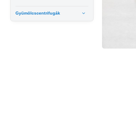
Gyümölcscentrifugák