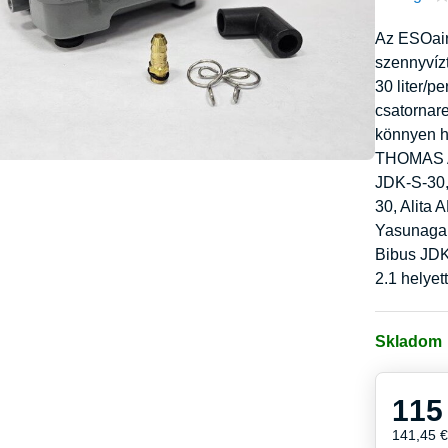
Az ESOair
szennyvíz
30 liter/p
csatornare
könnyen h
THOMAS 
JDK-S-30,
30, Alita
Yasunaga 
Bibus JDK
2.1 helyet
Skladom
115
141,45 