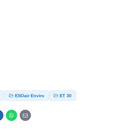
ESOair Enviro
ET 30
inkedIn
WhatsApp
E-
mail