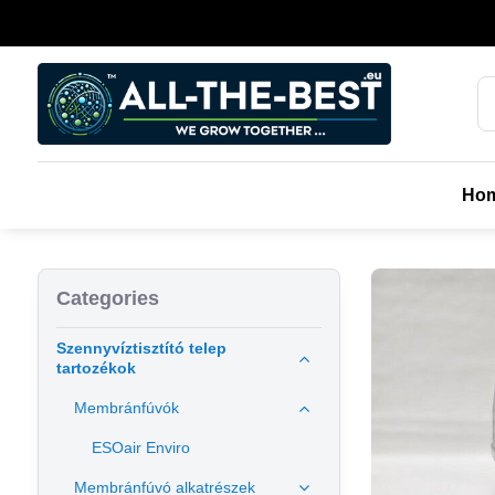
Ho
Categories
Szennyvíztisztító telep
tartozékok
Membránfúvók
ESOair Enviro
Membránfúvó alkatrészek