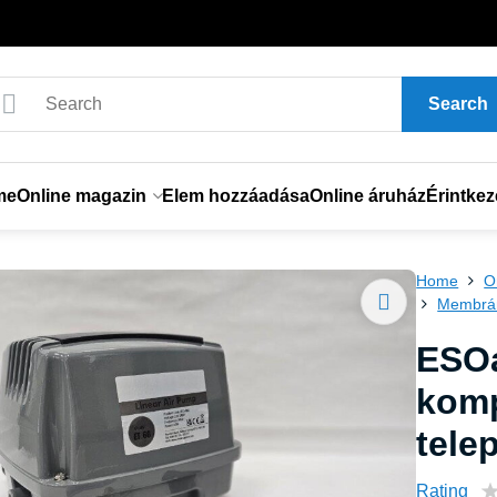
Search
me
Online magazin
Elem hozzáadása
Online áruház
Érintkez
Home
O
Membrá
ESOa
komp
tele
Rating