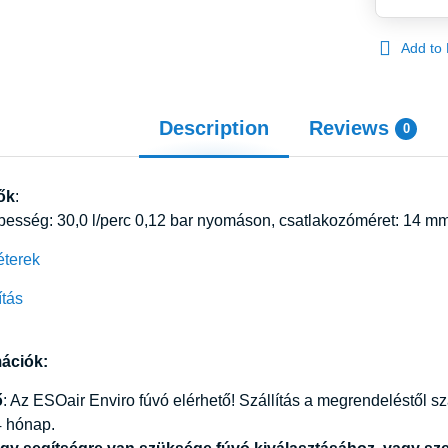
Add to 
Description
Reviews
0
ők
:
esség: 30,0 l/perc 0,12 bar nyomáson, csatlakozóméret: 14 mm
éterek
ítás
mációk:
ő
: Az ESOair Enviro fúvó elérhető! Szállítás a megrendeléstől s
4 hónap.