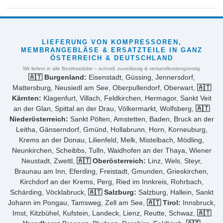
LIEFERUNG VON KOMPRESSOREN,
MEMBRANGEBLÄSE & ERSATZTEILE IN GANZ
ÖSTERREICH & DEUTSCHLAND
Wir liefern in alle Bezirksstädte – schnell, zuverlässig & versandkostengünstig
🇦🇹 Burgenland:
Eisenstadt, Güssing, Jennersdorf,
Mattersburg, Neusiedl am See, Oberpullendorf, Oberwart,
🇦🇹
Kärnten:
Klagenfurt, Villach, Feldkirchen, Hermagor, Sankt Veit
an der Glan, Spittal an der Drau, Völkermarkt, Wolfsberg,
🇦🇹
Niederösterreich:
Sankt Pölten, Amstetten, Baden, Bruck an der
Leitha, Gänserndorf, Gmünd, Hollabrunn, Horn, Korneuburg,
Krems an der Donau, Lilienfeld, Melk, Mistelbach, Mödling,
Neunkirchen, Scheibbs, Tulln, Waidhofen an der Thaya, Wiener
Neustadt, Zwettl,
🇦🇹 Oberösterreich:
Linz, Wels, Steyr,
Braunau am Inn, Eferding, Freistadt, Gmunden, Grieskirchen,
Kirchdorf an der Krems, Perg, Ried im Innkreis, Rohrbach,
Schärding, Vöcklabruck,
🇦🇹 Salzburg:
Salzburg, Hallein, Sankt
Johann im Pongau, Tamsweg, Zell am See,
🇦🇹 Tirol:
Innsbruck,
Imst, Kitzbühel, Kufstein, Landeck, Lienz, Reutte, Schwaz,
🇦🇹