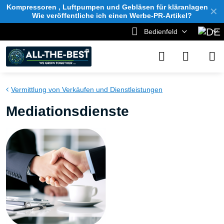
Kompressoren , Luftpumpen und Gebläsen für kläranlagen
✕
Wie veröffentliche ich einen Werbe-PR-Artikel?
Bedienfeld
Vermittlung von Verkäufen und Dienstleistungen
Mediationsdienste