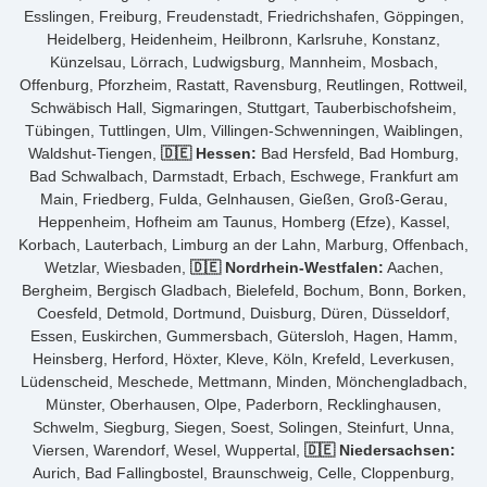
Esslingen, Freiburg, Freudenstadt, Friedrichshafen, Göppingen,
Heidelberg, Heidenheim, Heilbronn, Karlsruhe, Konstanz,
Künzelsau, Lörrach, Ludwigsburg, Mannheim, Mosbach,
Offenburg, Pforzheim, Rastatt, Ravensburg, Reutlingen, Rottweil,
Schwäbisch Hall, Sigmaringen, Stuttgart, Tauberbischofsheim,
Tübingen, Tuttlingen, Ulm, Villingen-Schwenningen, Waiblingen,
Waldshut-Tiengen,
🇩🇪 Hessen:
Bad Hersfeld, Bad Homburg,
Bad Schwalbach, Darmstadt, Erbach, Eschwege, Frankfurt am
Main, Friedberg, Fulda, Gelnhausen, Gießen, Groß-Gerau,
Heppenheim, Hofheim am Taunus, Homberg (Efze), Kassel,
Korbach, Lauterbach, Limburg an der Lahn, Marburg, Offenbach,
Wetzlar, Wiesbaden,
🇩🇪 Nordrhein-Westfalen:
Aachen,
Bergheim, Bergisch Gladbach, Bielefeld, Bochum, Bonn, Borken,
Coesfeld, Detmold, Dortmund, Duisburg, Düren, Düsseldorf,
Essen, Euskirchen, Gummersbach, Gütersloh, Hagen, Hamm,
Heinsberg, Herford, Höxter, Kleve, Köln, Krefeld, Leverkusen,
Lüdenscheid, Meschede, Mettmann, Minden, Mönchengladbach,
Münster, Oberhausen, Olpe, Paderborn, Recklinghausen,
Schwelm, Siegburg, Siegen, Soest, Solingen, Steinfurt, Unna,
Viersen, Warendorf, Wesel, Wuppertal,
🇩🇪 Niedersachsen:
Aurich, Bad Fallingbostel, Braunschweig, Celle, Cloppenburg,