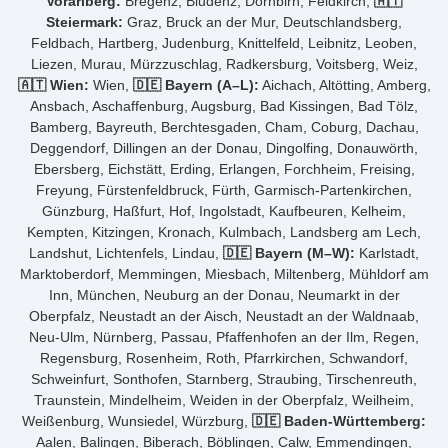
Vorarlberg:
Bregenz, Bludenz, Dornbirn, Feldkirch,
🇦🇹
Steiermark:
Graz, Bruck an der Mur, Deutschlandsberg,
Feldbach, Hartberg, Judenburg, Knittelfeld, Leibnitz, Leoben,
Liezen, Murau, Mürzzuschlag, Radkersburg, Voitsberg, Weiz,
🇦🇹 Wien:
Wien,
🇩🇪 Bayern (A–L):
Aichach, Altötting, Amberg,
Ansbach, Aschaffenburg, Augsburg, Bad Kissingen, Bad Tölz,
Bamberg, Bayreuth, Berchtesgaden, Cham, Coburg, Dachau,
Deggendorf, Dillingen an der Donau, Dingolfing, Donauwörth,
Ebersberg, Eichstätt, Erding, Erlangen, Forchheim, Freising,
Freyung, Fürstenfeldbruck, Fürth, Garmisch-Partenkirchen,
Günzburg, Haßfurt, Hof, Ingolstadt, Kaufbeuren, Kelheim,
Kempten, Kitzingen, Kronach, Kulmbach, Landsberg am Lech,
Landshut, Lichtenfels, Lindau,
🇩🇪 Bayern (M–W):
Karlstadt,
Marktoberdorf, Memmingen, Miesbach, Miltenberg, Mühldorf am
Inn, München, Neuburg an der Donau, Neumarkt in der
Oberpfalz, Neustadt an der Aisch, Neustadt an der Waldnaab,
Neu-Ulm, Nürnberg, Passau, Pfaffenhofen an der Ilm, Regen,
Regensburg, Rosenheim, Roth, Pfarrkirchen, Schwandorf,
Schweinfurt, Sonthofen, Starnberg, Straubing, Tirschenreuth,
Traunstein, Mindelheim, Weiden in der Oberpfalz, Weilheim,
Weißenburg, Wunsiedel, Würzburg,
🇩🇪 Baden-Württemberg:
Aalen, Balingen, Biberach, Böblingen, Calw, Emmendingen,