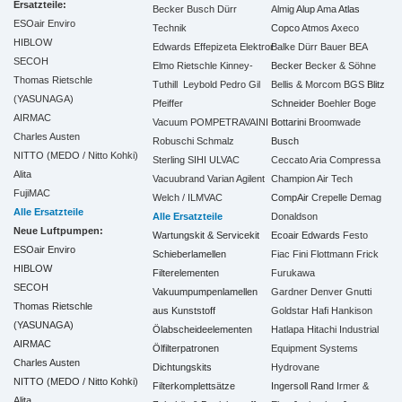
Ersatzteile:
Becker
Busch
Dürr
Almig
Alup
Ama
Atlas
ESOair Enviro
Technik
Copco
Atmos
Axeco
HIBLOW
Edwards
Effepizeta
Elektror
Balke Dürr
Bauer
BEA
SECOH
Elmo Rietschle
Kinney-
Becker
Becker & Söhne
Thomas Rietschle
Tuthill
Leybold
Pedro Gil
Bellis & Morcom
BGS
Blitz
(YASUNAGA)
Pfeiffer
Schneider
Boehler
Boge
AIRMAC
Vacuum
POMPETRAVAINI
Bottarini
Broomwade
Charles Austen
Robuschi
Schmalz
Busch
NITTO (MEDO / Nitto Kohki)
Sterling SIHI
ULVAC
Ceccato Aria Compressa
Alita
Vacuubrand
Varian Agilent
Champion Air Tech
FujiMAC
Welch / ILMVAC
CompAir
Crepelle
Demag
Alle Ersatzteile
Alle Ersatzteile
Donaldson
Neue Luftpumpen:
Wartungskit & Servicekit
Ecoair
Edwards
Festo
ESOair Enviro
Schieberlamellen
Fiac
Fini
Flottmann
Frick
HIBLOW
Filterelementen
Furukawa
SECOH
Vakuumpumpenlamellen
Gardner Denver
Gnutti
Thomas Rietschle
aus Kunststoff
Goldstar
Hafi
Hankison
(YASUNAGA)
Ölabscheideelementen
Hatlapa
Hitachi Industrial
AIRMAC
Ölfilterpatronen
Equipment Systems
Charles Austen
Dichtungskits
Hydrovane
NITTO (MEDO / Nitto Kohki)
Filterkomplettsätze
Ingersoll Rand
Irmer &
Alita