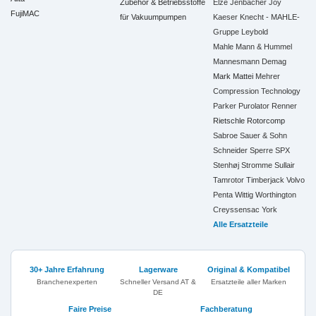
Zubehör & Betriebsstoffe
Elze
Jenbacher
Joy
FujiMAC
für Vakuumpumpen
Kaeser
Knecht - MAHLE-
Gruppe
Leybold
Mahle
Mann & Hummel
Mannesmann Demag
Mark
Mattei
Mehrer
Compression Technology
Parker
Purolator
Renner
Rietschle
Rotorcomp
Sabroe
Sauer & Sohn
Schneider
Sperre
SPX
Stenhøj
Stromme
Sullair
Tamrotor
Timberjack
Volvo
Penta
Wittig
Worthington
Creyssensac
York
Alle Ersatzteile
30+ Jahre Erfahrung
Lagerware
Original & Kompatibel
Branchenexperten
Schneller Versand AT &
Ersatzteile aller Marken
DE
Faire Preise
Fachberatung