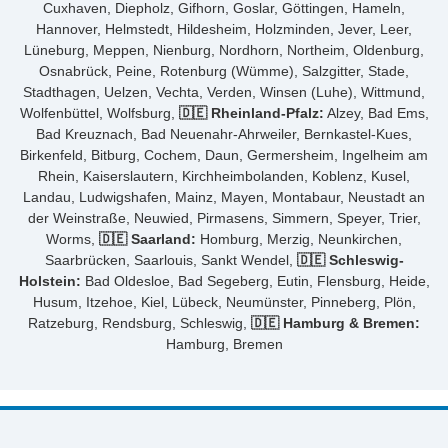
Cuxhaven, Diepholz, Gifhorn, Goslar, Göttingen, Hameln,
Hannover, Helmstedt, Hildesheim, Holzminden, Jever, Leer,
Lüneburg, Meppen, Nienburg, Nordhorn, Northeim, Oldenburg,
Osnabrück, Peine, Rotenburg (Wümme), Salzgitter, Stade,
Stadthagen, Uelzen, Vechta, Verden, Winsen (Luhe), Wittmund,
Wolfenbüttel, Wolfsburg,
🇩🇪 Rheinland-Pfalz:
Alzey, Bad Ems,
Bad Kreuznach, Bad Neuenahr-Ahrweiler, Bernkastel-Kues,
Birkenfeld, Bitburg, Cochem, Daun, Germersheim, Ingelheim am
Rhein, Kaiserslautern, Kirchheimbolanden, Koblenz, Kusel,
Landau, Ludwigshafen, Mainz, Mayen, Montabaur, Neustadt an
der Weinstraße, Neuwied, Pirmasens, Simmern, Speyer, Trier,
Worms,
🇩🇪 Saarland:
Homburg, Merzig, Neunkirchen,
Saarbrücken, Saarlouis, Sankt Wendel,
🇩🇪 Schleswig-
Holstein:
Bad Oldesloe, Bad Segeberg, Eutin, Flensburg, Heide,
Husum, Itzehoe, Kiel, Lübeck, Neumünster, Pinneberg, Plön,
Ratzeburg, Rendsburg, Schleswig,
🇩🇪 Hamburg & Bremen:
Hamburg, Bremen