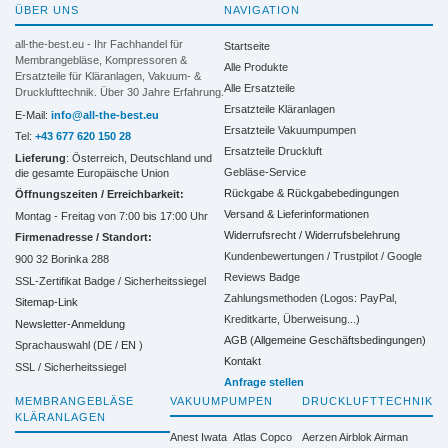
ÜBER UNS
NAVIGATION
all-the-best.eu - Ihr Fachhandel für
Startseite
Membrangebläse, Kompressoren &
Alle Produkte
Ersatzteile für Kläranlagen, Vakuum- &
Alle Ersatzteile
Drucklufttechnik. Über 30 Jahre Erfahrung.
Ersatzteile Kläranlagen
E-Mail:
info@all-the-best.eu
Ersatzteile Vakuumpumpen
Tel:
+43 677 620 150 28
Ersatzteile Druckluft
Lieferung
: Österreich, Deutschland und
Gebläse-Service
die gesamte Europäische Union
Rückgabe & Rückgabebedingungen
Öffnungszeiten / Erreichbarkeit:
Versand & Lieferinformationen
Montag - Freitag von 7:00 bis 17:00 Uhr
Widerrufsrecht / Widerrufsbelehrung
Firmenadresse / Standort:
Kundenbewertungen / Trustpilot / Google
900 32 Borinka 288
Reviews Badge
SSL-Zertifikat Badge / Sicherheitssiegel
Zahlungsmethoden (Logos: PayPal,
Sitemap-Link
Kreditkarte, Überweisung...)
Newsletter-Anmeldung
AGB (Allgemeine Geschäftsbedingungen)
Sprachauswahl (DE /
EN
)
Kontakt
SSL / Sicherheitssiegel
Anfrage stellen
MEMBRANGEBLÄSE
VAKUUMPUMPEN
DRUCKLUFTTECHNIK
KLÄRANLAGEN
Anest Iwata
Atlas Copco
Aerzen
Airblok
Airman