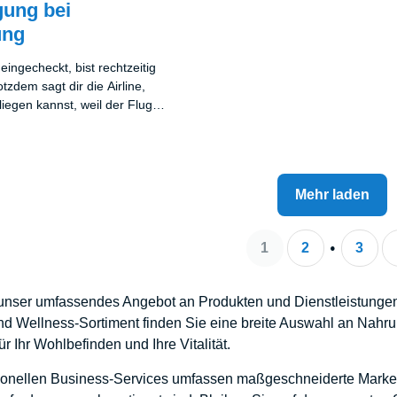
gung bei
ung
eingecheckt, bist rechtzeitig
tzdem sagt dir die Airline,
liegen kannst, weil der Flug
 ärgerlich das auch ist, dieses
inzelfall.
Mehr laden
1
2
3
nser umfassendes Angebot an Produkten und Dienstleistungen f
nd Wellness-Sortiment finden Sie eine breite Auswahl an Nahr
r Ihr Wohlbefinden und Ihre Vitalität.
onellen Business-Services umfassen maßgeschneiderte Marketin