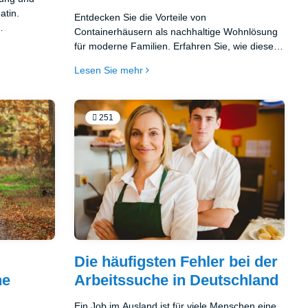
atin.
Entdecken Sie die Vorteile von
Containerhäusern als nachhaltige Wohnlösung
irkt und
für moderne Familien. Erfahren Sie, wie diese
en darüber
innovativen Bauweisen Umweltfreundlichkeit,
Lesen Sie mehr
Flexibilität und Kosteneffizienz miteinander
verbinden.
251
n
Die häufigsten Fehler bei der
he
Arbeitssuche in Deutschland
Ein Job im Ausland ist für viele Menschen eine