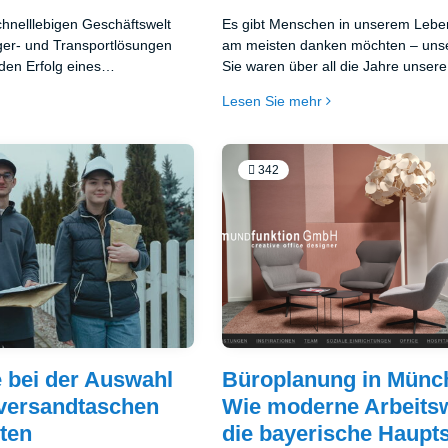
chnelllebigen Geschäftswelt
Es gibt Menschen in unserem Lebe
ager- und Transportlösungen
am meisten danken möchten – unse
den Erfolg eines
Sie waren über all die Jahre unsere
ine der bewährtesten und
unsere Fürsorge und unsere Quelle
Lesen Sie mehr
tionen in der Logistikbranche
Deshalb stellt sich zu besonderen 
– auch bekannt als
Weihnachten, zum Hochzeitstag, J
er Stapelgitterboxen. Diese
einfach dann, wenn wir „Danke“ s
hälter haben sich als
– fast automatisch die Frage: Was
342
erkzeuge in verschiedenen
den Eltern? Die Antwort darauf ist j
etabliert und bieten eine
immer einfach. Denn anstelle von D
ltbarkeit, Flexibilität und
es sich manchmal, etwas viel Wertv
, die nur schwer zu übertreffen
schenken – Erinnerungen, Emotion
Erholung.
 bei der Auswahl
Büroplanung in Münc
nversandtaschen
Wie moderne Arbeits
lten
die bayerische Haupts