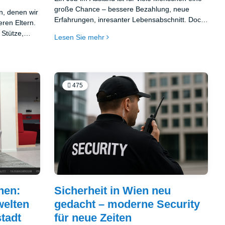
große Chance – bessere Bezahlung, neue
n, denen wir
Erfahrungen, inresanter Lebensabschnitt. Doch
ren Eltern.
manchmal reicht ein falsch unterschriebener
 Stütze,
Lesen Sie mehr
Vertrag oder das Fehlen einer Versicherung,
 der Ruhe.
damit der Traum schnell zum Problem wird.
Anlässen – zu
ubiläum oder
agen möchten
 schenkt man
475
edoch nicht
ingen lohnt
olleres zu
en und
hen:
Sicherheit in Wien neu
welten
gedacht – moderne Security
tadt
für neue Zeiten