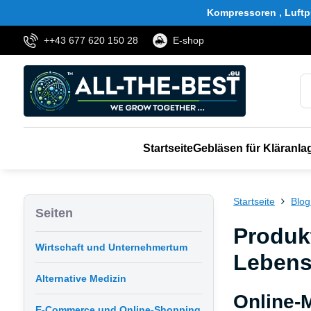
Kompressoren , Luftp
++43 677 620 150 28
E-shop
Startseite
Gebläsen für Kläranla
Startseite
Blog
Seiten
Produk
Wirtschaft und Unternehmertum
Lebens
Alternative Medizin
Online-
E-Commerce und Online-Shopping