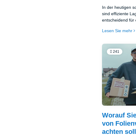
In der heutigen s
sind effiziente L
entscheidend für 
Unternehmens. E
Lesen Sie mehr
vielseitigsten Op
sind Gitterboxen 
Gitterbehälter od
robusten Metallbe
241
unverzichtbare W
Industriezweigen 
Kombination aus Ha
Wirtschaftlichkeit
ist.
Worauf Sie
von Folie
achten sol