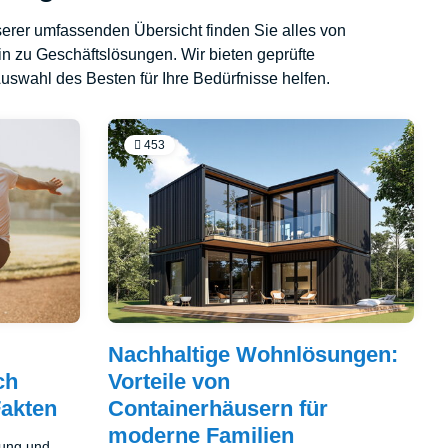
erer umfassenden Übersicht finden Sie alles von
n zu Geschäftslösungen. Wir bieten geprüfte
swahl des Besten für Ihre Bedürfnisse helfen.
453
Nachhaltige Wohnlösungen:
ch
Vorteile von
Fakten
Containerhäusern für
moderne Familien
tung und