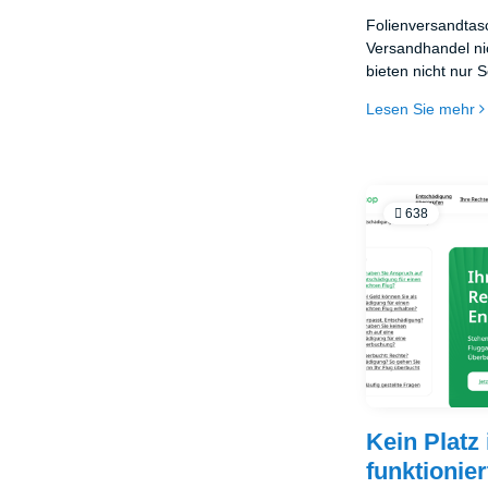
Folienversandta
Versandhandel ni
bieten nicht nur 
Flexibilität und E
Lesen Sie mehr
Produkten. Doch 
Auswahl dieser 
Die richtige Wahl
zwischen beschäd
Kunden ausmachen
638
die wichtigsten A
passende Folienv
Bedürfnisse zu fi
Kein Platz
funktionier