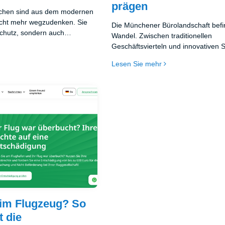
prägen
schen sind aus dem modernen
cht mehr wegzudenken. Sie
Die Münchener Bürolandschaft befi
Schutz, sondern auch
Wandel. Zwischen traditionellen
ffizienz beim Versand von
Geschäftsvierteln und innovativen 
worauf sollte man bei der
entstehen täglich neue Arbeitsumg
Lesen Sie mehr
Verpackungslösungen achten?
den veränderten Anforderungen d
 kann den Unterschied
Arbeitswelt gerecht werden.
igter Ware und zufriedenen
. In diesem Artikel werden
spekte beleuchtet, um die
ersandtasche für Ihre
nden.
 im Flugzeug? So
t die