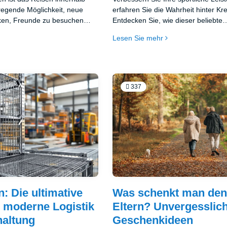
regende Möglichkeit, neue
erfahren Sie die Wahrheit hinter Kre
ken, Freunde zu besuchen
Entdecken Sie, wie dieser beliebte
chprogrammen teilzunehmen.
Nahrungsergänzungsstoff wirklich w
Lesen Sie mehr
lassen Sie sich von gängigen Myth
nicht täuschen.
337
n: Die ultimative
Was schenkt man de
 moderne Logistik
Eltern? Unvergesslic
haltung
Geschenkideen