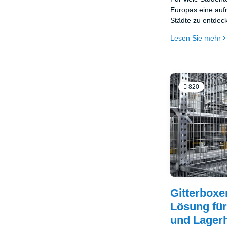
Europas eine auf
Städte zu entdec
oder an Austaus
Lesen Sie mehr
820
Gitterboxe
Lösung für
und Lager