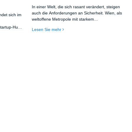
In einer Welt, die sich rasant verändert, steigen
auch die Anforderungen an Sicherheit. Wien, als
ndet sich im
weltoffene Metropole mit starkem
wirtschaftlichem und gesellschaftlichem Puls,
Startup-Hubs
Lesen Sie mehr
steht zunehmend vor sicherheitsrelevanten
ebungen, die
Herausforderungen: von steigender
er modernen
Alltagskriminalität über gezielte
Bedrohungslagen bis hin zu wachsendem
Schutzbedarf bei Events, Unternehmen oder
Privatpersonen. Um diesen komplexen
Entwicklungen gerecht zu werden, braucht es
nicht nur Präsenz, sondern durchdachte,
moderne Sicherheitslösungen.