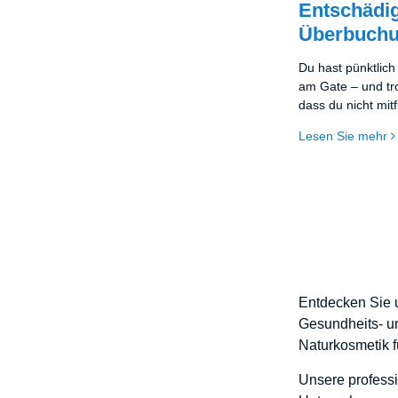
Entschädi
Überbuch
Du hast pünktlich 
am Gate – und tro
dass du nicht mitf
überbucht ist? So
Lesen Sie mehr
Szenario ist kein E
Entdecken Sie u
Gesundheits- u
Naturkosmetik fü
Unsere professi