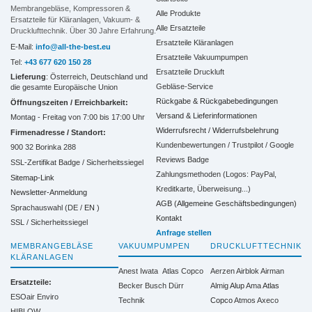
Membrangebläse, Kompressoren &
Alle Produkte
Ersatzteile für Kläranlagen, Vakuum- &
Alle Ersatzteile
Drucklufttechnik. Über 30 Jahre Erfahrung.
Ersatzteile Kläranlagen
E-Mail:
info@all-the-best.eu
Ersatzteile Vakuumpumpen
Tel:
+43 677 620 150 28
Ersatzteile Druckluft
Lieferung
: Österreich, Deutschland und
Gebläse-Service
die gesamte Europäische Union
Rückgabe & Rückgabebedingungen
Öffnungszeiten / Erreichbarkeit:
Versand & Lieferinformationen
Montag - Freitag von 7:00 bis 17:00 Uhr
Widerrufsrecht / Widerrufsbelehrung
Firmenadresse / Standort:
Kundenbewertungen / Trustpilot / Google
900 32 Borinka 288
Reviews Badge
SSL-Zertifikat Badge / Sicherheitssiegel
Zahlungsmethoden (Logos: PayPal,
Sitemap-Link
Kreditkarte, Überweisung...)
Newsletter-Anmeldung
AGB (Allgemeine Geschäftsbedingungen)
Sprachauswahl (DE /
EN
)
Kontakt
SSL / Sicherheitssiegel
Anfrage stellen
MEMBRANGEBLÄSE
VAKUUMPUMPEN
DRUCKLUFTTECHNIK
KLÄRANLAGEN
Anest Iwata
Atlas Copco
Aerzen
Airblok
Airman
Ersatzteile:
Becker
Busch
Dürr
Almig
Alup
Ama
Atlas
ESOair Enviro
Technik
Copco
Atmos
Axeco
HIBLOW