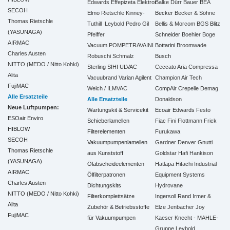
Edwards
Effepizeta
Elektror
Balke Dürr
Bauer
BEA
SECOH
Elmo Rietschle
Kinney-
Becker
Becker & Söhne
Thomas Rietschle
Tuthill
Leybold
Pedro Gil
Bellis & Morcom
BGS
Blitz
(YASUNAGA)
Pfeiffer
Schneider
Boehler
Boge
AIRMAC
Vacuum
POMPETRAVAINI
Bottarini
Broomwade
Charles Austen
Robuschi
Schmalz
Busch
NITTO (MEDO / Nitto Kohki)
Sterling SIHI
ULVAC
Ceccato Aria Compressa
Alita
Vacuubrand
Varian Agilent
Champion Air Tech
FujiMAC
Welch / ILMVAC
CompAir
Crepelle
Demag
Alle Ersatzteile
Alle Ersatzteile
Donaldson
Neue Luftpumpen:
Wartungskit & Servicekit
Ecoair
Edwards
Festo
ESOair Enviro
Schieberlamellen
Fiac
Fini
Flottmann
Frick
HIBLOW
Filterelementen
Furukawa
SECOH
Vakuumpumpenlamellen
Gardner Denver
Gnutti
Thomas Rietschle
aus Kunststoff
Goldstar
Hafi
Hankison
(YASUNAGA)
Ölabscheideelementen
Hatlapa
Hitachi Industrial
AIRMAC
Ölfilterpatronen
Equipment Systems
Charles Austen
Dichtungskits
Hydrovane
NITTO (MEDO / Nitto Kohki)
Filterkomplettsätze
Ingersoll Rand
Irmer &
Alita
Zubehör & Betriebsstoffe
Elze
Jenbacher
Joy
FujiMAC
für Vakuumpumpen
Kaeser
Knecht - MAHLE-
Gruppe
Leybold