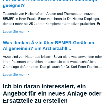
geeignet?
Tausende von Heilberuflern, Ärzten und Therapeuten nutzen
BEMER in ihrer Praxis. Einer von ihnen ist Dr. Helmut Dieplinger,
der seit mehr als 25 Jahren Komplementärmedizin praktiziert. Er
ist ein überzeugter Verfechter der BEMER-Geräte und erklärt in
Lesen Sie mehr
diesem kurzen Video, bei welchen Patienten und wie oft er deren
Einsatz empfiehlt.
Was denken Ärzte über BEMER-Geräte im
Allgemeinen? Ein Arzt erzählt...
Ärzte sind von Natur aus kritisch. Bevor sie etwas anwenden oder
ihren Patienten empfehlen, müssen sie eine wissenschaftliche
Grundlage dafür haben. Das gilt auch für Dr. Karl-Peter Franke,
einen Facharzt, der seit 40 Jahren in seiner Praxis tätig ist. In
Lesen Sie mehr
diesem Video erklärt er kurz, warum er sich für BEMER
entschieden hat und in welchen Fällen er es in seiner Praxis
Ich bin daran interessiert, ein
einsetzt.
Angebot für ein neues Anlage oder
Ersatzteile zu erstellen