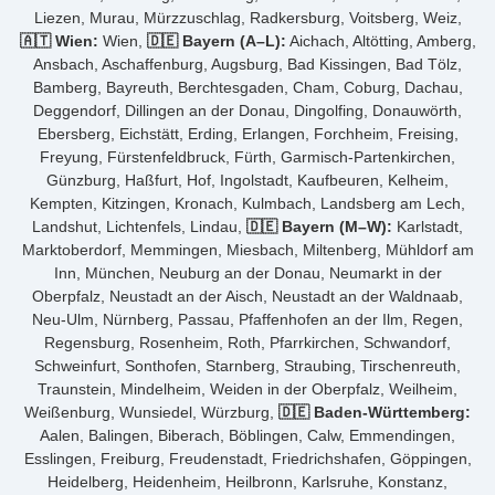
Liezen, Murau, Mürzzuschlag, Radkersburg, Voitsberg, Weiz,
🇦🇹 Wien:
Wien,
🇩🇪 Bayern (A–L):
Aichach, Altötting, Amberg,
Ansbach, Aschaffenburg, Augsburg, Bad Kissingen, Bad Tölz,
Bamberg, Bayreuth, Berchtesgaden, Cham, Coburg, Dachau,
Deggendorf, Dillingen an der Donau, Dingolfing, Donauwörth,
Ebersberg, Eichstätt, Erding, Erlangen, Forchheim, Freising,
Freyung, Fürstenfeldbruck, Fürth, Garmisch-Partenkirchen,
Günzburg, Haßfurt, Hof, Ingolstadt, Kaufbeuren, Kelheim,
Kempten, Kitzingen, Kronach, Kulmbach, Landsberg am Lech,
Landshut, Lichtenfels, Lindau,
🇩🇪 Bayern (M–W):
Karlstadt,
Marktoberdorf, Memmingen, Miesbach, Miltenberg, Mühldorf am
Inn, München, Neuburg an der Donau, Neumarkt in der
Oberpfalz, Neustadt an der Aisch, Neustadt an der Waldnaab,
Neu-Ulm, Nürnberg, Passau, Pfaffenhofen an der Ilm, Regen,
Regensburg, Rosenheim, Roth, Pfarrkirchen, Schwandorf,
Schweinfurt, Sonthofen, Starnberg, Straubing, Tirschenreuth,
Traunstein, Mindelheim, Weiden in der Oberpfalz, Weilheim,
Weißenburg, Wunsiedel, Würzburg,
🇩🇪 Baden-Württemberg:
Aalen, Balingen, Biberach, Böblingen, Calw, Emmendingen,
Esslingen, Freiburg, Freudenstadt, Friedrichshafen, Göppingen,
Heidelberg, Heidenheim, Heilbronn, Karlsruhe, Konstanz,