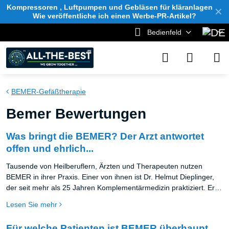
Kompressoren , Luftpumpen und Gebläsen für kläranlagen
✕
Wie veröffentliche ich einen Werbe-PR-Artikel?
Bedienfeld
BEMER-Gefäßtherapie
Bemer Bewertungen
Was bringt die BEMER? Der Arzt antwortet
offen und ehrlich...
Tausende von Heilberuflern, Ärzten und Therapeuten nutzen
BEMER in ihrer Praxis. Einer von ihnen ist Dr. Helmut Dieplinger,
der seit mehr als 25 Jahren Komplementärmedizin praktiziert. Er
ist ein überzeugter Verfechter der BEMER-Geräte und erklärt in
Lesen Sie mehr
diesem kurzen Video, bei welchen Patienten und wie oft er deren
Einsatz empfiehlt.
Für welche Patienten ist BEMER überhaupt