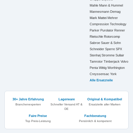
Mahle
Mann & Hummel
Mannesmann Demag
Mark
Mattei
Mehrer
Compression Technology
Parker
Purolator
Renner
Rietschle
Rotorcomp
Sabroe
Sauer & Sohn
Schneider
Sperre
SPX
Stenhøj
Stromme
Sullair
Tamrotor
Timberjack
Volvo
Penta
Wittig
Worthington
Creyssensac
York
Alle Ersatzteile
30+ Jahre Erfahrung
Lagerware
Original & Kompatibel
Branchenexperten
Schneller Versand AT &
Ersatzteile aller Marken
DE
Faire Preise
Fachberatung
Top Preis-Leistung
Persönlich & kompetent