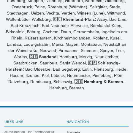
Lüneburg, Meppen, Nienburg, Nordhorn, Northeim, Oldenburg,
Osnabrück, Peine, Rotenburg (Wümme), Salzgitter, Stade,
Stadthagen, Uelzen, Vechta, Verden, Winsen (Luhe), Wittmund,
Wolfenbüttel, Wolfsburg,
🇩🇪 Rheinland-Pfalz:
Alzey, Bad Ems,
Bad Kreuznach, Bad Neuenahr-Ahrweiler, Bernkastel-Kues,
Birkenfeld, Bitburg, Cochem, Daun, Germersheim, Ingelheim am
Rhein, Kaiserslautern, Kirchheimbolanden, Koblenz, Kusel,
Landau, Ludwigshafen, Mainz, Mayen, Montabaur, Neustadt an
der Weinstraße, Neuwied, Pirmasens, Simmern, Speyer, Trier,
Worms,
🇩🇪 Saarland:
Homburg, Merzig, Neunkirchen,
Saarbrücken, Saarlouis, Sankt Wendel,
🇩🇪 Schleswig-
Holstein:
Bad Oldesloe, Bad Segeberg, Eutin, Flensburg, Heide,
Husum, Itzehoe, Kiel, Lübeck, Neumünster, Pinneberg, Plön,
Ratzeburg, Rendsburg, Schleswig,
🇩🇪 Hamburg & Bremen:
Hamburg, Bremen
ÜBER UNS
NAVIGATION
all-the-best.eu - Ihr Fachhandel für
Startseite