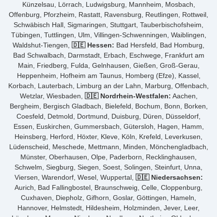
Künzelsau, Lörrach, Ludwigsburg, Mannheim, Mosbach,
Offenburg, Pforzheim, Rastatt, Ravensburg, Reutlingen, Rottweil,
Schwäbisch Hall, Sigmaringen, Stuttgart, Tauberbischofsheim,
Tübingen, Tuttlingen, Ulm, Villingen-Schwenningen, Waiblingen,
Waldshut-Tiengen,
🇩🇪 Hessen:
Bad Hersfeld, Bad Homburg,
Bad Schwalbach, Darmstadt, Erbach, Eschwege, Frankfurt am
Main, Friedberg, Fulda, Gelnhausen, Gießen, Groß-Gerau,
Heppenheim, Hofheim am Taunus, Homberg (Efze), Kassel,
Korbach, Lauterbach, Limburg an der Lahn, Marburg, Offenbach,
Wetzlar, Wiesbaden,
🇩🇪 Nordrhein-Westfalen:
Aachen,
Bergheim, Bergisch Gladbach, Bielefeld, Bochum, Bonn, Borken,
Coesfeld, Detmold, Dortmund, Duisburg, Düren, Düsseldorf,
Essen, Euskirchen, Gummersbach, Gütersloh, Hagen, Hamm,
Heinsberg, Herford, Höxter, Kleve, Köln, Krefeld, Leverkusen,
Lüdenscheid, Meschede, Mettmann, Minden, Mönchengladbach,
Münster, Oberhausen, Olpe, Paderborn, Recklinghausen,
Schwelm, Siegburg, Siegen, Soest, Solingen, Steinfurt, Unna,
Viersen, Warendorf, Wesel, Wuppertal,
🇩🇪 Niedersachsen:
Aurich, Bad Fallingbostel, Braunschweig, Celle, Cloppenburg,
Cuxhaven, Diepholz, Gifhorn, Goslar, Göttingen, Hameln,
Hannover, Helmstedt, Hildesheim, Holzminden, Jever, Leer,