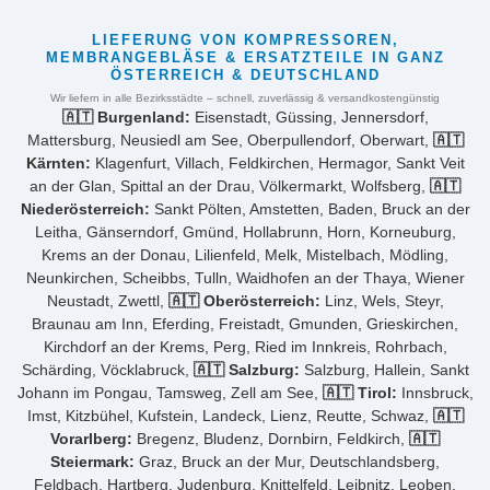
LIEFERUNG VON KOMPRESSOREN,
MEMBRANGEBLÄSE & ERSATZTEILE IN GANZ
ÖSTERREICH & DEUTSCHLAND
Wir liefern in alle Bezirksstädte – schnell, zuverlässig & versandkostengünstig
🇦🇹 Burgenland:
Eisenstadt, Güssing, Jennersdorf,
Mattersburg, Neusiedl am See, Oberpullendorf, Oberwart,
🇦🇹
Kärnten:
Klagenfurt, Villach, Feldkirchen, Hermagor, Sankt Veit
an der Glan, Spittal an der Drau, Völkermarkt, Wolfsberg,
🇦🇹
Niederösterreich:
Sankt Pölten, Amstetten, Baden, Bruck an der
Leitha, Gänserndorf, Gmünd, Hollabrunn, Horn, Korneuburg,
Krems an der Donau, Lilienfeld, Melk, Mistelbach, Mödling,
Neunkirchen, Scheibbs, Tulln, Waidhofen an der Thaya, Wiener
Neustadt, Zwettl,
🇦🇹 Oberösterreich:
Linz, Wels, Steyr,
Braunau am Inn, Eferding, Freistadt, Gmunden, Grieskirchen,
Kirchdorf an der Krems, Perg, Ried im Innkreis, Rohrbach,
Schärding, Vöcklabruck,
🇦🇹 Salzburg:
Salzburg, Hallein, Sankt
Johann im Pongau, Tamsweg, Zell am See,
🇦🇹 Tirol:
Innsbruck,
Imst, Kitzbühel, Kufstein, Landeck, Lienz, Reutte, Schwaz,
🇦🇹
Vorarlberg:
Bregenz, Bludenz, Dornbirn, Feldkirch,
🇦🇹
Steiermark:
Graz, Bruck an der Mur, Deutschlandsberg,
Feldbach, Hartberg, Judenburg, Knittelfeld, Leibnitz, Leoben,