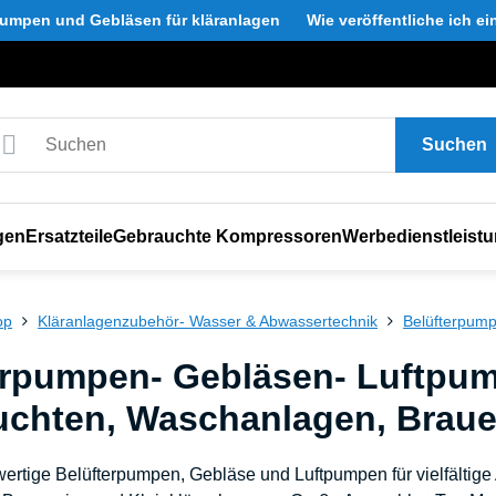
umpen und Gebläsen für kläranlagen
Wie veröffentliche ich e
Suchen
gen
Ersatzteile
Gebrauchte Kompressoren
Werbedienstleist
op
Kläranlagenzubehör- Wasser & Abwassertechnik
Belüfterpum
erpumpen- Gebläsen- Luftpump
uchten, Waschanlagen, Braue
wertige Belüfterpumpen, Gebläse und Luftpumpen für vielfältig