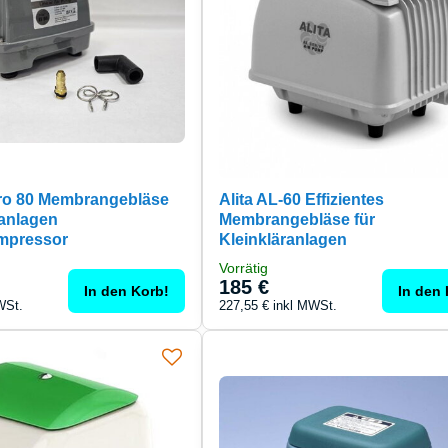
ro 80 Membrangebläse
Alita AL-60 Effizientes
ranlagen
Membrangebläse für
mpressor
Kleinkläranlagen
Vorrätig
185 €
In den Korb!
In den 
WSt.
227,55 €
inkl MWSt.