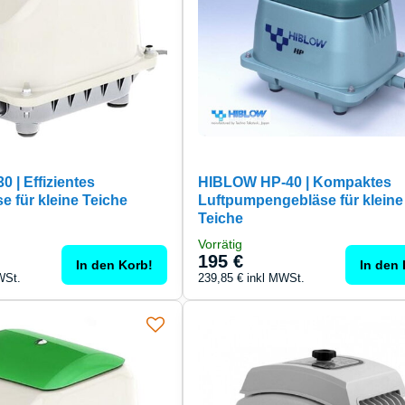
 | Effizientes
HIBLOW HP-40 | Kompaktes
e für kleine Teiche
Luftpumpengebläse für kleine
Teiche
Vorrätig
195 €
In den Korb!
In den 
WSt.
239,85 €
inkl MWSt.