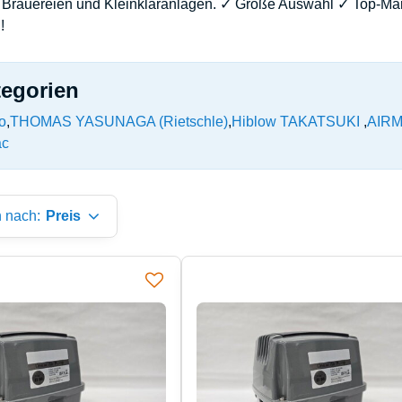
Brauereien und Kleinkläranlagen. ✓ Große Auswahl ✓ Top-Mar
!
tegorien
o
THOMAS YASUNAGA (Rietschle)
Hiblow TAKATSUKI
AIR
ac
n nach:
Preis