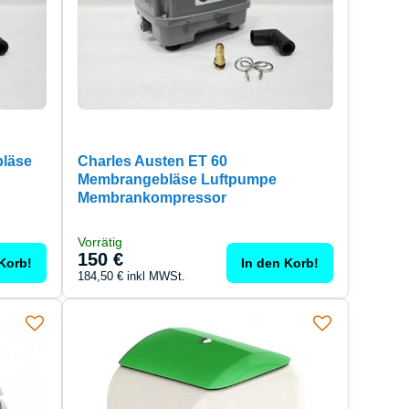
bläse
Charles Austen ET 60
Membrangebläse Luftpumpe
Membrankompressor
Vorrätig
150 €
Korb!
In den Korb!
184,50 €
inkl MWSt.