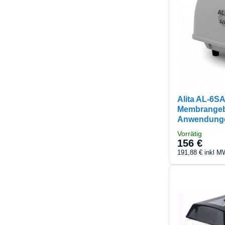
Alita AL-6S
Membrangebl
Anwendung
Vorrätig
156 €
191,88 €
inkl M