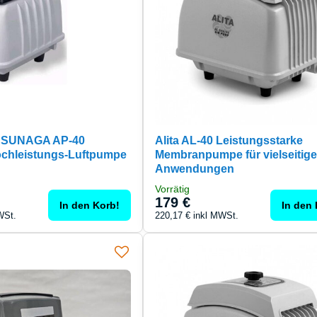
SUNAGA AP-40
Alita AL-40 Leistungsstarke
ochleistungs-Luftpumpe
Membranpumpe für vielseitig
Anwendungen
Vorrätig
179 €
In den Korb!
In den 
WSt.
220,17 €
inkl MWSt.