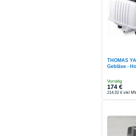
THOMAS YA
Gebläse - H
Vorrätig
174 €
214,02 €
inkl M