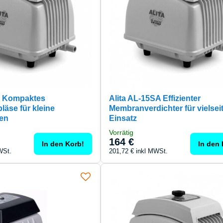
A Kompaktes
Alita AL-15SA Effizienter
äse für kleine
Membranverdichter für vielsei
en
Einsatz
Vorrätig
164 €
In den Korb!
In den 
WSt.
201,72 €
inkl MWSt.