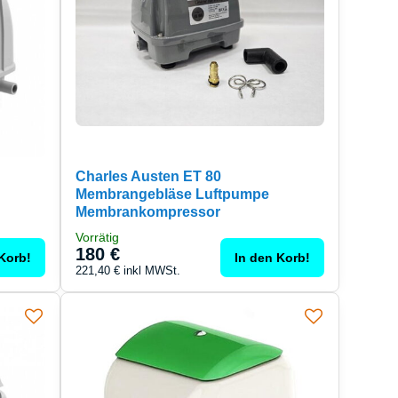
Charles Austen ET 80
e
Membrangebläse Luftpumpe
Membrankompressor
Vorrätig
180 €
Korb!
In den Korb!
221,40 €
inkl MWSt.