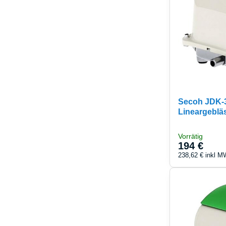
Secoh JDK-30
Lineargebläs
Vorrätig
194 €
238,62 €
inkl M