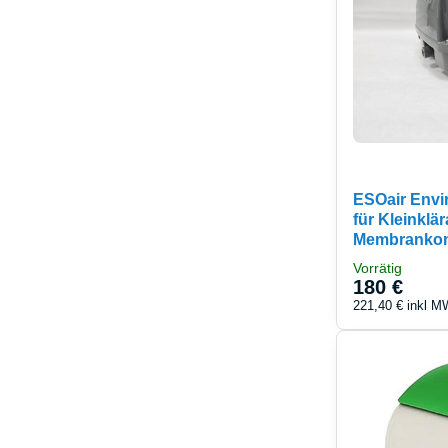
ESOair Envi
für Kleinklä
Membranko
Vorrätig
180 €
221,40 €
inkl M