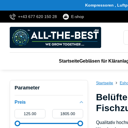
Kompressoren , Luftp
++43 677 620 150 28
E-shop
Startseite
Gebläsen für Kläranla
Startseite
Esh
Parameter
Belüft
Preis
Fischz
Von:
An:
Qualitativ hoch