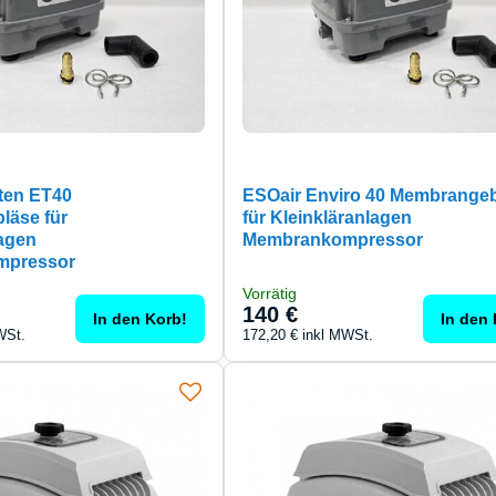
ten ET40
ESOair Enviro 40 Membrange
läse für
für Kleinkläranlagen
lagen
Membrankompressor
mpressor
Vorrätig
140 €
In den Korb!
In den 
WSt.
172,20 €
inkl MWSt.