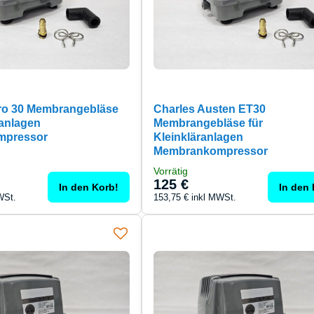
ro 30 Membrangebläse
Charles Austen ET30
ranlagen
Membrangebläse für
mpressor
Kleinkläranlagen
Membrankompressor
Vorrätig
125 €
In den Korb!
In den 
WSt.
153,75 €
inkl MWSt.