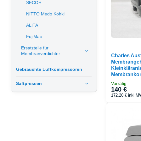
SECOH
NITTO Medo Kohki
ALITA
FujiMac
Ersatzteile für
Membranverdichter
Charles Aus
Membrangeb
Kleinkläran
Gebrauchte Luftkompressoren
Membranko
Saftpressen
Vorrätig
140 €
172,20 €
inkl M