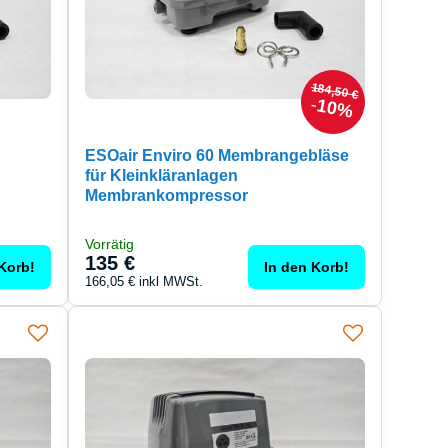
184,50 €
10%
ESOair Enviro 60 Membrangebläse
für Kleinkläranlagen
Membrankompressor
Vorrätig
135 €
Korb!
In den Korb!
166,05 €
inkl MWSt.