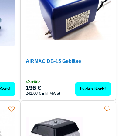
AIRMAC DB-15 Gebläse
Vorrätig
196 €
Korb!
In den Korb!
241,08 €
inkl MWSt.