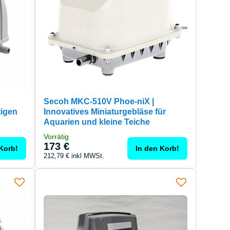
Secoh MKC-510V Phoe-niX |
tigen
Innovatives Miniaturgebläse für
Aquarien und kleine Teiche
Vorrätig
173 €
Korb!
In den Korb!
212,79 €
inkl MWSt.