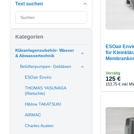
Text suchen
Suchfilterergebnisse
nach
Volltext
Kategorien
ESOair Envi
Kläranlagenzubehör- Wasser
für Kleinklä
& Abwassertechnik
Membranko
Belüfterpumpen- Gebläsen
Vorrätig
ESOair Enviro
125 €
153,75 €
inkl M
THOMAS YASUNAGA
(Rietschle)
Hiblow TAKATSUKI
AIRMAC
Charles Austen