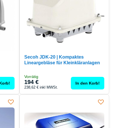
Secoh JDK-20 | Kompaktes
Lineargebläse für Kleinkläranlagen
Vorrätig
194 €
Korb!
In den Korb!
238,62 €
inkl MWSt.