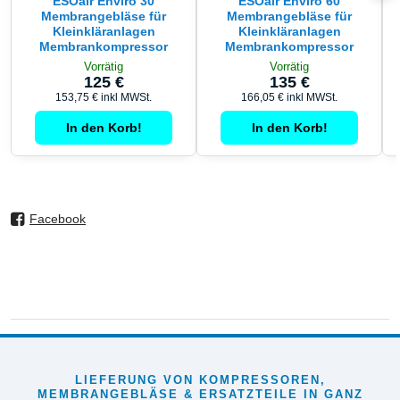
ESOair Enviro 30
ESOair Enviro 60
Membrangebläse für
Membrangebläse für
Kleinkläranlagen
Kleinkläranlagen
Membrankompressor
Membrankompressor
Vorrätig
Vorrätig
125 €
135 €
153,75 €
inkl MWSt.
166,05 €
inkl MWSt.
In den Korb!
In den Korb!
Facebook
LIEFERUNG VON KOMPRESSOREN,
MEMBRANGEBLÄSE & ERSATZTEILE IN GANZ