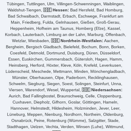
Tübingen, Tuttlingen, Ulm, Villingen-Schwenningen, Waiblingen,
Waldshut-Tiengen,
🇩🇪 Hessen:
Bad Hersfeld, Bad Homburg,
Bad Schwalbach, Darmstadt, Erbach, Eschwege, Frankfurt am
Main, Friedberg, Fulda, Gelnhausen, Gießen, Groß-Gerau,
Heppenheim, Hofheim am Taunus, Homberg (Efze), Kassel,
Korbach, Lauterbach, Limburg an der Lahn, Marburg, Offenbach,
Wetzlar, Wiesbaden,
🇩🇪 Nordrhein-Westfalen:
Aachen,
Bergheim, Bergisch Gladbach, Bielefeld, Bochum, Bonn, Borken,
Coesfeld, Detmold, Dortmund, Duisburg, Düren, Düsseldorf,
Essen, Euskirchen, Gummersbach, Gütersloh, Hagen, Hamm,
Heinsberg, Herford, Höxter, Kleve, Köln, Krefeld, Leverkusen,
Lüdenscheid, Meschede, Mettmann, Minden, Mönchengladbach,
Münster, Oberhausen, Olpe, Paderborn, Recklinghausen,
Schwelm, Siegburg, Siegen, Soest, Solingen, Steinfurt, Unna,
Viersen, Warendorf, Wesel, Wuppertal,
🇩🇪 Niedersachsen:
Aurich, Bad Fallingbostel, Braunschweig, Celle, Cloppenburg,
Cuxhaven, Diepholz, Gifhorn, Goslar, Göttingen, Hameln,
Hannover, Helmstedt, Hildesheim, Holzminden, Jever, Leer,
Lüneburg, Meppen, Nienburg, Nordhorn, Northeim, Oldenburg,
Osnabrück, Peine, Rotenburg (Wümme), Salzgitter, Stade,
Stadthagen, Uelzen, Vechta, Verden, Winsen (Luhe), Wittmund,