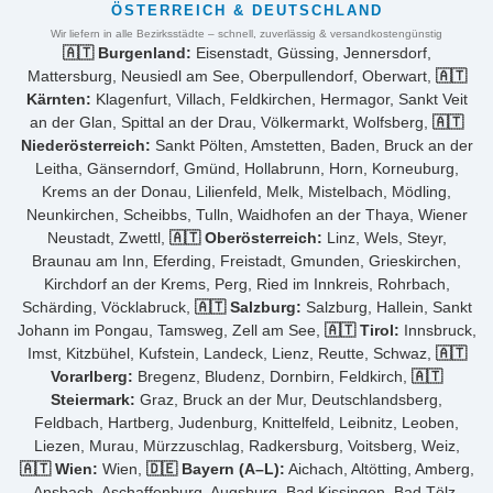
ÖSTERREICH & DEUTSCHLAND
Wir liefern in alle Bezirksstädte – schnell, zuverlässig & versandkostengünstig
🇦🇹 Burgenland:
Eisenstadt, Güssing, Jennersdorf,
Mattersburg, Neusiedl am See, Oberpullendorf, Oberwart,
🇦🇹
Kärnten:
Klagenfurt, Villach, Feldkirchen, Hermagor, Sankt Veit
an der Glan, Spittal an der Drau, Völkermarkt, Wolfsberg,
🇦🇹
Niederösterreich:
Sankt Pölten, Amstetten, Baden, Bruck an der
Leitha, Gänserndorf, Gmünd, Hollabrunn, Horn, Korneuburg,
Krems an der Donau, Lilienfeld, Melk, Mistelbach, Mödling,
Neunkirchen, Scheibbs, Tulln, Waidhofen an der Thaya, Wiener
Neustadt, Zwettl,
🇦🇹 Oberösterreich:
Linz, Wels, Steyr,
Braunau am Inn, Eferding, Freistadt, Gmunden, Grieskirchen,
Kirchdorf an der Krems, Perg, Ried im Innkreis, Rohrbach,
Schärding, Vöcklabruck,
🇦🇹 Salzburg:
Salzburg, Hallein, Sankt
Johann im Pongau, Tamsweg, Zell am See,
🇦🇹 Tirol:
Innsbruck,
Imst, Kitzbühel, Kufstein, Landeck, Lienz, Reutte, Schwaz,
🇦🇹
Vorarlberg:
Bregenz, Bludenz, Dornbirn, Feldkirch,
🇦🇹
Steiermark:
Graz, Bruck an der Mur, Deutschlandsberg,
Feldbach, Hartberg, Judenburg, Knittelfeld, Leibnitz, Leoben,
Liezen, Murau, Mürzzuschlag, Radkersburg, Voitsberg, Weiz,
🇦🇹 Wien:
Wien,
🇩🇪 Bayern (A–L):
Aichach, Altötting, Amberg,
Ansbach, Aschaffenburg, Augsburg, Bad Kissingen, Bad Tölz,