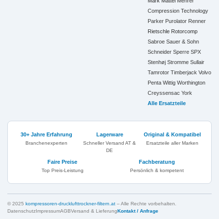
Mark
Mattei
Mehrer
Compression Technology
Parker
Purolator
Renner
Rietschle
Rotorcomp
Sabroe
Sauer & Sohn
Schneider
Sperre
SPX
Stenhøj
Stromme
Sullair
Tamrotor
Timberjack
Volvo
Penta
Wittig
Worthington
Creyssensac
York
Alle Ersatzteile
30+ Jahre Erfahrung
Lagerware
Original & Kompatibel
Branchenexperten
Schneller Versand AT &
Ersatzteile aller Marken
DE
Faire Preise
Fachberatung
Top Preis-Leistung
Persönlich & kompetent
© 2025
kompressoren-drucklufttrockner-filtern.at
– Alle Rechte vorbehalten.
Datenschutz
Impressum
AGB
Versand & Lieferung
Kontakt / Anfrage