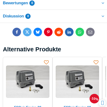
Bewertungen
0
Diskussion
0
Facebook
Twitter
Bluesky
Pinterest
Reddit
LinkedIn
WhatsApp
E-
mail
Alternative Produkte
10%