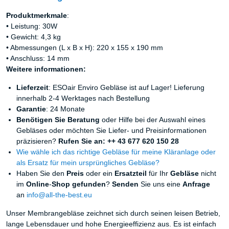
Produktmerkmale
:
• Leistung: 30W
• Gewicht: 4,3 kg
• Abmessungen (L x B x H): 220 x 155 x 190 mm
• Anschluss: 14 mm
Weitere informationen:
Lieferzeit
: ESOair Enviro Gebläse ist auf Lager! Lieferung
innerhalb 2-4 Werktages nach Bestellung
Garantie
: 24 Monate
Benötigen Sie Beratung
oder Hilfe bei der Auswahl eines
Gebläses oder möchten Sie Liefer- und Preisinformationen
präzisieren?
Rufen Sie an: ++ 43 677 620 150 28
Wie wähle ich das richtige Gebläse für meine Kläranlage oder
als Ersatz für mein ursprüngliches Gebläse?
Haben Sie den
Preis
oder ein
Ersatzteil
für Ihr
Gebläse
nicht
im
Online
-
Shop
gefunden
?
Senden
Sie uns eine
Anfrage
an
info@all-the-best.eu
Unser Membrangebläse zeichnet sich durch seinen leisen Betrieb,
lange Lebensdauer und hohe Energieeffizienz aus. Es ist einfach