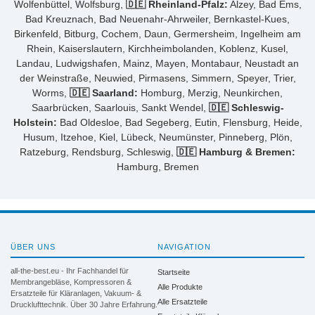
Wolfenbüttel, Wolfsburg,
🇩🇪 Rheinland-Pfalz:
Alzey, Bad Ems,
Bad Kreuznach, Bad Neuenahr-Ahrweiler, Bernkastel-Kues,
Birkenfeld, Bitburg, Cochem, Daun, Germersheim, Ingelheim am
Rhein, Kaiserslautern, Kirchheimbolanden, Koblenz, Kusel,
Landau, Ludwigshafen, Mainz, Mayen, Montabaur, Neustadt an
der Weinstraße, Neuwied, Pirmasens, Simmern, Speyer, Trier,
Worms,
🇩🇪 Saarland:
Homburg, Merzig, Neunkirchen,
Saarbrücken, Saarlouis, Sankt Wendel,
🇩🇪 Schleswig-
Holstein:
Bad Oldesloe, Bad Segeberg, Eutin, Flensburg, Heide,
Husum, Itzehoe, Kiel, Lübeck, Neumünster, Pinneberg, Plön,
Ratzeburg, Rendsburg, Schleswig,
🇩🇪 Hamburg & Bremen:
Hamburg, Bremen
ÜBER UNS
NAVIGATION
all-the-best.eu - Ihr Fachhandel für
Startseite
Membrangebläse, Kompressoren &
Alle Produkte
Ersatzteile für Kläranlagen, Vakuum- &
Alle Ersatzteile
Drucklufttechnik. Über 30 Jahre Erfahrung.