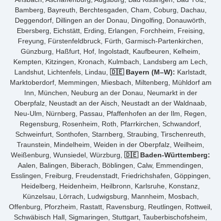
Bamberg, Bayreuth, Berchtesgaden, Cham, Coburg, Dachau,
Deggendorf, Dillingen an der Donau, Dingolfing, Donauwörth,
Ebersberg, Eichstätt, Erding, Erlangen, Forchheim, Freising,
Freyung, Fürstenfeldbruck, Fürth, Garmisch-Partenkirchen,
Günzburg, Haßfurt, Hof, Ingolstadt, Kaufbeuren, Kelheim,
Kempten, Kitzingen, Kronach, Kulmbach, Landsberg am Lech,
Landshut, Lichtenfels, Lindau,
🇩🇪 Bayern (M–W):
Karlstadt,
Marktoberdorf, Memmingen, Miesbach, Miltenberg, Mühldorf am
Inn, München, Neuburg an der Donau, Neumarkt in der
Oberpfalz, Neustadt an der Aisch, Neustadt an der Waldnaab,
Neu-Ulm, Nürnberg, Passau, Pfaffenhofen an der Ilm, Regen,
Regensburg, Rosenheim, Roth, Pfarrkirchen, Schwandorf,
Schweinfurt, Sonthofen, Starnberg, Straubing, Tirschenreuth,
Traunstein, Mindelheim, Weiden in der Oberpfalz, Weilheim,
Weißenburg, Wunsiedel, Würzburg,
🇩🇪 Baden-Württemberg:
Aalen, Balingen, Biberach, Böblingen, Calw, Emmendingen,
Esslingen, Freiburg, Freudenstadt, Friedrichshafen, Göppingen,
Heidelberg, Heidenheim, Heilbronn, Karlsruhe, Konstanz,
Künzelsau, Lörrach, Ludwigsburg, Mannheim, Mosbach,
Offenburg, Pforzheim, Rastatt, Ravensburg, Reutlingen, Rottweil,
Schwäbisch Hall, Sigmaringen, Stuttgart, Tauberbischofsheim,