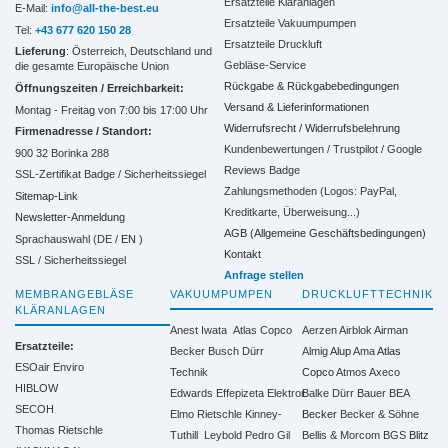
Ersatzteile Kläranlagen
E-Mail:
info@all-the-best.eu
Ersatzteile Vakuumpumpen
Tel:
+43 677 620 150 28
Ersatzteile Druckluft
Lieferung
: Österreich, Deutschland und
Gebläse-Service
die gesamte Europäische Union
Rückgabe & Rückgabebedingungen
Öffnungszeiten / Erreichbarkeit:
Versand & Lieferinformationen
Montag - Freitag von 7:00 bis 17:00 Uhr
Widerrufsrecht / Widerrufsbelehrung
Firmenadresse / Standort:
Kundenbewertungen / Trustpilot / Google
900 32 Borinka 288
Reviews Badge
SSL-Zertifikat Badge / Sicherheitssiegel
Zahlungsmethoden (Logos: PayPal,
Sitemap-Link
Kreditkarte, Überweisung...)
Newsletter-Anmeldung
AGB (Allgemeine Geschäftsbedingungen)
Sprachauswahl (DE /
EN
)
Kontakt
SSL / Sicherheitssiegel
Anfrage stellen
MEMBRANGEBLÄSE
VAKUUMPUMPEN
DRUCKLUFTTECHNIK
KLÄRANLAGEN
Anest Iwata
Atlas Copco
Aerzen
Airblok
Airman
Ersatzteile:
Becker
Busch
Dürr
Almig
Alup
Ama
Atlas
ESOair Enviro
Technik
Copco
Atmos
Axeco
HIBLOW
Edwards
Effepizeta
Elektror
Balke Dürr
Bauer
BEA
SECOH
Elmo Rietschle
Kinney-
Becker
Becker & Söhne
Thomas Rietschle
Tuthill
Leybold
Pedro Gil
Bellis & Morcom
BGS
Blitz