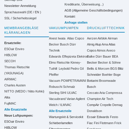
Kreditkarte, Überweisung...)
Newsletter-Anmeldung
AGB (Allgemeine Geschäftsbedingungen)
Sprachauswahl (DE /
EN
)
Kontakt
SSL / Sicherheitssiegel
Anfrage stellen
MEMBRANGEBLÄSE
VAKUUMPUMPEN
DRUCKLUFTTECHNIK
KLÄRANLAGEN
Anest Iwata
Atlas Copco
Aerzen
Airblok
Airman
Ersatzteile:
Becker
Busch
Dürr
Almig
Alup
Ama
Atlas
ESOair Enviro
Technik
Copco
Atmos
Axeco
HIBLOW
Edwards
Effepizeta
Elektror
Balke Dürr
Bauer
BEA
SECOH
Elmo Rietschle
Kinney-
Becker
Becker & Söhne
Thomas Rietschle
Tuthill
Leybold
Pedro Gil
Bellis & Morcom
BGS
Blitz
(YASUNAGA)
Pfeiffer
Schneider
Boehler
Boge
AIRMAC
Vacuum
POMPETRAVAINI
Bottarini
Broomwade
Charles Austen
Robuschi
Schmalz
Busch
NITTO (MEDO / Nitto Kohki)
Sterling SIHI
ULVAC
Ceccato Aria Compressa
Alita
Vacuubrand
Varian Agilent
Champion Air Tech
FujiMAC
Welch / ILMVAC
CompAir
Crepelle
Demag
Alle Ersatzteile
Alle Ersatzteile
Donaldson
Neue Luftpumpen:
Wartungskit & Servicekit
Ecoair
Edwards
Festo
ESOair Enviro
Schieberlamellen
Fiac
Fini
Flottmann
Frick
HIBLOW