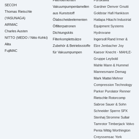
Filterelementen
Furukawa
SECOH
Vakuumpumpenlamellen
Gardner Denver
Gnutti
Thomas Rietschle
aus Kunststoff
Goldstar
Hafi
Hankison
(YASUNAGA)
Ölabscheideelementen
Hatlapa
Hitachi Industrial
AIRMAC
Ölfilterpatronen
Equipment Systems
Charles Austen
Dichtungskits
Hydrovane
NITTO (MEDO / Nitto Kohki)
Filterkomplettsätze
Ingersoll Rand
Irmer &
Alita
Zubehör & Betriebsstoffe
Elze
Jenbacher
Joy
FujiMAC
für Vakuumpumpen
Kaeser
Knecht - MAHLE-
Gruppe
Leybold
Mahle
Mann & Hummel
Mannesmann Demag
Mark
Mattei
Mehrer
Compression Technology
Parker
Purolator
Renner
Rietschle
Rotorcomp
Sabroe
Sauer & Sohn
Schneider
Sperre
SPX
Stenhøj
Stromme
Sullair
Tamrotor
Timberjack
Volvo
Penta
Wittig
Worthington
Creyssensac
York