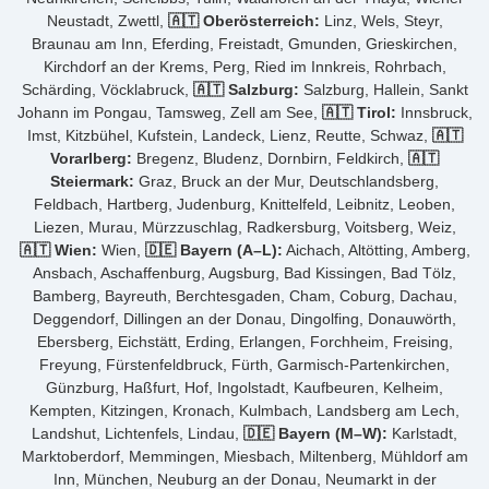
Neustadt, Zwettl,
🇦🇹 Oberösterreich:
Linz, Wels, Steyr,
Braunau am Inn, Eferding, Freistadt, Gmunden, Grieskirchen,
Kirchdorf an der Krems, Perg, Ried im Innkreis, Rohrbach,
Schärding, Vöcklabruck,
🇦🇹 Salzburg:
Salzburg, Hallein, Sankt
Johann im Pongau, Tamsweg, Zell am See,
🇦🇹 Tirol:
Innsbruck,
Imst, Kitzbühel, Kufstein, Landeck, Lienz, Reutte, Schwaz,
🇦🇹
Vorarlberg:
Bregenz, Bludenz, Dornbirn, Feldkirch,
🇦🇹
Steiermark:
Graz, Bruck an der Mur, Deutschlandsberg,
Feldbach, Hartberg, Judenburg, Knittelfeld, Leibnitz, Leoben,
Liezen, Murau, Mürzzuschlag, Radkersburg, Voitsberg, Weiz,
🇦🇹 Wien:
Wien,
🇩🇪 Bayern (A–L):
Aichach, Altötting, Amberg,
Ansbach, Aschaffenburg, Augsburg, Bad Kissingen, Bad Tölz,
Bamberg, Bayreuth, Berchtesgaden, Cham, Coburg, Dachau,
Deggendorf, Dillingen an der Donau, Dingolfing, Donauwörth,
Ebersberg, Eichstätt, Erding, Erlangen, Forchheim, Freising,
Freyung, Fürstenfeldbruck, Fürth, Garmisch-Partenkirchen,
Günzburg, Haßfurt, Hof, Ingolstadt, Kaufbeuren, Kelheim,
Kempten, Kitzingen, Kronach, Kulmbach, Landsberg am Lech,
Landshut, Lichtenfels, Lindau,
🇩🇪 Bayern (M–W):
Karlstadt,
Marktoberdorf, Memmingen, Miesbach, Miltenberg, Mühldorf am
Inn, München, Neuburg an der Donau, Neumarkt in der