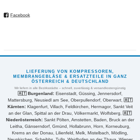
Facebook
LIEFERUNG VON KOMPRESSOREN,
MEMBRANGEBLÄSE & ERSATZTEILE IN GANZ
ÖSTERREICH & DEUTSCHLAND
Wir liefern in alle Bezirksstädte – schnell, zuverlässig & versandkostengünstig
🇦🇹 Burgenland:
Eisenstadt, Güssing, Jennersdorf,
Mattersburg, Neusiedl am See, Oberpullendorf, Oberwart,
🇦🇹
Kärnten:
Klagenfurt, Villach, Feldkirchen, Hermagor, Sankt Veit
an der Glan, Spittal an der Drau, Völkermarkt, Wolfsberg,
🇦🇹
Niederösterreich:
Sankt Pölten, Amstetten, Baden, Bruck an der
Leitha, Gänserndorf, Gmünd, Hollabrunn, Horn, Korneuburg,
Krems an der Donau, Lilienfeld, Melk, Mistelbach, Mödling,
Neunkirchen, Scheibbs, Tulln, Waidhofen an der Thaya, Wiener