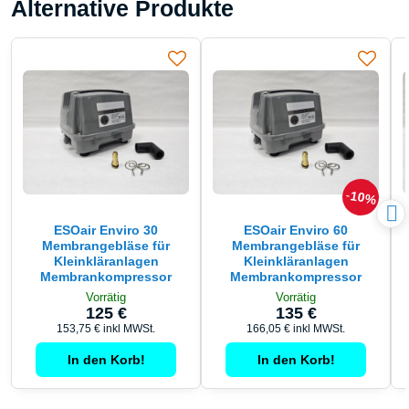
Alternative Produkte
10%
ESOair Enviro 30
ESOair Enviro 60
Membrangebläse für
Membrangebläse für
Kleinkläranlagen
Kleinkläranlagen
Membrankompressor
Membrankompressor
Vorrätig
Vorrätig
125 €
135 €
153,75 €
inkl MWSt.
166,05 €
inkl MWSt.
In den Korb!
In den Korb!