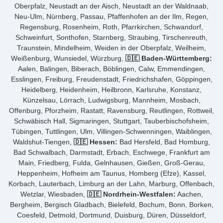
Oberpfalz, Neustadt an der Aisch, Neustadt an der Waldnaab,
Neu-Ulm, Nürnberg, Passau, Pfaffenhofen an der Ilm, Regen,
Regensburg, Rosenheim, Roth, Pfarrkirchen, Schwandorf,
Schweinfurt, Sonthofen, Starnberg, Straubing, Tirschenreuth,
Traunstein, Mindelheim, Weiden in der Oberpfalz, Weilheim,
Weißenburg, Wunsiedel, Würzburg,
🇩🇪 Baden-Württemberg:
Aalen, Balingen, Biberach, Böblingen, Calw, Emmendingen,
Esslingen, Freiburg, Freudenstadt, Friedrichshafen, Göppingen,
Heidelberg, Heidenheim, Heilbronn, Karlsruhe, Konstanz,
Künzelsau, Lörrach, Ludwigsburg, Mannheim, Mosbach,
Offenburg, Pforzheim, Rastatt, Ravensburg, Reutlingen, Rottweil,
Schwäbisch Hall, Sigmaringen, Stuttgart, Tauberbischofsheim,
Tübingen, Tuttlingen, Ulm, Villingen-Schwenningen, Waiblingen,
Waldshut-Tiengen,
🇩🇪 Hessen:
Bad Hersfeld, Bad Homburg,
Bad Schwalbach, Darmstadt, Erbach, Eschwege, Frankfurt am
Main, Friedberg, Fulda, Gelnhausen, Gießen, Groß-Gerau,
Heppenheim, Hofheim am Taunus, Homberg (Efze), Kassel,
Korbach, Lauterbach, Limburg an der Lahn, Marburg, Offenbach,
Wetzlar, Wiesbaden,
🇩🇪 Nordrhein-Westfalen:
Aachen,
Bergheim, Bergisch Gladbach, Bielefeld, Bochum, Bonn, Borken,
Coesfeld, Detmold, Dortmund, Duisburg, Düren, Düsseldorf,