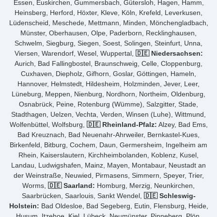
Essen, Euskirchen, Gummersbach, Gütersloh, Hagen, Hamm,
Heinsberg, Herford, Höxter, Kleve, Köln, Krefeld, Leverkusen,
Lüdenscheid, Meschede, Mettmann, Minden, Mönchengladbach,
Münster, Oberhausen, Olpe, Paderborn, Recklinghausen,
Schwelm, Siegburg, Siegen, Soest, Solingen, Steinfurt, Unna,
Viersen, Warendorf, Wesel, Wuppertal,
🇩🇪 Niedersachsen:
Aurich, Bad Fallingbostel, Braunschweig, Celle, Cloppenburg,
Cuxhaven, Diepholz, Gifhorn, Goslar, Göttingen, Hameln,
Hannover, Helmstedt, Hildesheim, Holzminden, Jever, Leer,
Lüneburg, Meppen, Nienburg, Nordhorn, Northeim, Oldenburg,
Osnabrück, Peine, Rotenburg (Wümme), Salzgitter, Stade,
Stadthagen, Uelzen, Vechta, Verden, Winsen (Luhe), Wittmund,
Wolfenbüttel, Wolfsburg,
🇩🇪 Rheinland-Pfalz:
Alzey, Bad Ems,
Bad Kreuznach, Bad Neuenahr-Ahrweiler, Bernkastel-Kues,
Birkenfeld, Bitburg, Cochem, Daun, Germersheim, Ingelheim am
Rhein, Kaiserslautern, Kirchheimbolanden, Koblenz, Kusel,
Landau, Ludwigshafen, Mainz, Mayen, Montabaur, Neustadt an
der Weinstraße, Neuwied, Pirmasens, Simmern, Speyer, Trier,
Worms,
🇩🇪 Saarland:
Homburg, Merzig, Neunkirchen,
Saarbrücken, Saarlouis, Sankt Wendel,
🇩🇪 Schleswig-
Holstein:
Bad Oldesloe, Bad Segeberg, Eutin, Flensburg, Heide,
Husum, Itzehoe, Kiel, Lübeck, Neumünster, Pinneberg, Plön,