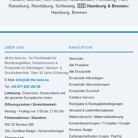
Ratzeburg, Rendsburg, Schleswig,
🇩🇪 Hamburg & Bremen:
Hamburg, Bremen
ÜBER UNS
NAVIGATION
all-the-best.eu - Ihr Fachhandel für
Startseite
Membrangebläse, Kompressoren &
Alle Produkte
Ersatzteile für Kläranlagen, Vakuum- &
Alle Ersatzteile
Drucklufttechnik. Über 30 Jahre Erfahrung.
Ersatzteile Kläranlagen
E-Mail:
info@all-the-best.eu
Ersatzteile Vakuumpumpen
Tel:
+43 677 620 150 28
Ersatzteile Druckluft
Lieferung
: Österreich, Deutschland und
Gebläse-Service
die gesamte Europäische Union
Rückgabe & Rückgabebedingungen
Öffnungszeiten / Erreichbarkeit:
Versand & Lieferinformationen
Montag - Freitag von 7:00 bis 17:00 Uhr
Widerrufsrecht / Widerrufsbelehrung
Firmenadresse / Standort:
Kundenbewertungen / Trustpilot / Google
900 32 Borinka 288
Reviews Badge
SSL-Zertifikat Badge / Sicherheitssiegel
Zahlungsmethoden (Logos: PayPal,
Sitemap-Link