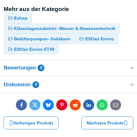
Mehr aus der Kategorie
Eshop
Kläranlagenzubehör- Wasser & Abwassertechnik
Belüfterpumpen- Gebläsen
ESOair Enviro
ESOair Enviro ET40
Bewertungen
0
Diskussion
0
Facebook
Twitter
Bluesky
Pinterest
Reddit
LinkedIn
WhatsApp
E-
mail
Vorheriges Produkt
Nächstes Produkt