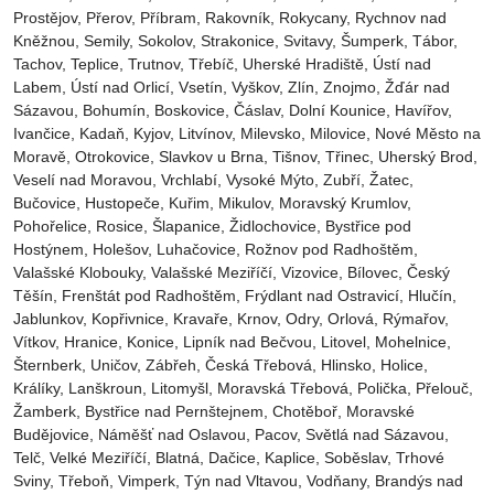
Prostějov‎, Přerov‎, Příbram‎, Rakovník‎, Rokycany, Rychnov nad
Kněžnou, Semily‎, Sokolov‎, Strakonice, Svitavy, Šumperk, Tábor,
Tachov, Teplice, Trutnov‎, Třebíč, Uherské Hradiště, Ústí nad
Labem‎, Ústí nad Orlicí‎, Vsetín, Vyškov, Zlín, Znojmo, Žďár nad
Sázavou, Bohumín, Boskovice‎, Čáslav‎, Dolní Kounice‎, Havířov‎,
Ivančice‎, Kadaň, Kyjov, Litvínov‎, Milevsko‎, Milovice‎, Nové Město na
Moravě‎, Otrokovice‎‎, Slavkov u Brna‎, Tišnov‎, Třinec‎, Uherský Brod‎,
Veselí nad Moravou‎, Vrchlabí‎, Vysoké Mýto‎, Zubří‎, Žatec‎,
Bučovice, Hustopeče, Kuřim, Mikulov, Moravský Krumlov,
Pohořelice, Rosice, Šlapanice, Židlochovice, Bystřice pod
Hostýnem, Holešov, Luhačovice, Rožnov pod Radhoštěm,
Valašské Klobouky, Valašské Meziříčí, Vizovice, Bílovec, Český
Těšín, Frenštát pod Radhoštěm, Frýdlant nad Ostravicí, Hlučín,
Jablunkov, Kopřivnice, Kravaře, Krnov, Odry, Orlová, Rýmařov,
Vítkov, Hranice, Konice, Lipník nad Bečvou, Litovel, Mohelnice,
Šternberk, Uničov, Zábřeh, Česká Třebová, Hlinsko, Holice,
Králíky, Lanškroun, Litomyšl, Moravská Třebová, Polička, Přelouč,
Žamberk, Bystřice nad Pernštejnem, Chotěboř, Moravské
Budějovice, Náměšť nad Oslavou, Pacov, Světlá nad Sázavou,
Telč, Velké Meziříčí, Blatná, Dačice, Kaplice, Soběslav, Trhové
Sviny, Třeboň, Vimperk, Týn nad Vltavou, Vodňany, Brandýs nad