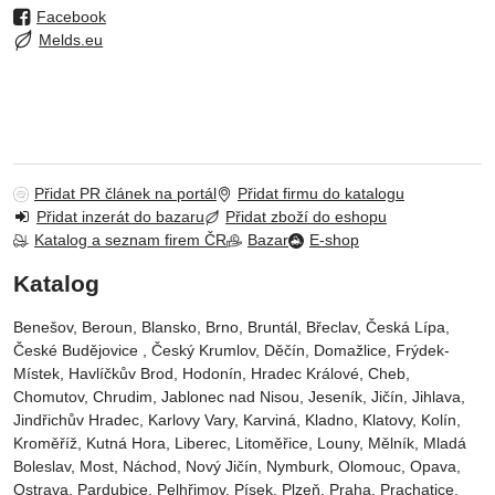
Facebook
Melds.eu
Přidat PR článek na portál
Přidat firmu do katalogu
Přidat inzerát do bazaru
Přidat zboží do eshopu
Katalog a seznam firem ČR
Bazar
E-shop
Katalog
Benešov, Beroun, Blansko, Brno, Bruntál, Břeclav, Česká Lípa‎,
České Budějovice‎ , Český Krumlov‎, Děčín‎, Domažlice‎, Frýdek-
Místek‎, Havlíčkův Brod‎, Hodonín, Hradec Králové‎, Cheb‎,
Chomutov‎, Chrudim‎, Jablonec nad Nisou‎, Jeseník‎, Jičín‎, Jihlava,
Jindřichův Hradec‎, Karlovy Vary‎, Karviná‎, Kladno‎, Klatovy‎, Kolín‎,
Kroměříž‎, Kutná Hora‎, Liberec‎, Litoměřice‎, Louny‎, Mělník‎, Mladá
Boleslav‎, Most‎, Náchod‎, Nový Jičín‎, Nymburk‎, Olomouc‎, Opava,
Ostrava‎, Pardubice‎, Pelhřimov‎, Písek‎‎, Plzeň‎‎‎, Praha‎, Prachatice‎,