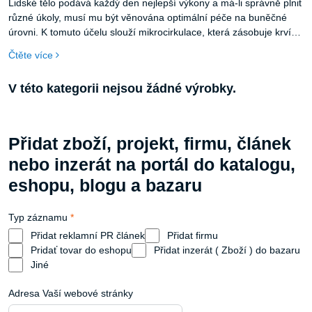
Lidské tělo podává každý den nejlepší výkony a má-li správně plnit
různé úkoly, musí mu být věnována optimální péče na buněčné
úrovni. K tomuto účelu slouží mikrocirkulace, která zásobuje krví
cévy s malým, dokonce nejmenším průměrem. A právě v těchto
Čtěte více
místech se projevují účinky BEMER. Lichtenštejnská společnost
vyvinula speciální aplikaci na podporu omezené mikrocirkulace.
Díky nové produktové řadě BEMER Evo lze patentovaný signál
používat ještě pohodlněji a snadněji než dosud.
Přidat zboží, projekt, firmu, článek
nebo inzerát na portál do katalogu,
eshopu, blogu a bazaru
Typ záznamu
*
Přidat reklamní PR článek
Přidat firmu
Pridať tovar do eshopu
Přidat inzerát ( Zboží ) do bazaru
Jiné
Adresa Vaší webové stránky