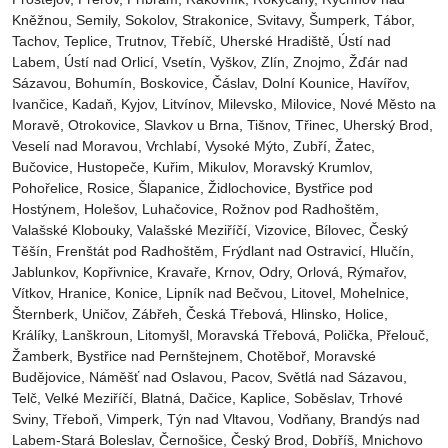
Kněžnou, Semily‎, Sokolov‎, Strakonice, Svitavy, Šumperk, Tábor,
Tachov, Teplice, Trutnov‎, Třebíč, Uherské Hradiště, Ústí nad
Labem‎, Ústí nad Orlicí‎, Vsetín, Vyškov, Zlín, Znojmo, Žďár nad
Sázavou, Bohumín, Boskovice‎, Čáslav‎, Dolní Kounice‎, Havířov‎,
Ivančice‎, Kadaň, Kyjov, Litvínov‎, Milevsko‎, Milovice‎, Nové Město na
Moravě‎, Otrokovice‎‎, Slavkov u Brna‎, Tišnov‎, Třinec‎, Uherský Brod‎,
Veselí nad Moravou‎, Vrchlabí‎, Vysoké Mýto‎, Zubří‎, Žatec‎,
Bučovice, Hustopeče, Kuřim, Mikulov, Moravský Krumlov,
Pohořelice, Rosice, Šlapanice, Židlochovice, Bystřice pod
Hostýnem, Holešov, Luhačovice, Rožnov pod Radhoštěm,
Valašské Klobouky, Valašské Meziříčí, Vizovice, Bílovec, Český
Těšín, Frenštát pod Radhoštěm, Frýdlant nad Ostravicí, Hlučín,
Jablunkov, Kopřivnice, Kravaře, Krnov, Odry, Orlová, Rýmařov,
Vítkov, Hranice, Konice, Lipník nad Bečvou, Litovel, Mohelnice,
Šternberk, Uničov, Zábřeh, Česká Třebová, Hlinsko, Holice,
Králíky, Lanškroun, Litomyšl, Moravská Třebová, Polička, Přelouč,
Žamberk, Bystřice nad Pernštejnem, Chotěboř, Moravské
Budějovice, Náměšť nad Oslavou, Pacov, Světlá nad Sázavou,
Telč, Velké Meziříčí, Blatná, Dačice, Kaplice, Soběslav, Trhové
Sviny, Třeboň, Vimperk, Týn nad Vltavou, Vodňany, Brandýs nad
Labem-Stará Boleslav, Černošice, Český Brod, Dobříš, Mnichovo