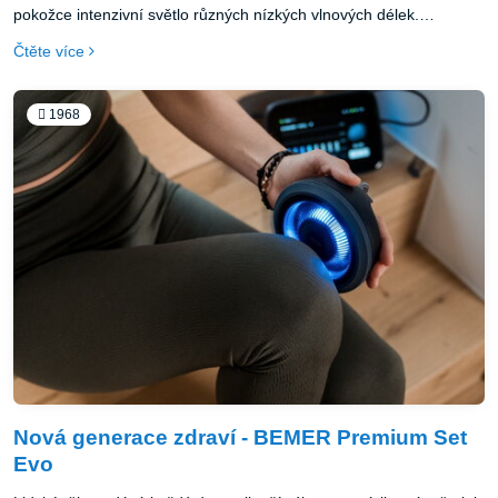
pokožce intenzivní světlo různých nízkých vlnových délek.
Odborníci tomu říkají nízkoúrovňová světelná terapie (LLLT). Může
Čtěte více
to znít složitě, ale ve skutečnosti je to docela jednoduché.
1968
Nová generace zdraví - BEMER Premium Set
Evo