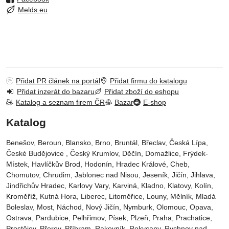
Melds.eu
Přidat PR článek na portál
Přidat firmu do katalogu
Přidat inzerát do bazaru
Přidat zboží do eshopu
Katalog a seznam firem ČR
Bazar
E-shop
Katalog
Benešov, Beroun, Blansko, Brno, Bruntál, Břeclav, Česká Lípa‎,
České Budějovice‎ , Český Krumlov‎, Děčín‎, Domažlice‎, Frýdek-
Místek‎, Havlíčkův Brod‎, Hodonín, Hradec Králové‎, Cheb‎,
Chomutov‎, Chrudim‎, Jablonec nad Nisou‎, Jeseník‎, Jičín‎, Jihlava,
Jindřichův Hradec‎, Karlovy Vary‎, Karviná‎, Kladno‎, Klatovy‎, Kolín‎,
Kroměříž‎, Kutná Hora‎, Liberec‎, Litoměřice‎, Louny‎, Mělník‎, Mladá
Boleslav‎, Most‎, Náchod‎, Nový Jičín‎, Nymburk‎, Olomouc‎, Opava,
Ostrava‎, Pardubice‎, Pelhřimov‎, Písek‎‎, Plzeň‎‎‎, Praha‎, Prachatice‎,
Prostějov‎, Přerov‎, Příbram‎, Rakovník‎, Rokycany, Rychnov nad