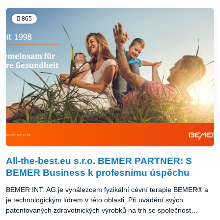
pouze na stejně spokojeném koni, který je zdravý, zregenerovaný
a uvolněný. Jen tak může pozorně a ochotně spolupracovat.
865
All-the-best.eu s.r.o. BEMER PARTNER: S
BEMER Business k profesnímu úspěchu
BEMER INT. AG je vynálezcem fyzikální cévní terapie BEMER® a
je technologickým lídrem v této oblasti. Při uvádění svých
patentovaných zdravotnických výrobků na trh se společnost