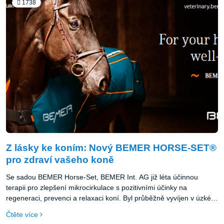
1738
Z lásky ke koním: Nový BEMER HORSE-SET®
pro zdraví vašeho koně
Se sadou BEMER Horse-Set, BEMER Int. AG již léta účinnou
terapii pro zlepšení mikrocirkulace s pozitivními účinky na
regeneraci, prevenci a relaxaci koní. Byl průběžně vyvíjen v úzké
spolupráci s osobnostmi jezdeckého sportu - a nyní obsahuje nové
Čtěte více
prvky a promyšlené detaily. Skutečně spokojený jezdec je šťastný