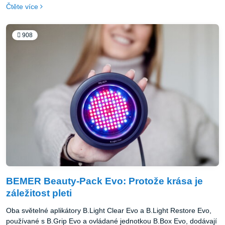
BEMER od počátku důsledně spoléhá na přímý prodej. Společnost
Čtěte více
dosáhla v posledních letech silného tempa růstu a neustále hledá
nové obchodní partnery.
908
BEMER Beauty-Pack Evo: Protože krása je
záležitost pleti
Oba světelné aplikátory B.Light Clear Evo a B.Light Restore Evo,
používané s B.Grip Evo a ovládané jednotkou B.Box Evo, dodávají