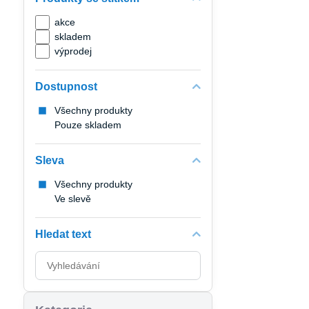
akce
skladem
výprodej
Dostupnost
Všechny produkty
Pouze skladem
Sleva
Všechny produkty
Ve slevě
Hledat text
Prohledat
výsledky
filtru
fulltextem