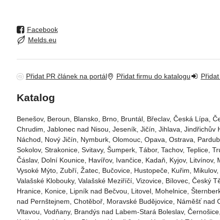
Facebook
Melds.eu
Přidat PR článek na portál
Přidat firmu do katalogu
Přidat
Katalog
Benešov, Beroun, Blansko, Brno, Bruntál, Břeclav, Česká Lípa‎, Če
Chrudim‎, Jablonec nad Nisou‎, Jeseník‎, Jičín‎, Jihlava, Jindřichův Hr
Náchod‎, Nový Jičín‎, Nymburk‎, Olomouc‎, Opava, Ostrava‎, Pardubice‎
Sokolov‎, Strakonice, Svitavy, Šumperk, Tábor, Tachov, Teplice, Tr
Čáslav‎, Dolní Kounice‎, Havířov‎, Ivančice‎, Kadaň, Kyjov, Litvínov‎,
Vysoké Mýto‎, Zubří‎, Žatec‎, Bučovice, Hustopeče, Kuřim, Mikul
Valašské Klobouky, Valašské Meziříčí, Vizovice, Bílovec, Český T
Hranice, Konice, Lipník nad Bečvou, Litovel, Mohelnice, Šternber
nad Pernštejnem, Chotěboř, Moravské Budějovice, Náměšť nad Osl
Vltavou, Vodňany, Brandýs nad Labem-Stará Boleslav, Černošice,