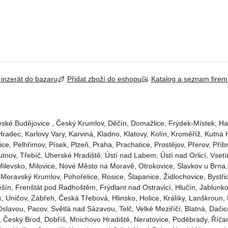
 inzerát do bazaru
Přidat zboží do eshopu
Katalog a seznam fire
ské Budějovice‎ , Český Krumlov‎, Děčín‎, Domažlice‎, Frýdek-Místek‎, Ha
adec‎, Karlovy Vary‎, Karviná‎, Kladno‎, Klatovy‎, Kolín‎, Kroměříž‎, Kutná H
, Pelhřimov‎, Písek‎‎, Plzeň‎‎‎, Praha‎, Prachatice‎, Prostějov‎, Přerov‎,
utnov‎, Třebíč, Uherské Hradiště, Ústí nad Labem‎, Ústí nad Orlicí‎, Vs
 Milevsko‎, Milovice‎, Nové Město na Moravě‎, Otrokovice‎‎, Slavkov u Brna‎,
ov, Moravský Krumlov, Pohořelice, Rosice, Šlapanice, Židlochovice, By
ěšín, Frenštát pod Radhoštěm, Frýdlant nad Ostravicí, Hlučín, Jablunko
k, Uničov, Zábřeh, Česká Třebová, Hlinsko, Holice, Králíky, Lanškroun,
avou, Pacov, Světlá nad Sázavou, Telč, Velké Meziříčí, Blatná, Dačice
 Český Brod, Dobříš, Mnichovo Hradiště, Neratovice, Poděbrady, Říčan