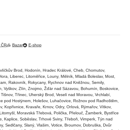
m ČR
Bazar
E-shop
vlíčkův Brod‎, Hodonín, Hradec Králové‎, Cheb‎, Chomutov‎,
ora‎, Liberec‎, Litoměřice‎, Louny‎, Mělník‎, Mladá Boleslav‎, Most‎,
 Příbram‎, Rakovník‎, Rokycany, Rychnov nad Kněžnou, Semily‎,
etín, Vyškov, Zlín, Znojmo, Žďár nad Sázavou, Bohumín, Boskovice‎,
 Tišnov‎, Třinec‎, Uherský Brod‎, Veselí nad Moravou‎, Vrchlabí‎,
střice pod Hostýnem, Holešov, Luhačovice, Rožnov pod Radhoštěm,
v, Kopřivnice, Kravaře, Krnov, Odry, Orlová, Rýmařov, Vítkov,
 Litomyšl, Moravská Třebová, Polička, Přelouč, Žamberk, Bystřice
, Kaplice, Soběslav, Trhové Sviny, Třeboň, Vimperk, Týn nad
y, Sedlčany, Slaný, Vlašim, Votice, Broumov, Dobruška, Dvůr