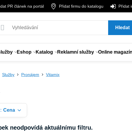
idat PR článek na portál
Přidat firmu do katalogu
Přidat 
Hledat
služby
Eshop
Katalog
Reklamní služby
Online magazí
Služby
Pronájem
Vitamix
x
:
Cena