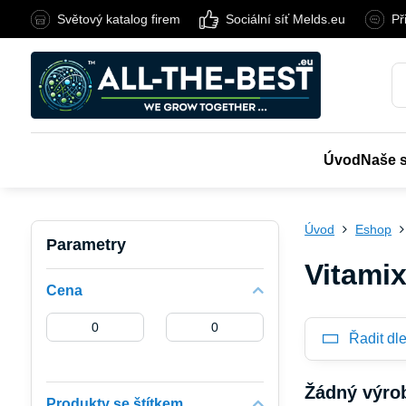
Světový katalog firem
Sociální síť Melds.eu
Př
Úvod
Naše 
Úvod
Eshop
Parametry
Vitami
Cena
Od:
Do:
Řadit dle
Produkty se štítkem