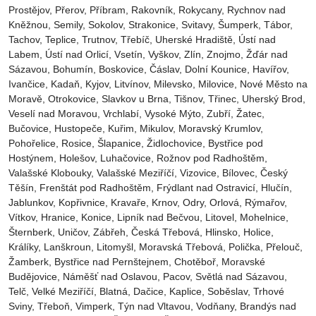
Prostějov‎, Přerov‎, Příbram‎, Rakovník‎, Rokycany, Rychnov nad
Kněžnou, Semily‎, Sokolov‎, Strakonice, Svitavy, Šumperk, Tábor,
Tachov, Teplice, Trutnov‎, Třebíč, Uherské Hradiště, Ústí nad
Labem‎, Ústí nad Orlicí‎, Vsetín, Vyškov, Zlín, Znojmo, Žďár nad
Sázavou, Bohumín, Boskovice‎, Čáslav‎, Dolní Kounice‎, Havířov‎,
Ivančice‎, Kadaň, Kyjov, Litvínov‎, Milevsko‎, Milovice‎, Nové Město na
Moravě‎, Otrokovice‎‎, Slavkov u Brna‎, Tišnov‎, Třinec‎, Uherský Brod‎,
Veselí nad Moravou‎, Vrchlabí‎, Vysoké Mýto‎, Zubří‎, Žatec‎,
Bučovice, Hustopeče, Kuřim, Mikulov, Moravský Krumlov,
Pohořelice, Rosice, Šlapanice, Židlochovice, Bystřice pod
Hostýnem, Holešov, Luhačovice, Rožnov pod Radhoštěm,
Valašské Klobouky, Valašské Meziříčí, Vizovice, Bílovec, Český
Těšín, Frenštát pod Radhoštěm, Frýdlant nad Ostravicí, Hlučín,
Jablunkov, Kopřivnice, Kravaře, Krnov, Odry, Orlová, Rýmařov,
Vítkov, Hranice, Konice, Lipník nad Bečvou, Litovel, Mohelnice,
Šternberk, Uničov, Zábřeh, Česká Třebová, Hlinsko, Holice,
Králíky, Lanškroun, Litomyšl, Moravská Třebová, Polička, Přelouč,
Žamberk, Bystřice nad Pernštejnem, Chotěboř, Moravské
Budějovice, Náměšť nad Oslavou, Pacov, Světlá nad Sázavou,
Telč, Velké Meziříčí, Blatná, Dačice, Kaplice, Soběslav, Trhové
Sviny, Třeboň, Vimperk, Týn nad Vltavou, Vodňany, Brandýs nad