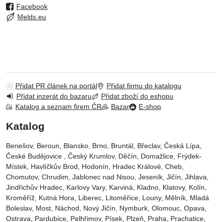
Facebook
Melds.eu
Přidat PR článek na portál
Přidat firmu do katalogu
Přidat inzerát do bazaru
Přidat zboží do eshopu
Katalog a seznam firem ČR
Bazar
E-shop
Katalog
Benešov, Beroun, Blansko, Brno, Bruntál, Břeclav, Česká Lípa‎,
České Budějovice‎ , Český Krumlov‎, Děčín‎, Domažlice‎, Frýdek-
Místek‎, Havlíčkův Brod‎, Hodonín, Hradec Králové‎, Cheb‎,
Chomutov‎, Chrudim‎, Jablonec nad Nisou‎, Jeseník‎, Jičín‎, Jihlava,
Jindřichův Hradec‎, Karlovy Vary‎, Karviná‎, Kladno‎, Klatovy‎, Kolín‎,
Kroměříž‎, Kutná Hora‎, Liberec‎, Litoměřice‎, Louny‎, Mělník‎, Mladá
Boleslav‎, Most‎, Náchod‎, Nový Jičín‎, Nymburk‎, Olomouc‎, Opava,
Ostrava‎, Pardubice‎, Pelhřimov‎, Písek‎‎, Plzeň‎‎‎, Praha‎, Prachatice‎,