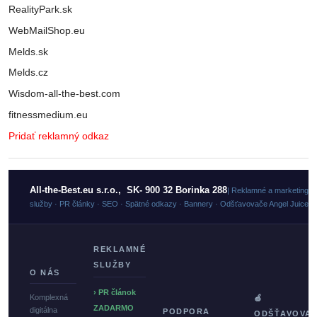
RealityPark.sk
WebMailShop.eu
Melds.sk
Melds.cz
Wisdom-all-the-best.com
fitnessmedium.eu
Pridať reklamný odkaz
All-the-Best.eu s.r.o., SK- 900 32 Borinka 288
| Reklamné a marketingo
služby · PR články · SEO · Spätné odkazy · Bannery · Odšťavovače Angel Juicer
REKLAMNÉ
SLUŽBY
O NÁS
› PR článok
Komplexná
🍏
ZADARMO
digitálna
PODPORA
ODŠŤAVOVA