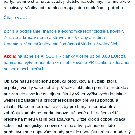
párty, rodinné stretnutia, svadby, detské narodeniny, firemné akcie
a festivaly. Všetky tieto udalosti majú jedno spoločné – potrebu
kvalitného priestoru, ktorý hostí ochráni pred nepriazňou počasia a
Čítajte viac
zároveň vytvorí príjemnú atmosféru.
Biznis a podnikanie
Financie a ekonomika
Technológie a novinky
Zdravie a krása
Varenie a stravovanie
Vzťahy a rodina
Umenie a zábava
Cestovanie
Domácnosť
Móda a životný štýl
Akcia
: najlacnejšie AI SEO PR články v cene už od 0,80 EUR za
napísanie, vytvorenie obrázku, publikovanie PR článku a zdielanie
na socialnych sieťach
Objavte našu komplexnú ponuku produktov a služieb, ktorá
uspokojí všetky vaše potreby. V sekcii aktuálna ponuka produktov
pre zdravie a wellness nájdete široký výber výživových doplnkov,
wellness zariadení a prírodnej kozmetiky pre vašu pohodu a
vitalitu. Naše profesionálne služby pre firmy a podnikateľov
zahŕňajú kompletné marketingové, účtovné a IT riešenia šité
presne na mieru vašim požiadavkám. Držte krok s dobou vďaka
sekcii technologických noviniek a inovatívnych riešení, kde
predstavujeme najnovšie trendy pre efektívnejšiu prácu a moderný