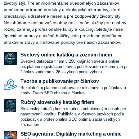
životný štýl. Pre environmentálne uvedomelých zákazníkov
ponúkame prírodné produkty a ekologické alternatívy, ktoré
predstavujú udržateľné riešenia pre zodpovedný životný štýl.
Nezabúdame ani na váš osobný rast - naše služby pre osobný
rozvoj zahŕňajú profesionálne kurzy a koučing. Sledujte naše
špeciálne ponuky a akčné balíčky, kde pravidelne prinášame
atraktívne zľavy a limitované ponuky pre našich zákazníkov.
Svetový online katalóg a zoznam firiem
Svetová databáza firiem v 250 krajinách sveta s online
bezplatnou registráciou firmy a publikovaním reklamných pr
článkov zadarmo v 26 jazykoch podla výberu.
Tvorba a publikovanie pr článkov
Bezplatné aj platené publikovanie reklamných pr článkov a
správ. Tvora SEO obsahu a článkov.
Ručný slovenský katalóg firiem
Slovenský katalóg firiem s ručne kontrolovaným obsah pre
garantovanú kvalitu. Publikácia v rôznych jazykoch podľa
požiadavk a profesionálna SEO optimalizácia všetkých
záznamov.
SEO agentúra: Digitálny marketing a online