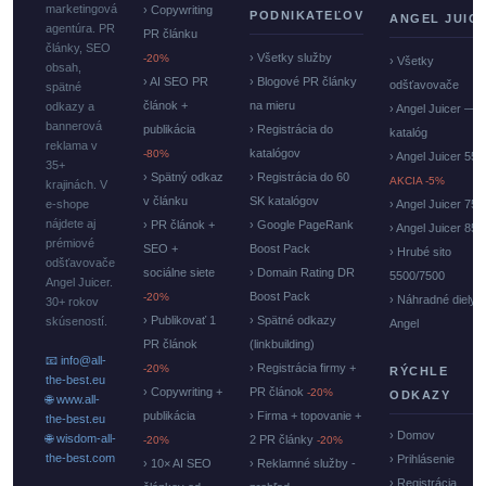
marketingová
› Copywriting
PODNIKATEĽOV
ANGEL JUIC
agentúra. PR
PR článku
články, SEO
› Všetky služby
-20%
› Všetky
obsah,
› AI SEO PR
› Blogové PR články
odšťavovače
spätné
článok +
na mieru
odkazy a
› Angel Juicer —
bannerová
publikácia
› Registrácia do
katalóg
reklama v
katalógov
-80%
› Angel Juicer 550
35+
› Spätný odkaz
› Registrácia do 60
AKCIA -5%
krajinách. V
v článku
SK katalógov
e-shope
› Angel Juicer 750
nájdete aj
› PR článok +
› Google PageRank
› Angel Juicer 85
prémiové
SEO +
Boost Pack
› Hrubé sito
odšťavovače
sociálne siete
› Domain Rating DR
5500/7500
Angel Juicer.
Boost Pack
-20%
› Náhradné diely
30+ rokov
› Publikovať 1
› Spätné odkazy
skúseností.
Angel
PR článok
(linkbuilding)
📧 info@all-
› Registrácia firmy +
-20%
RÝCHLE
the-best.eu
› Copywriting +
PR článok
-20%
ODKAZY
🌐 www.all-
publikácia
› Firma + topovanie +
the-best.eu
› Domov
🌐 wisdom-all-
2 PR články
-20%
-20%
the-best.com
› Prihlásenie
› 10× AI SEO
› Reklamné služby -
› Registrácia