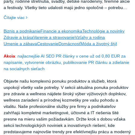
párty, rodinné stretnutia, svadby, detské narodeniny, firemné akcie
a festivaly. Všetky tieto udalosti majú jedno spoločné – potrebu
kvalitného priestoru, ktorý hostí ochráni pred nepriazňou počasia a
Čítajte viac
zároveň vytvorí príjemnú atmosféru.
Biznis a podnikanie
Financie a ekonomika
Technológie a novinky
Zdravie a krása
Varenie a stravovanie
Vzťahy a rodina
Umenie a zábava
Cestovanie
Domácnosť
Móda a životný štýl
Akcia
: najlacnejšie AI SEO PR články v cene už od 0,80 EUR za
napísanie, vytvorenie obrázku, publikovanie PR článku a zdielanie
na socialnych sieťach
Objavte našu komplexnú ponuku produktov a služieb, ktorá
uspokojí všetky vaše potreby. V sekcii aktuálna ponuka produktov
pre zdravie a wellness nájdete široký výber výživových doplnkov,
wellness zariadení a prírodnej kozmetiky pre vašu pohodu a
vitalitu. Naše profesionálne služby pre firmy a podnikateľov
zahŕňajú kompletné marketingové, účtovné a IT riešenia šité
presne na mieru vašim požiadavkám. Držte krok s dobou vďaka
sekcii technologických noviniek a inovatívnych riešení, kde
predstavujeme najnovšie trendy pre efektívnejšiu prácu a moderný