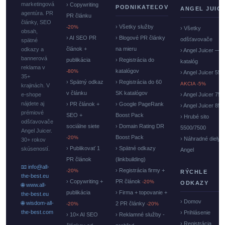
marketingová
› Copywriting
PODNIKATEĽOV
ANGEL JUIC
agentúra. PR
PR článku
články, SEO
› Všetky služby
-20%
› Všetky
obsah,
› AI SEO PR
› Blogové PR články
odšťavovače
spätné
článok +
na mieru
odkazy a
› Angel Juicer —
bannerová
publikácia
› Registrácia do
katalóg
reklama v
katalógov
-80%
› Angel Juicer 550
35+
› Spätný odkaz
› Registrácia do 60
AKCIA -5%
krajinách. V
v článku
SK katalógov
e-shope
› Angel Juicer 750
nájdete aj
› PR článok +
› Google PageRank
› Angel Juicer 85
prémiové
SEO +
Boost Pack
› Hrubé sito
odšťavovače
sociálne siete
› Domain Rating DR
5500/7500
Angel Juicer.
Boost Pack
-20%
› Náhradné diely
30+ rokov
› Publikovať 1
› Spätné odkazy
skúseností.
Angel
PR článok
(linkbuilding)
📧 info@all-
› Registrácia firmy +
-20%
RÝCHLE
the-best.eu
› Copywriting +
PR článok
-20%
ODKAZY
🌐 www.all-
publikácia
› Firma + topovanie +
the-best.eu
› Domov
🌐 wisdom-all-
2 PR články
-20%
-20%
the-best.com
› Prihlásenie
› 10× AI SEO
› Reklamné služby -
› Registrácia