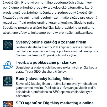
životný štýl. Pre environmentálne uvedomelých zákazníkov
ponúkame prírodné produkty a ekologické alternatívy, ktoré
predstavujú udržateľné riešenia pre zodpovedný životný štýl.
Nezabúdame ani na váš osobný rast - naše služby pre osobný
rozvoj zahŕňajú profesionálne kurzy a koučing. Sledujte naše
špeciálne ponuky a akčné balíčky, kde pravidelne prinášame
atraktívne zľavy a limitované ponuky pre našich zákazníkov.
Svetový online katalóg a zoznam firiem
Svetová databáza firiem v 250 krajinách sveta s online
bezplatnou registráciou firmy a publikovaním reklamných pr
článkov zadarmo v 26 jazykoch podla výberu.
Tvorba a publikovanie pr článkov
Bezplatné aj platené publikovanie reklamných pr článkov a
správ. Tvora SEO obsahu a článkov.
Ručný slovenský katalóg firiem
Slovenský katalóg firiem s ručne kontrolovaným obsah pre
garantovanú kvalitu. Publikácia v rôznych jazykoch podľa
požiadavk a profesionálna SEO optimalizácia všetkých
záznamov.
SEO agentúra: Digitálny marketing a online