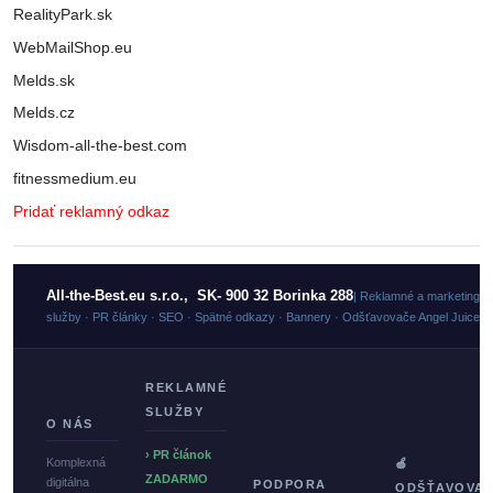
RealityPark.sk
WebMailShop.eu
Melds.sk
Melds.cz
Wisdom-all-the-best.com
fitnessmedium.eu
Pridať reklamný odkaz
All-the-Best.eu s.r.o., SK- 900 32 Borinka 288
| Reklamné a marketingo
služby · PR články · SEO · Spätné odkazy · Bannery · Odšťavovače Angel Juicer
REKLAMNÉ
SLUŽBY
O NÁS
› PR článok
Komplexná
🍏
ZADARMO
digitálna
PODPORA
ODŠŤAVOVA