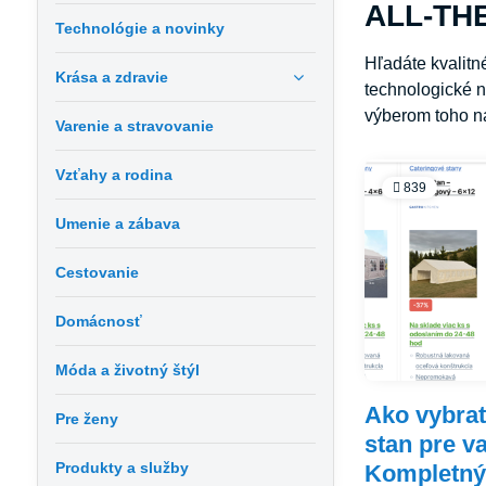
ALL-THE
Technológie a novinky
Hľadáte kvalit
Krása a zdravie
technologické n
výberom toho na
Varenie a stravovanie
Vzťahy a rodina
839
Umenie a zábava
Cestovanie
Domácnosť
Móda a životný štýl
Ako vybrať
Pre ženy
stan pre v
Produkty a služby
Kompletný