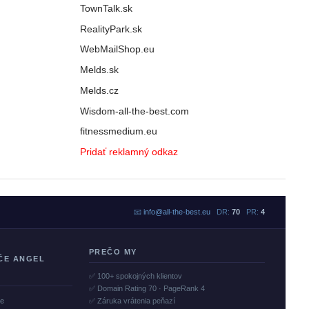
TownTalk.sk
RealityPark.sk
WebMailShop.eu
Melds.sk
Melds.cz
Wisdom-all-the-best.com
fitnessmedium.eu
Pridať reklamný odkaz
📧
info@all-the-best.eu
DR:
70
PR:
4
PREČO MY
ČE ANGEL
✅ 100+ spokojných klientov
✅ Domain Rating 70 · PageRank 4
če
✅ Záruka vrátenia peňazí