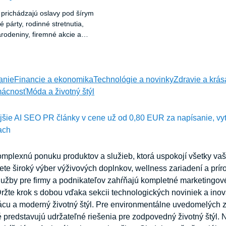
m prichádzajú oslavy pod šírym
párty, rodinné stretnutia,
rodeniny, firemné akcie a
tieto udalosti majú jedno
u kvalitného priestoru, ktorý
d nepriazňou počasia a
ríjemnú atmosféru.
anie
Financie a ekonomika
Technológie a novinky
Zdravie a krás
ácnosť
Móda a životný štýl
ejšie AI SEO PR články v cene už od 0,80 EUR za napísanie, vy
ach
mplexnú ponuku produktov a služieb, ktorá uspokojí všetky vaš
ete široký výber výživových doplnkov, wellness zariadení a prír
lužby pre firmy a podnikateľov zahŕňajú kompletné marketingové
žte krok s dobou vďaka sekcii technologických noviniek a inov
rácu a moderný životný štýl. Pre environmentálne uvedomelých
oré predstavujú udržateľné riešenia pre zodpovedný životný štýl