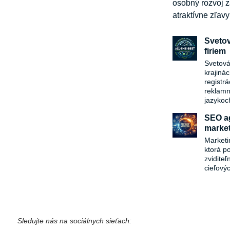
osobný rozvoj z
atraktívne zľav
Svetov
firiem
Svetová
krajiná
registr
reklamn
jazykoc
SEO ag
market
Marketi
ktorá p
zvidite
cieľový
Sledujte nás na sociálnych sieťach: