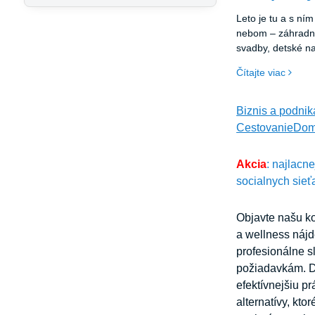
Leto je tu a s ní
nebom – záhradné 
svadby, detské na
festivaly. Všetky 
Čítajte viac
spoločné – potreb
hostí ochráni pre
zároveň vytvorí p
Biznis a podnik
Cestovanie
Dom
Akcia
: najlacn
socialnych sieť
Objavte našu ko
a wellness nájd
profesionálne s
požiadavkám. Dr
efektívnejšiu p
alternatívy, kt