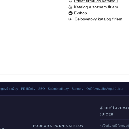
Pridať firmu do katalogu
Katalog a zoznam firiem
E-shop
Celosvetový katalog firiem
ngové služby · PR články · SEO · Spätné odkazy · Bannery · Odšťavovače Angel Juicer
🍏 ODŠŤAVOVA
JUICER
› Všetky odšťavova
PODPORA PODNIKATEĽOV