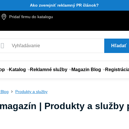
Ako zverejniť reklamný PR článok?
Pridať firmu do katalogu
Hľadať
op
Katalog
Reklamné služby
Magazin Blog
Registráci
 Blog
Produkty a služby
magazín | Produkty a služby p