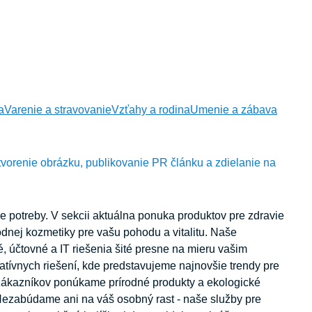
a
Varenie a stravovanie
Vzťahy a rodina
Umenie a zábava
tvorenie obrázku, publikovanie PR článku a zdielanie na
e potreby. V sekcii aktuálna ponuka produktov pre zdravie
odnej kozmetiky pre vašu pohodu a vitalitu. Naše
, účtovné a IT riešenia šité presne na mieru vašim
atívnych riešení, kde predstavujeme najnovšie trendy pre
 zákazníkov ponúkame prírodné produkty a ekologické
. Nezabúdame ani na váš osobný rast - naše služby pre