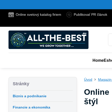
Online svetový katalog firiem
Publikovať PR článok
Home
Esh
Úvod
Magazin
Stránky
Online 
Biznis a podnikanie
štýl
Financie a ekonomika