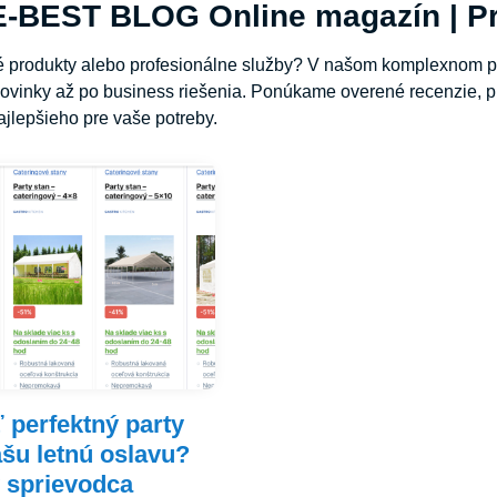
-BEST BLOG Online magazín | Pr
né produkty alebo profesionálne služby? V našom komplexnom p
ovinky až po business riešenia. Ponúkame overené recenzie, pr
jlepšieho pre vaše potreby.
 perfektný party
ašu letnú oslavu?
 sprievodca