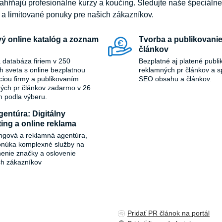
ahŕňajú profesionálne kurzy a koučing. Sledujte naše špeciáln
y a limitované ponuky pre našich zákazníkov.
ý online katalóg a zoznam
Tvorba a publikovanie
článkov
 databáza firiem v 250
Bezplatné aj platené publi
ch sveta s online bezplatnou
reklamných pr článkov a s
áciou firmy a publikovaním
SEO obsahu a článkov.
ých pr článkov zadarmo v 26
h podla výberu.
entúra: Digitálny
ing a online reklama
ngová a reklamná agentúra,
onúka komplexné služby na
ľnenie značky a oslovenie
ch zákazníkov
Pridať PR článok na portál