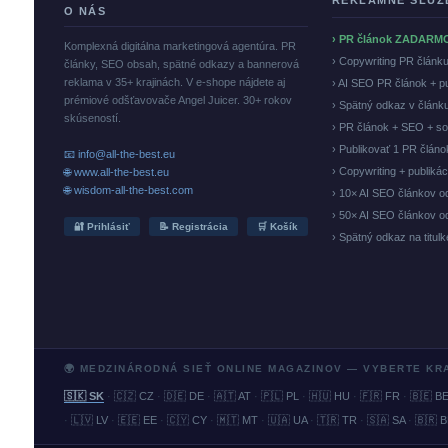
REKLAMNÉ SLUŽ
O NÁS
› PR článok ZADARM
Komplexná digitálna marketingová agentúra. PR
› Copywriting PR článk
články, SEO obsah, spätné odkazy a bannerová
reklama v 35+ krajinách. V e-shope nájdete aj
› AI SEO PR článok + p
prémiové odšťavovače Angel Juicer. 30+ rokov
› Spätný odkaz v článk
skúseností.
› PR článok + SEO + so
› Publikovať 1 PR člán
📧 info@all-the-best.eu
› Copywriting + publiká
🌐 www.all-the-best.eu
🌐 wisdom-all-the-best.com
› 10× AI SEO článkov o
› 50× AI SEO článkov o
🔐 Prihlásiť
📝 Registrácia
🛒 Košík
› Spätný odkaz na titul
🌍 MEDZINÁRODNÁ SIEŤ ONLINE MAGAZINOV — VYBERTE KR
🇸🇰 SK
·
🇨🇿 CZ
·
🇩🇪 DE
·
🇦🇹 AT
·
🇵🇱 PL
·
🇭🇺 HU
·
🇫🇷 FR
·
🇧🇪 B
·
🇱🇻 LV
·
🇪🇪 EE
·
🇨🇾 CY
·
🇲🇹 MT
·
🇺🇦 UA
·
🇹🇷 TR
·
🇸🇦 SA
·
🇧🇷 