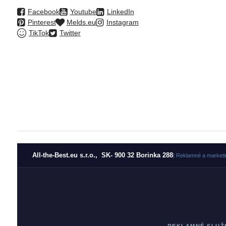
Facebook
Youtube
LinkedIn
Pinterest
Melds.eu
Instagram
TikTok
Twitter
All-the-Best.eu s.r.o., SK- 900 32 Borinka 288
| Reklamné a marketi