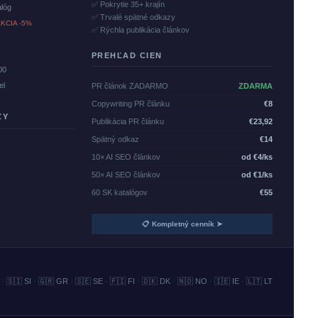
✅ Pokrytie 35+ krajín
alóg
✅ Trvalé spätné odkazy
KCIA -5%
✅ Rýchla publikácia článkov
PREHĽAD CIEN
00
el
PR článok ZADARMO
ZDARMA
Copywriting PR článku
€8
ZY
Publikácia PR článku
€23,92
Spätný odkaz
€14
10× AI SEO článkov
od €4/ks
50× AI SEO článkov
od €1/ks
60 SK katalógov
€55
📋 Kompletný cenník ➤
·
🇸🇮 SI
·
🇬🇷 GR
·
🇸🇪 SE
·
🇫🇮 FI
·
🇩🇰 DK
·
🇳🇴 NO
·
🇮🇪 IE
·
🇱🇹 LT