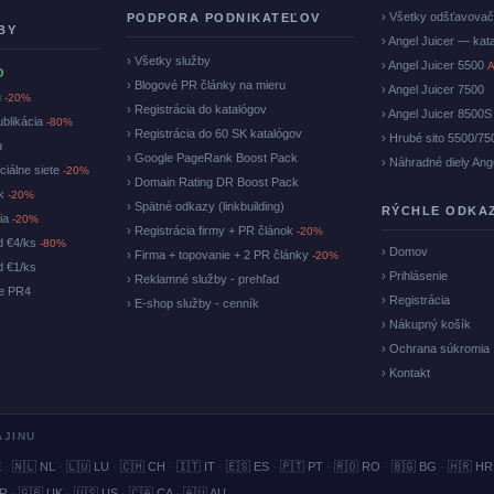
› Všetky odšťavova
PODPORA PODNIKATEĽOV
BY
› Angel Juicer — kat
› Všetky služby
› Angel Juicer 5500
A
O
› Blogové PR články na mieru
› Angel Juicer 7500
u
-20%
› Registrácia do katalógov
› Angel Juicer 8500S
ublikácia
-80%
› Registrácia do 60 SK katalógov
› Hrubé sito 5500/75
u
› Google PageRank Boost Pack
› Náhradné diely Ang
ciálne siete
-20%
› Domain Rating DR Boost Pack
ok
-20%
› Spätné odkazy (linkbuilding)
RÝCHLE ODKA
cia
-20%
› Registrácia firmy + PR článok
-20%
d €4/ks
-80%
› Domov
› Firma + topovanie + 2 PR články
-20%
d €1/ks
› Prihlásenie
› Reklamné služby - prehľad
ke PR4
› Registrácia
› E-shop služby - cenník
› Nákupný košík
› Ochrana súkromia
› Kontakt
AJINU
E
·
🇳🇱 NL
·
🇱🇺 LU
·
🇨🇭 CH
·
🇮🇹 IT
·
🇪🇸 ES
·
🇵🇹 PT
·
🇷🇴 RO
·
🇧🇬 BG
·
🇭🇷 HR
BR
·
🇬🇧 UK
·
🇺🇸 US
·
🇨🇦 CA
·
🇦🇺 AU