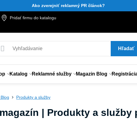
Ako zverejniť reklamný PR článok?
Pridať firmu do katalogu
Hľadať
op
Katalog
Reklamné služby
Magazin Blog
Registráci
 Blog
Produkty a služby
magazín | Produkty a služby p