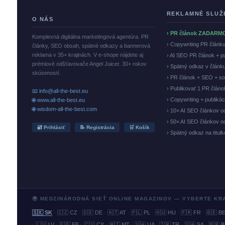
REKLAMNÉ SLUŽ
O NÁS
› PR článok ZADARM
Komplexná digitálna marketingová agentúra. PR
› Copywriting PR článk
články, SEO obsah, spätné odkazy a bannerová
reklama v 35+ krajinách. V e-shope nájdete aj
› AI SEO PR článok + p
prémiové odšťavovače Angel Juicer. 30+ rokov
› Spätný odkaz v článk
skúseností.
› PR článok + SEO + so
› Publikovať 1 PR člán
📧 info@all-the-best.eu
› Copywriting + publiká
🌐 www.all-the-best.eu
🌐 wisdom-all-the-best.com
› 10× AI SEO článkov o
› 50× AI SEO článkov o
🔐 Prihlásiť
📝 Registrácia
🛒 Košík
› Spätný odkaz na titul
🌍 MEDZINÁRODNÁ SIEŤ ONLINE MAGAZINOV — VYBERTE KR
🇸🇰 SK
·
🇨🇿 CZ
·
🇩🇪 DE
·
🇦🇹 AT
·
🇵🇱 PL
·
🇭🇺 HU
·
🇫🇷 FR
·
🇧🇪 B
·
🇱🇻 LV
·
🇪🇪 EE
·
🇨🇾 CY
·
🇲🇹 MT
·
🇺🇦 UA
·
🇹🇷 TR
·
🇸🇦 SA
·
🇧🇷 