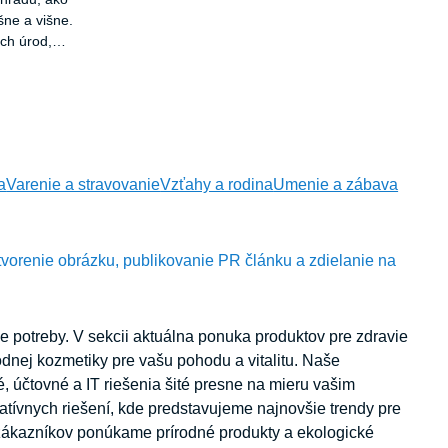
šne a višne.
ých úrod,
kým
radníkov sú
 sú nenáročné
ríklad
a
Varenie a stravovanie
Vzťahy a rodina
Umenie a zábava
tvorenie obrázku, publikovanie PR článku a zdielanie na
e potreby. V sekcii aktuálna ponuka produktov pre zdravie
odnej kozmetiky pre vašu pohodu a vitalitu. Naše
, účtovné a IT riešenia šité presne na mieru vašim
atívnych riešení, kde predstavujeme najnovšie trendy pre
 zákazníkov ponúkame prírodné produkty a ekologické