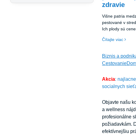
zdravie
Višne patria medz
pestované v stred
Ich plody sú cene
charakteristickú s
Čítajte viac
množstvo zdravot
rokoch sa však čo
kompaktnejšie o
Biznis a podnik
záhrad či dokonc
Cestovanie
Dom
zaujímavých odrô
získava pozornos
Akcia
: najlacn
nenáročnosťou, o
rastom.
socialnych sieť
Objavte našu ko
a wellness nájd
profesionálne s
požiadavkám. Dr
efektívnejšiu p