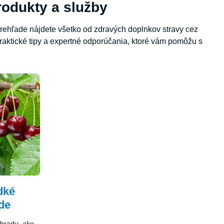
odukty a služby
rehľade nájdete všetko od zdravých doplnkov stravy cez
aktické tipy a expertné odporúčania, ktoré vám pomôžu s
dké
de
áhradu, ako