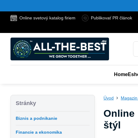
Online svetový katalog firiem
Publikovať PR článok
Home
Esh
Úvod
Magazin
Stránky
Online 
Biznis a podnikanie
štýl
Financie a ekonomika