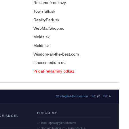
Reklamné odkazy:
TownTalk.sk
RealityPark.sk
WebMailShop.eu
Melds.sk
Melds.cz
Wisdom-all-the-best.com
fitnessmedium.eu
Pridať reklamný odkaz
📧
info@all-the-best.eu
DR:
70
PR:
4
PREČO MY
ČE ANGEL
✅ 100+ spokojných klientov
✅ Domain Rating 70 · PageRank 4