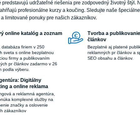
oré predstavujú udržateľné riešenia pre zodpovedný životný štýl
ahŕňajú profesionálne kurzy a koučing. Sledujte naše špeciáln
y a limitované ponuky pre našich zákazníkov.
ý online katalóg a zoznam
Tvorba a publikovanie
článkov
 databáza firiem v 250
Bezplatné aj platené publi
ch sveta s online bezplatnou
reklamných pr článkov a s
áciou firmy a publikovaním
SEO obsahu a článkov.
ých pr článkov zadarmo v 26
h podla výberu.
entúra: Digitálny
ing a online reklama
ngová a reklamná agentúra,
onúka komplexné služby na
ľnenie značky a oslovenie
ch zákazníkov