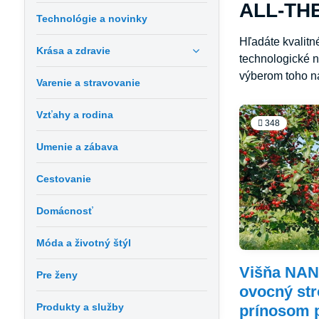
ALL-THE
Technológie a novinky
Hľadáte kvalit
Krása a zdravie
technologické n
výberom toho na
Varenie a stravovanie
Vzťahy a rodina
348
Umenie a zábava
Cestovanie
Domácnosť
Móda a životný štýl
Višňa NAN
Pre ženy
ovocný st
Produkty a služby
prínosom p