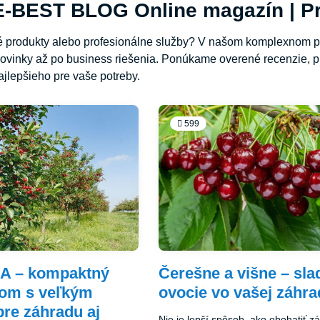
-BEST BLOG Online magazín | Pr
né produkty alebo profesionálne služby? V našom komplexnom p
ovinky až po business riešenia. Ponúkame overené recenzie, pr
jlepšieho pre vaše potreby.
599
A – kompaktný
Čerešne a višne – sla
rom s veľkým
ovocie vo vašej záhra
re záhradu aj
Nie je lepší spôsob, ako obohatiť z