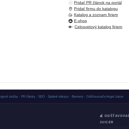
Pridať PR článok na portál
Pridať firmu do katalogu
Katalog a zoznam firiem
E-shop
Celosvetový katalog firiem
ngové služby · PR články · SEO · Spätné odkazy · Bannery · Odšťavovače Angel Juicer
🍏 ODŠŤAVOVA
JUICER