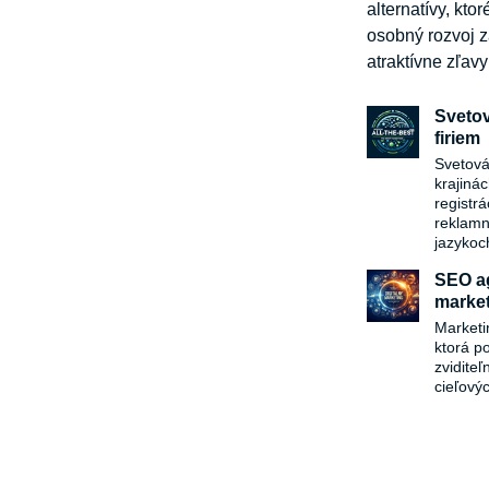
alternatívy, kt
osobný rozvoj z
atraktívne zľav
Svetov
firiem
Svetová
krajiná
registr
reklamn
jazykoc
SEO ag
market
Marketi
ktorá p
zvidite
cieľový