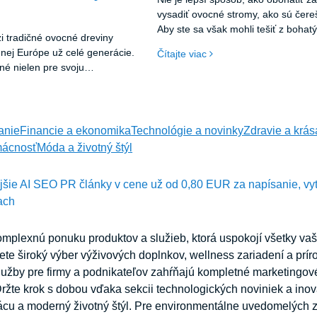
vysadiť ovocné stromy, ako sú čere
Aby ste sa však mohli tešiť z bohat
i tradičné ovocné dreviny
stojí za to dobre zvážiť výber odrôd
nej Európe už celé generácie.
Čítajte viac
prispôsobených miestnym klimatic
né nielen pre svoju
podmienkam. Pre začínajúcich záh
ladkokyslú chuť, ale aj pre
ideálnymi odrodami čerešní, ktoré
ných benefitov. V posledných
a odolné voči chladným zimám, nap
raz väčšej popularite tešia aj
Kordia alebo Regina.
drody vhodné do menších
anie
Financie a ekonomika
Technológie a novinky
Zdravie a krás
a do nádob. Jednou z takýchto
ácnosť
Móda a životný štýl
d je Višňa NANA, ktorá si
ť pestovateľov svojou
ejšie AI SEO PR články v cene už od 0,80 EUR za napísanie, vy
dolnosťou a praktickým
ach
mplexnú ponuku produktov a služieb, ktorá uspokojí všetky vaš
ete široký výber výživových doplnkov, wellness zariadení a prír
lužby pre firmy a podnikateľov zahŕňajú kompletné marketingové
žte krok s dobou vďaka sekcii technologických noviniek a inov
rácu a moderný životný štýl. Pre environmentálne uvedomelých