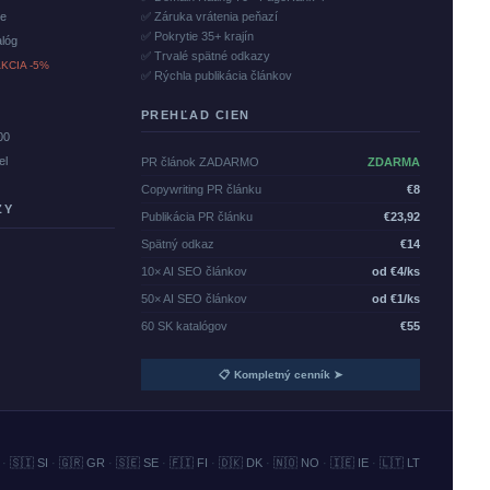
če
✅ Záruka vrátenia peňazí
✅ Pokrytie 35+ krajín
alóg
✅ Trvalé spätné odkazy
KCIA -5%
✅ Rýchla publikácia článkov
PREHĽAD CIEN
00
el
PR článok ZADARMO
ZDARMA
Copywriting PR článku
€8
ZY
Publikácia PR článku
€23,92
Spätný odkaz
€14
10× AI SEO článkov
od €4/ks
50× AI SEO článkov
od €1/ks
60 SK katalógov
€55
📋 Kompletný cenník ➤
·
🇸🇮 SI
·
🇬🇷 GR
·
🇸🇪 SE
·
🇫🇮 FI
·
🇩🇰 DK
·
🇳🇴 NO
·
🇮🇪 IE
·
🇱🇹 LT