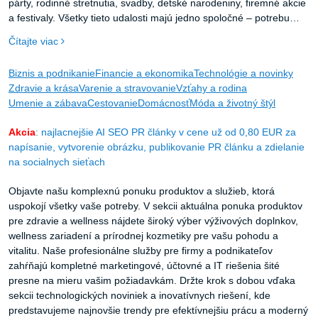
párty, rodinné stretnutia, svadby, detské narodeniny, firemné akcie
a festivaly. Všetky tieto udalosti majú jedno spoločné – potrebu
kvalitného priestoru, ktorý hostí ochráni pred nepriazňou počasia a
Čítajte viac
zároveň vytvorí príjemnú atmosféru.
Biznis a podnikanie
Financie a ekonomika
Technológie a novinky
Zdravie a krása
Varenie a stravovanie
Vzťahy a rodina
Umenie a zábava
Cestovanie
Domácnosť
Móda a životný štýl
Akcia
: najlacnejšie AI SEO PR články v cene už od 0,80 EUR za
napísanie, vytvorenie obrázku, publikovanie PR článku a zdielanie
na socialnych sieťach
Objavte našu komplexnú ponuku produktov a služieb, ktorá
uspokojí všetky vaše potreby. V sekcii aktuálna ponuka produktov
pre zdravie a wellness nájdete široký výber výživových doplnkov,
wellness zariadení a prírodnej kozmetiky pre vašu pohodu a
vitalitu. Naše profesionálne služby pre firmy a podnikateľov
zahŕňajú kompletné marketingové, účtovné a IT riešenia šité
presne na mieru vašim požiadavkám. Držte krok s dobou vďaka
sekcii technologických noviniek a inovatívnych riešení, kde
predstavujeme najnovšie trendy pre efektívnejšiu prácu a moderný