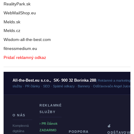
RealityPark.sk
WebMailShop.eu
Melds.sk
Melds.cz
Wisdom-all-the-best.com
fitnessmedium.eu
Pridať reklamný odkaz
All-the-Best.eu s.r.o., SK- 900 32 Borinka 288
| Reklamné a marketingo
služby · PR články · SEO · Spätné odkazy · Bannery · Odšťavovače Angel Juicer
REKLAMNÉ
SLUŽBY
O NÁS
› PR článok
Komplexná
🍏
ZADARMO
digitálna
PODPORA
ODŠŤAVOVA