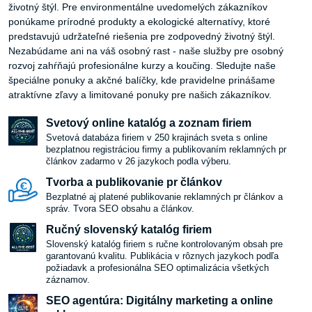
životný štýl. Pre environmentálne uvedomelých zákazníkov
ponúkame prírodné produkty a ekologické alternatívy, ktoré
predstavujú udržateľné riešenia pre zodpovedný životný štýl.
Nezabúdame ani na váš osobný rast - naše služby pre osobný
rozvoj zahŕňajú profesionálne kurzy a koučing. Sledujte naše
špeciálne ponuky a akčné balíčky, kde pravidelne prinášame
atraktívne zľavy a limitované ponuky pre našich zákazníkov.
Svetový online katalóg a zoznam firiem
Svetová databáza firiem v 250 krajinách sveta s online
bezplatnou registráciou firmy a publikovaním reklamných pr
článkov zadarmo v 26 jazykoch podla výberu.
Tvorba a publikovanie pr článkov
Bezplatné aj platené publikovanie reklamných pr článkov a
správ. Tvora SEO obsahu a článkov.
Ručný slovenský katalóg firiem
Slovenský katalóg firiem s ručne kontrolovaným obsah pre
garantovanú kvalitu. Publikácia v rôznych jazykoch podľa
požiadavk a profesionálna SEO optimalizácia všetkých
záznamov.
SEO agentúra: Digitálny marketing a online