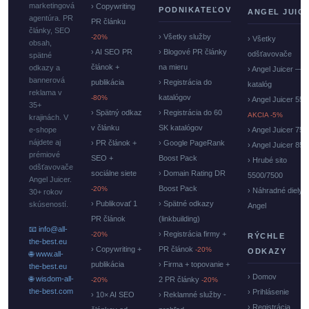
marketingová
› Copywriting
PODNIKATEĽOV
ANGEL JUIC
agentúra. PR
PR článku
články, SEO
› Všetky služby
-20%
› Všetky
obsah,
› AI SEO PR
› Blogové PR články
odšťavovače
spätné
článok +
na mieru
odkazy a
› Angel Juicer —
bannerová
publikácia
› Registrácia do
katalóg
reklama v
katalógov
-80%
› Angel Juicer 550
35+
› Spätný odkaz
› Registrácia do 60
AKCIA -5%
krajinách. V
v článku
SK katalógov
e-shope
› Angel Juicer 750
nájdete aj
› PR článok +
› Google PageRank
› Angel Juicer 85
prémiové
SEO +
Boost Pack
› Hrubé sito
odšťavovače
sociálne siete
› Domain Rating DR
5500/7500
Angel Juicer.
Boost Pack
-20%
› Náhradné diely
30+ rokov
› Publikovať 1
› Spätné odkazy
skúseností.
Angel
PR článok
(linkbuilding)
📧 info@all-
› Registrácia firmy +
-20%
RÝCHLE
the-best.eu
› Copywriting +
PR článok
-20%
ODKAZY
🌐 www.all-
publikácia
› Firma + topovanie +
the-best.eu
› Domov
🌐 wisdom-all-
2 PR články
-20%
-20%
the-best.com
› Prihlásenie
› 10× AI SEO
› Reklamné služby -
› Registrácia