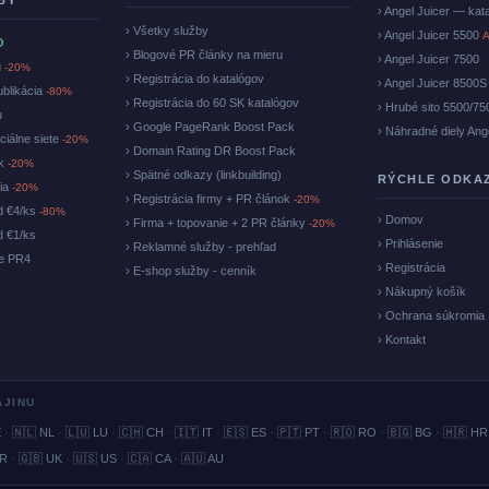
BY
› Angel Juicer — kat
› Všetky služby
› Angel Juicer 5500
A
O
› Blogové PR články na mieru
› Angel Juicer 7500
u
-20%
› Registrácia do katalógov
› Angel Juicer 8500S
ublikácia
-80%
› Registrácia do 60 SK katalógov
› Hrubé sito 5500/75
u
› Google PageRank Boost Pack
› Náhradné diely Ang
ciálne siete
-20%
› Domain Rating DR Boost Pack
ok
-20%
› Spätné odkazy (linkbuilding)
RÝCHLE ODKA
cia
-20%
› Registrácia firmy + PR článok
-20%
d €4/ks
-80%
› Domov
› Firma + topovanie + 2 PR články
-20%
d €1/ks
› Prihlásenie
› Reklamné služby - prehľad
ke PR4
› Registrácia
› E-shop služby - cenník
› Nákupný košík
› Ochrana súkromia
› Kontakt
AJINU
E
·
🇳🇱 NL
·
🇱🇺 LU
·
🇨🇭 CH
·
🇮🇹 IT
·
🇪🇸 ES
·
🇵🇹 PT
·
🇷🇴 RO
·
🇧🇬 BG
·
🇭🇷 HR
BR
·
🇬🇧 UK
·
🇺🇸 US
·
🇨🇦 CA
·
🇦🇺 AU