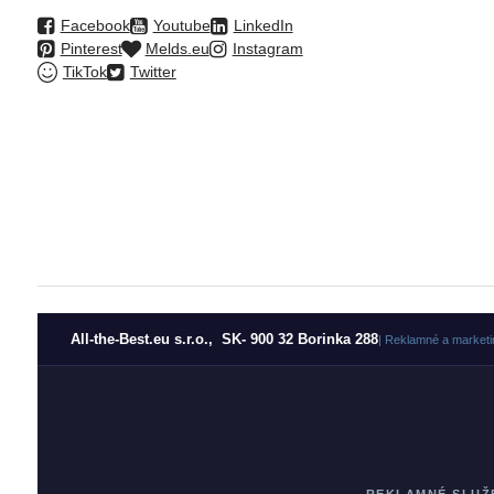
Facebook
Youtube
LinkedIn
Pinterest
Melds.eu
Instagram
TikTok
Twitter
All-the-Best.eu s.r.o., SK- 900 32 Borinka 288
| Reklamné a marketi