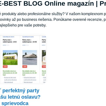
-BEST BLOG Online magazín | Pr
né produkty alebo profesionálne služby? V našom komplexnom p
ovinky až po business riešenia. Ponúkame overené recenzie, pr
jlepšieho pre vaše potreby.
 perfektný party
ašu letnú oslavu?
 sprievodca