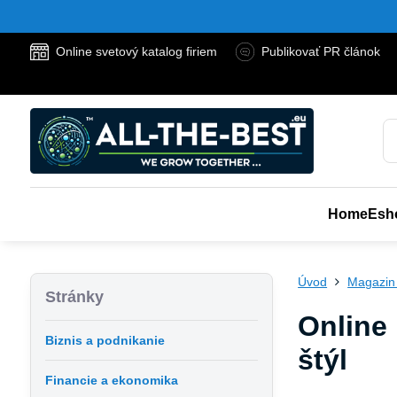
Online svetový katalog firiem
Publikovať PR článok
Home
Esh
Úvod
Magazin
Stránky
Online 
Biznis a podnikanie
štýl
Financie a ekonomika