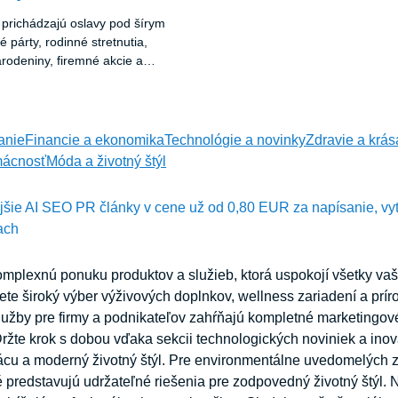
m prichádzajú oslavy pod šírym
párty, rodinné stretnutia,
rodeniny, firemné akcie a
tieto udalosti majú jedno
u kvalitného priestoru, ktorý
d nepriazňou počasia a
ríjemnú atmosféru.
anie
Financie a ekonomika
Technológie a novinky
Zdravie a krás
ácnosť
Móda a životný štýl
ejšie AI SEO PR články v cene už od 0,80 EUR za napísanie, vy
ach
mplexnú ponuku produktov a služieb, ktorá uspokojí všetky vaš
ete široký výber výživových doplnkov, wellness zariadení a prír
lužby pre firmy a podnikateľov zahŕňajú kompletné marketingové
žte krok s dobou vďaka sekcii technologických noviniek a inov
rácu a moderný životný štýl. Pre environmentálne uvedomelých
oré predstavujú udržateľné riešenia pre zodpovedný životný štýl