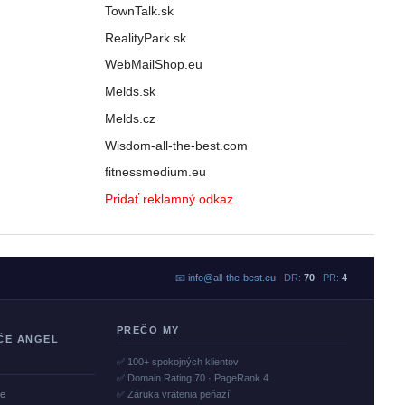
TownTalk.sk
RealityPark.sk
WebMailShop.eu
Melds.sk
Melds.cz
Wisdom-all-the-best.com
fitnessmedium.eu
Pridať reklamný odkaz
📧
info@all-the-best.eu
DR:
70
PR:
4
PREČO MY
ČE ANGEL
✅ 100+ spokojných klientov
✅ Domain Rating 70 · PageRank 4
če
✅ Záruka vrátenia peňazí