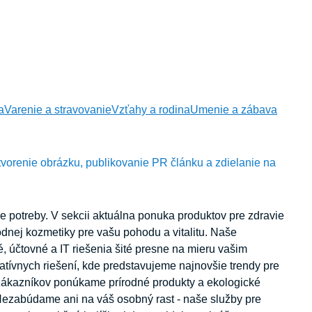
a
Varenie a stravovanie
Vzťahy a rodina
Umenie a zábava
tvorenie obrázku, publikovanie PR článku a zdielanie na
e potreby. V sekcii aktuálna ponuka produktov pre zdravie
odnej kozmetiky pre vašu pohodu a vitalitu. Naše
, účtovné a IT riešenia šité presne na mieru vašim
atívnych riešení, kde predstavujeme najnovšie trendy pre
 zákazníkov ponúkame prírodné produkty a ekologické
. Nezabúdame ani na váš osobný rast - naše služby pre