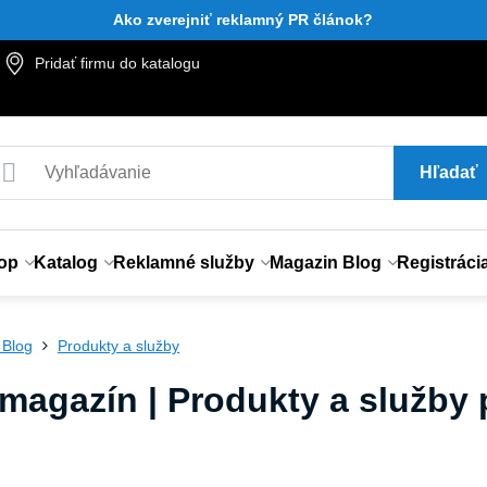
Ako zverejniť reklamný PR článok?
Pridať firmu do katalogu
Hľadať
op
Katalog
Reklamné služby
Magazin Blog
Registráci
 Blog
Produkty a služby
magazín | Produkty a služby p