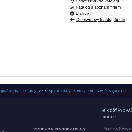
Pridať firmu do katalogu
Katalog a zoznam firiem
E-shop
Celosvetový katalog firiem
ngové služby · PR články · SEO · Spätné odkazy · Bannery · Odšťavovače Angel Juicer
🍏 ODŠŤAVOVA
JUICER
› Všetky odšťavova
PODPORA PODNIKATEĽOV