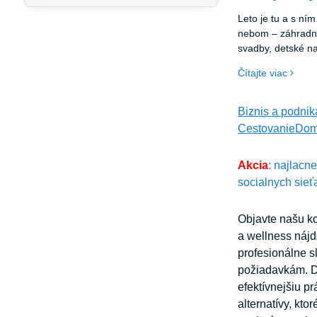
Leto je tu a s ní
nebom – záhradné 
svadby, detské na
festivaly. Všetky 
Čítajte viac
spoločné – potreb
hostí ochráni pre
zároveň vytvorí p
Biznis a podnik
Cestovanie
Dom
Akcia
: najlacn
socialnych sieť
Objavte našu ko
a wellness nájd
profesionálne s
požiadavkám. Dr
efektívnejšiu p
alternatívy, kt