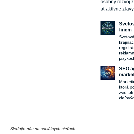
osobný rozvoj z
atraktívne zľav
Svetov
firiem
Svetová
krajiná
registr
reklamn
jazykoc
SEO ag
market
Marketi
ktorá p
zvidite
cieľový
Sledujte nás na sociálnych sieťach: