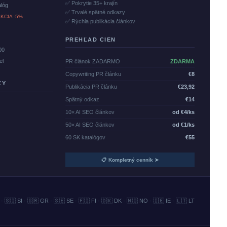
✅ Pokrytie 35+ krajín
alóg
✅ Trvalé spätné odkazy
KCIA -5%
✅ Rýchla publikácia článkov
PREHĽAD CIEN
00
el
PR článok ZADARMO
ZDARMA
Copywriting PR článku
€8
ZY
Publikácia PR článku
€23,92
Spätný odkaz
€14
10× AI SEO článkov
od €4/ks
50× AI SEO článkov
od €1/ks
60 SK katalógov
€55
📋 Kompletný cenník ➤
·
🇸🇮 SI
·
🇬🇷 GR
·
🇸🇪 SE
·
🇫🇮 FI
·
🇩🇰 DK
·
🇳🇴 NO
·
🇮🇪 IE
·
🇱🇹 LT