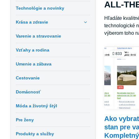
ALL-THE
Technológie a novinky
Hľadáte kvalit
Krása a zdravie
technologické n
výberom toho na
Varenie a stravovanie
Vzťahy a rodina
833
Umenie a zábava
Cestovanie
Domácnosť
Móda a životný štýl
Ako vybrať
Pre ženy
stan pre v
Produkty a služby
Kompletný