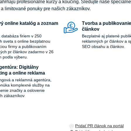
ahŕňajú profesionálne kurzy a koučing. Sledujte naše špeciáln
y a limitované ponuky pre našich zákazníkov.
ý online katalóg a zoznam
Tvorba a publikovanie
článkov
 databáza firiem v 250
Bezplatné aj platené publi
ch sveta s online bezplatnou
reklamných pr článkov a s
áciou firmy a publikovaním
SEO obsahu a článkov.
ých pr článkov zadarmo v 26
h podla výberu.
entúra: Digitálny
ing a online reklama
ngová a reklamná agentúra,
onúka komplexné služby na
ľnenie značky a oslovenie
ch zákazníkov
Pridať PR článok na portál