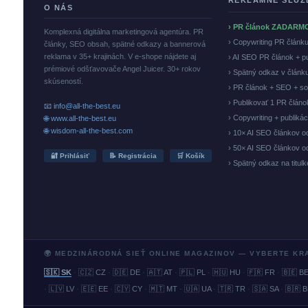
REKLAMNÉ SLUŽ
O NÁS
› PR článok ZADARM
Komplexná digitálna marketingová agentúra. PR
› Copywriting PR článk
články, SEO obsah, spätné odkazy a bannerová
reklama v 35+ krajinách. V e-shope nájdete aj
› AI SEO PR článok + p
prémiové odšťavovače Angel Juicer. 30+ rokov
› Spätný odkaz v článk
skúseností.
› PR článok + SEO + so
› Publikovať 1 PR člán
📧 info@all-the-best.eu
› Copywriting + publiká
🌐 www.all-the-best.eu
🌐 wisdom-all-the-best.com
› 10× AI SEO článkov o
› 50× AI SEO článkov o
🔐 Prihlásiť
📝 Registrácia
🛒 Košík
› Spätný odkaz na titul
🌍 MEDZINÁRODNÁ SIEŤ ONLINE MAGAZINOV — VYBERTE KR
🇸🇰 SK
·
🇨🇿 CZ
·
🇩🇪 DE
·
🇦🇹 AT
·
🇵🇱 PL
·
🇭🇺 HU
·
🇫🇷 FR
·
🇧🇪 B
·
🇱🇻 LV
·
🇪🇪 EE
·
🇨🇾 CY
·
🇲🇹 MT
·
🇺🇦 UA
·
🇹🇷 TR
·
🇸🇦 SA
·
🇧🇷 