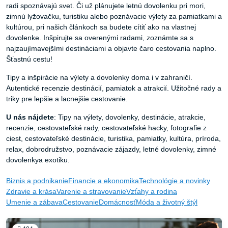
radi spoznávajú svet. Či už plánujete letnú dovolenku pri mori,
zimnú lyžovačku, turistiku alebo poznávacie výlety za pamiatkami a
kultúrou, pri našich článkoch sa budete cítiť ako na vlastnej
dovolenke. Inšpirujte sa overenými radami, zoznámte sa s
najzaujímavejšími destináciami a objavte čaro cestovania naplno.
Šťastnú cestu!
Tipy a inšpirácie na výlety a dovolenky doma i v zahraničí.
Autentické recenzie destinácií, pamiatok a atrakcií. Užitočné rady a
triky pre lepšie a lacnejšie cestovanie.
U nás nájdete
:
Tipy na výlety, dovolenky, destinácie, atrakcie,
recenzie, cestovateľské rady, cestovateľské hacky, fotografie z
ciest, cestovateľské destinácie, turistika, pamiatky, kultúra, príroda,
relax, dobrodružstvo, poznávacie zájazdy, letné dovolenky, zimné
dovolenkya exotiku.
Biznis a podnikanie
Financie a ekonomika
Technológie a novinky
Zdravie a krása
Varenie a stravovanie
Vzťahy a rodina
Umenie a zábava
Cestovanie
Domácnosť
Móda a životný štýl