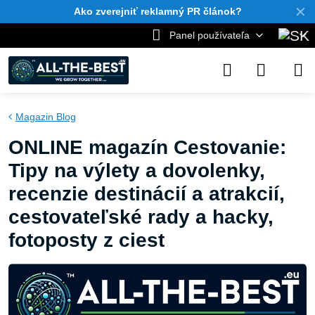
✕
Ako zverejniť reklamný PR článok?
Panel používateľa
Magazin Blog
ONLINE magazín Cestovanie:
Tipy na výlety a dovolenky,
recenzie destinácií a atrakcií,
cestovateľské rady a hacky,
fotoposty z ciest