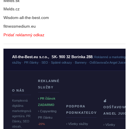
Melds.sk
Melds.cz
Wisdom-all-the-best.com
fitnessmedium.eu
Pridať reklamný odkaz
All-the-Best.eu s.r.o., SK- 900 32 Borinka 288
| Reklamné a marketingo
služby · PR články · SEO · Spätné odkazy · Bannery · Odšťavovače Angel Juicer
REKLAMNÉ
SLUŽBY
O NÁS
› PR článok
Komplexná
🍏
ZADARMO
digitálna
PODPORA
ODŠŤAVOVA
marketingová
› Copywriting
PODNIKATEĽOV
ANGEL JUIC
agentúra. PR
PR článku
články, SEO
› Všetky služby
-20%
› Všetky
obsah,