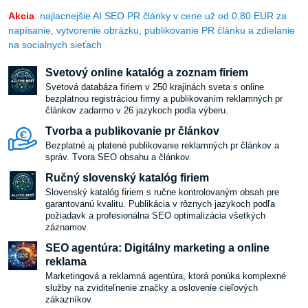
Akcia
: najlacnejšie AI SEO PR články v cene už od 0,80 EUR za
napísanie, vytvorenie obrázku, publikovanie PR článku a zdielanie
na socialnych sieťach
Svetový online katalóg a zoznam firiem
Svetová databáza firiem v 250 krajinách sveta s online
bezplatnou registráciou firmy a publikovaním reklamných pr
článkov zadarmo v 26 jazykoch podla výberu.
Tvorba a publikovanie pr článkov
Bezplatné aj platené publikovanie reklamných pr článkov a
správ. Tvora SEO obsahu a článkov.
Ručný slovenský katalóg firiem
Slovenský katalóg firiem s ručne kontrolovaným obsah pre
garantovanú kvalitu. Publikácia v rôznych jazykoch podľa
požiadavk a profesionálna SEO optimalizácia všetkých
záznamov.
SEO agentúra: Digitálny marketing a online
reklama
Marketingová a reklamná agentúra, ktorá ponúka komplexné
služby na zviditeľnenie značky a oslovenie cieľových
zákazníkov