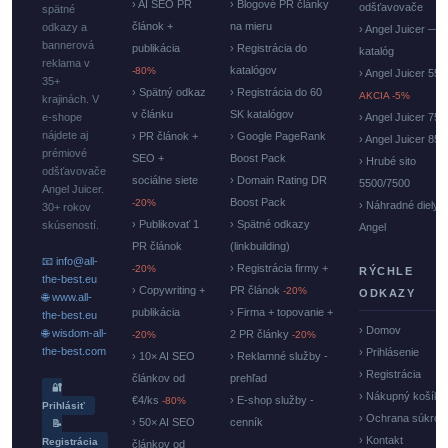
› AI SEO PR
› Blogové PR články
odšťavovače
spätné
článok +
na mieru
odkazy a
› Angel Juicer —
bannerová
publikácia
› Registrácia do
katalóg
reklama v
katalógov
-80%
› Angel Juicer 550
35+
› Spätný odkaz
› Registrácia do 60
AKCIA -5%
krajinách. V
v článku
SK katalógov
e-shope
› Angel Juicer 750
nájdete aj
› PR článok +
› Google PageRank
› Angel Juicer 85
prémiové
SEO +
Boost Pack
› Hrubé sito
odšťavovače
sociálne siete
› Domain Rating DR
5500/7500
Angel Juicer.
Boost Pack
-20%
› Náhradné diely
30+ rokov
› Publikovať 1
› Spätné odkazy
skúseností.
Angel
PR článok
(linkbuilding)
📧 info@all-
› Registrácia firmy +
-20%
RÝCHLE
the-best.eu
› Copywriting +
PR článok
-20%
ODKAZY
🌐 www.all-
publikácia
› Firma + topovanie +
the-best.eu
› Domov
🌐 wisdom-all-
2 PR články
-20%
-20%
the-best.com
› Prihlásenie
› 10× AI SEO
› Reklamné služby -
› Registrácia
článkov od
prehľad
🔐
› Nákupný košík
€4/ks
› E-shop služby -
-80%
Prihlásiť
› Ochrana súkrom
› 50× AI SEO
cenník
📝
› Kontakt
Registrácia
článkov od