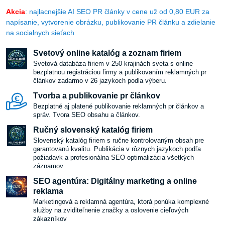
Akcia
: najlacnejšie AI SEO PR články v cene už od 0,80 EUR za
napísanie, vytvorenie obrázku, publikovanie PR článku a zdielanie
na socialnych sieťach
Svetový online katalóg a zoznam firiem
Svetová databáza firiem v 250 krajinách sveta s online
bezplatnou registráciou firmy a publikovaním reklamných pr
článkov zadarmo v 26 jazykoch podla výberu.
Tvorba a publikovanie pr článkov
Bezplatné aj platené publikovanie reklamných pr článkov a
správ. Tvora SEO obsahu a článkov.
Ručný slovenský katalóg firiem
Slovenský katalóg firiem s ručne kontrolovaným obsah pre
garantovanú kvalitu. Publikácia v rôznych jazykoch podľa
požiadavk a profesionálna SEO optimalizácia všetkých
záznamov.
SEO agentúra: Digitálny marketing a online
reklama
Marketingová a reklamná agentúra, ktorá ponúka komplexné
služby na zviditeľnenie značky a oslovenie cieľových
zákazníkov