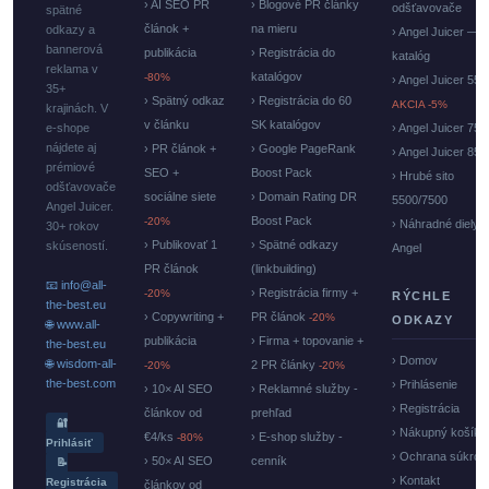
› AI SEO PR
› Blogové PR články
odšťavovače
spätné
článok +
na mieru
odkazy a
› Angel Juicer —
bannerová
publikácia
› Registrácia do
katalóg
reklama v
katalógov
-80%
› Angel Juicer 550
35+
› Spätný odkaz
› Registrácia do 60
AKCIA -5%
krajinách. V
v článku
SK katalógov
e-shope
› Angel Juicer 750
nájdete aj
› PR článok +
› Google PageRank
› Angel Juicer 85
prémiové
SEO +
Boost Pack
› Hrubé sito
odšťavovače
sociálne siete
› Domain Rating DR
5500/7500
Angel Juicer.
Boost Pack
-20%
› Náhradné diely
30+ rokov
› Publikovať 1
› Spätné odkazy
skúseností.
Angel
PR článok
(linkbuilding)
📧 info@all-
› Registrácia firmy +
-20%
RÝCHLE
the-best.eu
› Copywriting +
PR článok
-20%
ODKAZY
🌐 www.all-
publikácia
› Firma + topovanie +
the-best.eu
› Domov
🌐 wisdom-all-
2 PR články
-20%
-20%
the-best.com
› Prihlásenie
› 10× AI SEO
› Reklamné služby -
› Registrácia
článkov od
prehľad
🔐
› Nákupný košík
€4/ks
› E-shop služby -
-80%
Prihlásiť
› Ochrana súkrom
› 50× AI SEO
cenník
📝
› Kontakt
Registrácia
článkov od