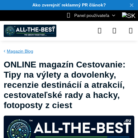
✕
Ako zverejniť reklamný PR článok?
Panel používateľa
Magazin Blog
ONLINE magazín Cestovanie:
Tipy na výlety a dovolenky,
recenzie destinácií a atrakcií,
cestovateľské rady a hacky,
fotoposty z ciest