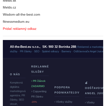
Melds.sk
Melds.cz
Wisdom-all-the-best.com
fitnessmedium.eu
Pridať reklamný odkaz
All-the-Best.eu s.r.o., SK- 900 32 Borinka 288
| Reklamné a marketingo
služby · PR články · SEO · Spätné odkazy · Bannery · Odšťavovače Angel Juicer
REKLAMNÉ
SLUŽBY
O NÁS
› PR článok
Komplexná
🍏
ZADARMO
digitálna
PODPORA
ODŠŤAVOVA
marketingová
› Copywriting
PODNIKATEĽOV
ANGEL JUIC
agentúra. PR
PR článku
články, SEO
› Všetky služby
-20%
› Všetky
obsah,