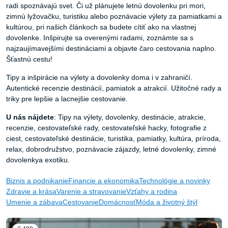
radi spoznávajú svet. Či už plánujete letnú dovolenku pri mori,
zimnú lyžovačku, turistiku alebo poznávacie výlety za pamiatkami a
kultúrou, pri našich článkoch sa budete cítiť ako na vlastnej
dovolenke. Inšpirujte sa overenými radami, zoznámte sa s
najzaujímavejšími destináciami a objavte čaro cestovania naplno.
Šťastnú cestu!
Tipy a inšpirácie na výlety a dovolenky doma i v zahraničí.
Autentické recenzie destinácií, pamiatok a atrakcií. Užitočné rady a
triky pre lepšie a lacnejšie cestovanie.
U nás nájdete
:
Tipy na výlety, dovolenky, destinácie, atrakcie,
recenzie, cestovateľské rady, cestovateľské hacky, fotografie z
ciest, cestovateľské destinácie, turistika, pamiatky, kultúra, príroda,
relax, dobrodružstvo, poznávacie zájazdy, letné dovolenky, zimné
dovolenkya exotiku.
Biznis a podnikanie
Financie a ekonomika
Technológie a novinky
Zdravie a krása
Varenie a stravovanie
Vzťahy a rodina
Umenie a zábava
Cestovanie
Domácnosť
Móda a životný štýl