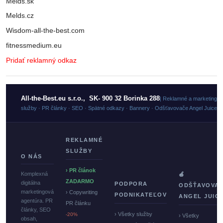
Melds.sk
Melds.cz
Wisdom-all-the-best.com
fitnessmedium.eu
Pridať reklamný odkaz
All-the-Best.eu s.r.o., SK- 900 32 Borinka 288
| Reklamné a marketingo
služby · PR články · SEO · Spätné odkazy · Bannery · Odšťavovače Angel Juicer
REKLAMNÉ
SLUŽBY
O NÁS
› PR článok
Komplexná
🍏
ZADARMO
digitálna
PODPORA
ODŠŤAVOVA
marketingová
› Copywriting
PODNIKATEĽOV
ANGEL JUIC
agentúra. PR
PR článku
články, SEO
› Všetky služby
-20%
› Všetky
obsah,