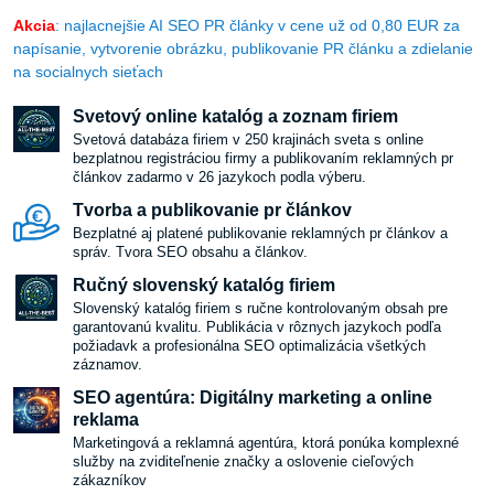
Akcia
: najlacnejšie AI SEO PR články v cene už od 0,80 EUR za
napísanie, vytvorenie obrázku, publikovanie PR článku a zdielanie
na socialnych sieťach
Svetový online katalóg a zoznam firiem
Svetová databáza firiem v 250 krajinách sveta s online
bezplatnou registráciou firmy a publikovaním reklamných pr
článkov zadarmo v 26 jazykoch podla výberu.
Tvorba a publikovanie pr článkov
Bezplatné aj platené publikovanie reklamných pr článkov a
správ. Tvora SEO obsahu a článkov.
Ručný slovenský katalóg firiem
Slovenský katalóg firiem s ručne kontrolovaným obsah pre
garantovanú kvalitu. Publikácia v rôznych jazykoch podľa
požiadavk a profesionálna SEO optimalizácia všetkých
záznamov.
SEO agentúra: Digitálny marketing a online
reklama
Marketingová a reklamná agentúra, ktorá ponúka komplexné
služby na zviditeľnenie značky a oslovenie cieľových
zákazníkov