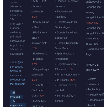
› AI SEO PR
› Blogové PR články
odšťavovače
spätné
článok +
na mieru
odkazy a
› Angel Juicer —
bannerová
publikácia
› Registrácia do
katalóg
reklama v
katalógov
-80%
› Angel Juicer 550
35+
› Spätný odkaz
› Registrácia do 60
AKCIA -5%
krajinách. V
v článku
SK katalógov
e-shope
› Angel Juicer 750
nájdete aj
› PR článok +
› Google PageRank
› Angel Juicer 85
prémiové
SEO +
Boost Pack
› Hrubé sito
odšťavovače
sociálne siete
› Domain Rating DR
5500/7500
Angel Juicer.
Boost Pack
-20%
› Náhradné diely
30+ rokov
› Publikovať 1
› Spätné odkazy
skúseností.
Angel
PR článok
(linkbuilding)
📧 info@all-
› Registrácia firmy +
-20%
RÝCHLE
the-best.eu
› Copywriting +
PR článok
-20%
ODKAZY
🌐 www.all-
publikácia
› Firma + topovanie +
the-best.eu
› Domov
🌐 wisdom-all-
2 PR články
-20%
-20%
the-best.com
› Prihlásenie
› 10× AI SEO
› Reklamné služby -
› Registrácia
článkov od
prehľad
🔐
› Nákupný košík
€4/ks
› E-shop služby -
-80%
Prihlásiť
› Ochrana súkrom
› 50× AI SEO
cenník
📝
› Kontakt
Registrácia
článkov od