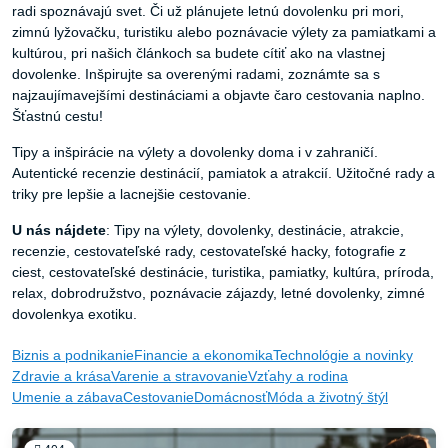
radi spoznávajú svet. Či už plánujete letnú dovolenku pri mori,
zimnú lyžovačku, turistiku alebo poznávacie výlety za pamiatkami a
kultúrou, pri našich článkoch sa budete cítiť ako na vlastnej
dovolenke. Inšpirujte sa overenými radami, zoznámte sa s
najzaujímavejšími destináciami a objavte čaro cestovania naplno.
Šťastnú cestu!
Tipy a inšpirácie na výlety a dovolenky doma i v zahraničí.
Autentické recenzie destinácií, pamiatok a atrakcií. Užitočné rady a
triky pre lepšie a lacnejšie cestovanie.
U nás nájdete
:
Tipy na výlety, dovolenky, destinácie, atrakcie,
recenzie, cestovateľské rady, cestovateľské hacky, fotografie z
ciest, cestovateľské destinácie, turistika, pamiatky, kultúra, príroda,
relax, dobrodružstvo, poznávacie zájazdy, letné dovolenky, zimné
dovolenkya exotiku.
Biznis a podnikanie
Financie a ekonomika
Technológie a novinky
Zdravie a krása
Varenie a stravovanie
Vzťahy a rodina
Umenie a zábava
Cestovanie
Domácnosť
Móda a životný štýl