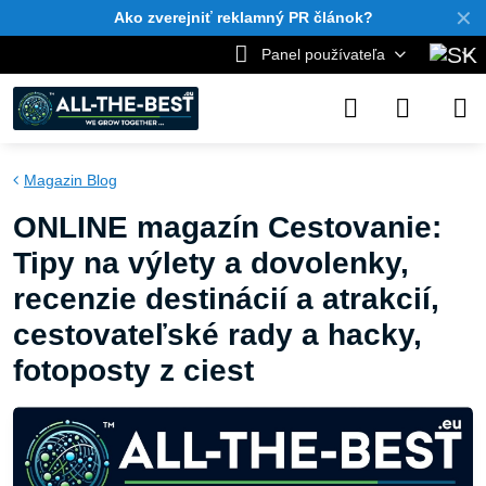
✕
Ako zverejniť reklamný PR článok?
Panel používateľa
Magazin Blog
ONLINE magazín Cestovanie:
Tipy na výlety a dovolenky,
recenzie destinácií a atrakcií,
cestovateľské rady a hacky,
fotoposty z ciest