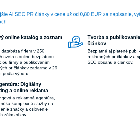
ejšie AI SEO PR články v cene už od 0,80 EUR za napísanie, vy
ach
ý online katalóg a zoznam
Tvorba a publikovanie
článkov
 databáza firiem v 250
Bezplatné aj platené publi
ch sveta s online bezplatnou
reklamných pr článkov a s
áciou firmy a publikovaním
SEO obsahu a článkov.
ých pr článkov zadarmo v 26
h podla výberu.
entúra: Digitálny
ing a online reklama
ngová a reklamná agentúra,
onúka komplexné služby na
ľnenie značky a oslovenie
ch zákazníkov