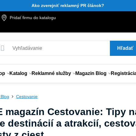
Ako zverejniť reklamný PR článok?
Pridať firmu do katalogu
Hľadať
op
Katalog
Reklamné služby
Magazin Blog
Registráci
 Blog
Cestovanie
 magazín Cestovanie: Tipy na
e destinácií a atrakcií, cesto
ty z ciest