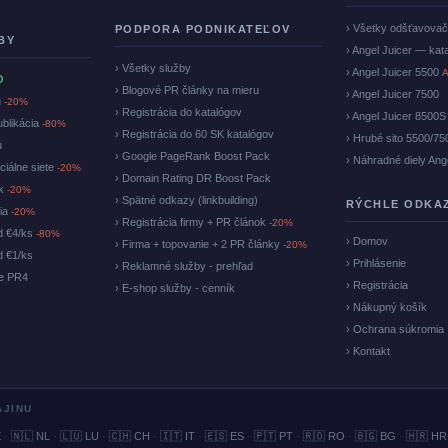
› Všetky odšťavova
PODPORA PODNIKATEĽOV
BY
› Angel Juicer — kat
› Všetky služby
› Angel Juicer 5500
A
O
› Blogové PR články na mieru
› Angel Juicer 7500
u
-20%
› Registrácia do katalógov
› Angel Juicer 8500S
ublikácia
-80%
› Registrácia do 60 SK katalógov
› Hrubé sito 5500/75
u
› Google PageRank Boost Pack
› Náhradné diely Ang
ciálne siete
-20%
› Domain Rating DR Boost Pack
ok
-20%
› Spätné odkazy (linkbuilding)
RÝCHLE ODKA
cia
-20%
› Registrácia firmy + PR článok
-20%
d €4/ks
-80%
› Domov
› Firma + topovanie + 2 PR články
-20%
d €1/ks
› Prihlásenie
› Reklamné služby - prehľad
ke PR4
› Registrácia
› E-shop služby - cenník
› Nákupný košík
› Ochrana súkromia
› Kontakt
AJINU
E
·
🇳🇱 NL
·
🇱🇺 LU
·
🇨🇭 CH
·
🇮🇹 IT
·
🇪🇸 ES
·
🇵🇹 PT
·
🇷🇴 RO
·
🇧🇬 BG
·
🇭🇷 HR