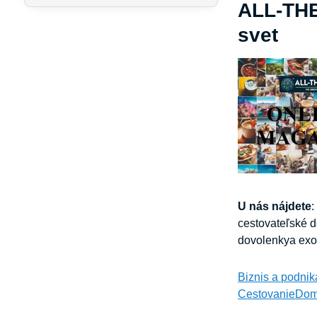
ALL-THE
svet
U nás nájdete
:
cestovateľské de
dovolenkya exot
Biznis a podnik
Cestovanie
Dom