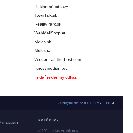
Reklamné odkazy:
TownTalk.sk
RealityPark.sk
WebMailShop.eu
Melds.sk
Melds.cz
Wisdom-all-the-best.com
fitnessmedium.eu
Pridať reklamný odkaz
📧
info@all-the-best.eu
DR:
70
PR:
4
PREČO MY
ČE ANGEL
✅ 100+ spokojných klientov