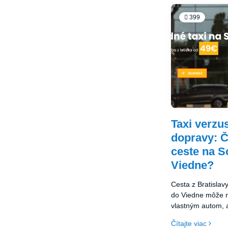
399
Taxi verzu
dopravy: Čo
ceste na S
Viedne?
Cesta z Bratislav
do Viedne môže m
vlastným autom, 
využiť taxi. Každ
Čítajte viac
nevýhody. Pozrim