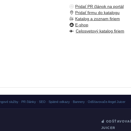
Pridať PR článok na portál
Pridať firmu do katalogu
Katalog a zoznam firiem
E-shop
Celosvetový katalog firiem
ngové služby · PR články · SEO · Spätné odkazy · Bannery · Odšťavovače Angel Juicer
🍏 ODŠŤAVOVA
JUICER