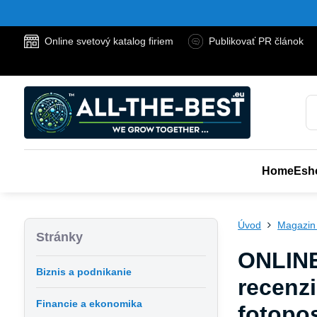
Online svetový katalog firiem
Publikovať PR článok
Home
Esh
Úvod
Magazin
Stránky
ONLINE
Biznis a podnikanie
recenzi
Financie a ekonomika
fotopos