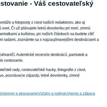
tovanie - Váš cestovateľský
ortáže a fotoposty z ciest našich redaktorov, ako aj
jú svet. Či už plánujete letnú dovolenku pri mori, zimnú
amiatkami a kultúrou, pri našich článkoch sa budete cítiť
ými radami, zoznámte sa s najzaujímavejšími destináciami a
zahraničí. Autentické recenzie destinácií, pamiatok a
šie cestovanie.
ateľské rady, cestovateľské hacky, fotografie z ciest,
žstvo, poznávacie zájazdy, letné dovolenky, zimné
a
Varenie a stravovanie
Vzťahy a rodina
Umenie a zábava