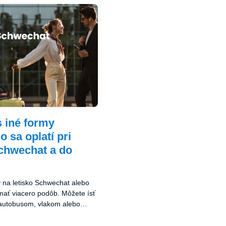
s iné formy
 sa oplatí pri
chwechat a do
y na letisko Schwechat alebo
ať viacero podôb. Môžete ísť
autobusom, vlakom alebo
á možnosť má svoje výhody aj
e sa na porovnanie.