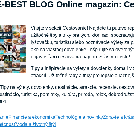
-BEST BLOG Online magazín: Ces
Vitajte v sekcii Cestovanie! Nájdete tu pútavé rep
užitočné tipy a triky pre tých, ktorí radi spoznáva
lyžovačku, turistiku alebo poznávacie výlety za p
ako na vlastnej dovolenke. Inšpirujte sa overen
objavte čaro cestovania naplno. Šťastnú cestu!
Tipy a inšpirácie na výlety a dovolenky doma i v 
atrakcií. Užitočné rady a triky pre lepšie a lacnej
Tipy na výlety, dovolenky, destinácie, atrakcie, recenzie, cestov
stinácie, turistika, pamiatky, kultúra, príroda, relax, dobrodru
iku.
anie
Financie a ekonomika
Technológie a novinky
Zdravie a krás
ácnosť
Móda a životný štýl