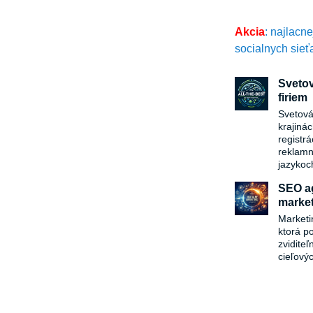
Akcia
: najlacn
socialnych sieť
Svetov
firiem
Svetová
krajiná
registr
reklamn
jazykoc
SEO ag
market
Marketi
ktorá p
zvidite
cieľový