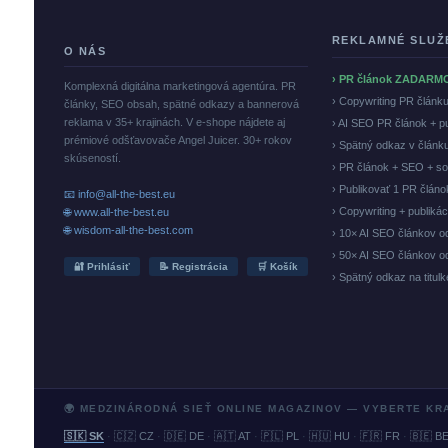
REKLAMNÉ SLUŽ
O NÁS
› PR článok ZADARM
Komplexná digitálna marketingová agentúra. PR
› Copywriting PR článk
články, SEO obsah, spätné odkazy a bannerová
reklama v 35+ krajinách. V e-shope nájdete aj
› AI SEO PR článok + p
prémiové odšťavovače Angel Juicer. 30+ rokov
› Spätný odkaz v článk
skúseností.
› PR článok + SEO + so
› Publikovať 1 PR člán
📧 info@all-the-best.eu
› Copywriting + publiká
🌐 www.all-the-best.eu
🌐 wisdom-all-the-best.com
› 10× AI SEO článkov o
› 50× AI SEO článkov o
🔐 Prihlásiť
📝 Registrácia
🛒 Košík
› Spätný odkaz na titul
🌍 MEDZINÁRODNÁ SIEŤ ONLINE MAGAZINOV — VYBERTE KR
🇸🇰 SK
·
🇨🇿 CZ
·
🇩🇪 DE
·
🇦🇹 AT
·
🇵🇱 PL
·
🇭🇺 HU
·
🇫🇷 FR
·
🇧🇪 B