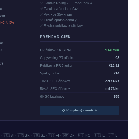
✅ Domain Rating 70 · PageRank 4
če
✅ Záruka vrátenia peňazí
✅ Pokrytie 35+ krajín
alóg
✅ Trvalé spätné odkazy
KCIA -5%
✅ Rýchla publikácia článkov
PREHĽAD CIEN
00
el
PR článok ZADARMO
ZDARMA
Copywriting PR článku
€8
ZY
Publikácia PR článku
€23,92
Spätný odkaz
€14
10× AI SEO článkov
od €4/ks
50× AI SEO článkov
od €1/ks
60 SK katalógov
€55
📋 Kompletný cenník ➤
·
🇸🇮 SI
·
🇬🇷 GR
·
🇸🇪 SE
·
🇫🇮 FI
·
🇩🇰 DK
·
🇳🇴 NO
·
🇮🇪 IE
·
🇱🇹 LT