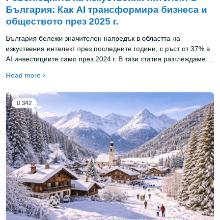
България: Как AI трансформира бизнеса и
обществото през 2025 г.
България бележи значителен напредък в областта на
изкуствения интелект през последните години, с ръст от 37% в
AI инвестициите само през 2024 г. В тази статия разглеждаме
как българските компании и институции прилагат AI
Read more
технологии, представяме най-обещаващите местни стартъпи в
сектора и анализираме предизвикателствата, пред които е
изправена страната в усвояването на пълния потенциал на
342
изкуствения интелект.