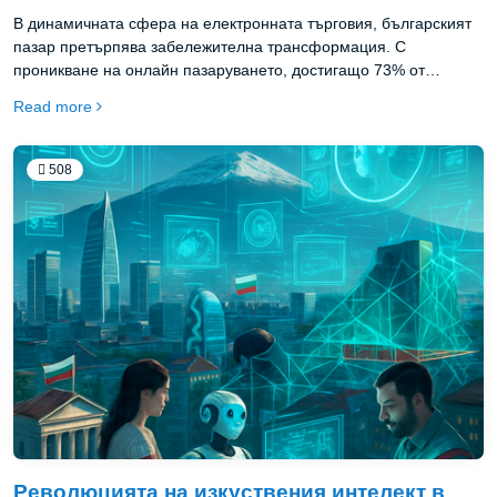
В динамичната сфера на електронната търговия, българският
пазар претърпява забележителна трансформация. С
проникване на онлайн пазаруването, достигащо 73% от
активното население през 2025 г., и годишен ръст от 22%,
Read more
електронната търговия в България се превръща в движеща
сила на икономиката. Нека разгледаме десетте ключови
тенденции, които формират бъдещето на онлайн пазаруването
508
в страната.
Революцията на изкуствения интелект в