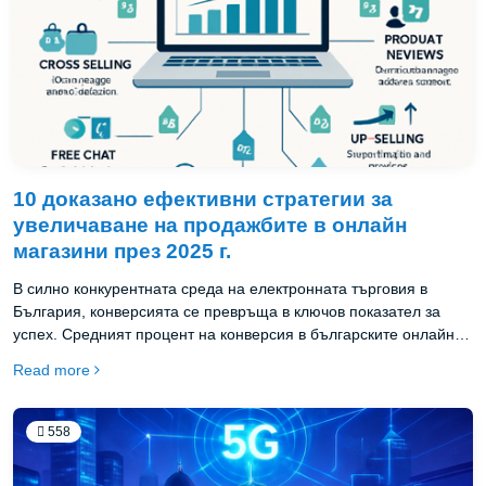
10 доказано ефективни стратегии за
увеличаване на продажбите в онлайн
магазини през 2025 г.
В силно конкурентната среда на електронната търговия в
България, конверсията се превръща в ключов показател за
успех. Средният процент на конверсия в българските онлайн
магазини през 2025 г. е около 2.8%, но водещите компании
Read more
постигат резултати от 5-7% и дори повече. Как успяват? В тази
статия ще разгледаме 10 доказани стратегии за оптимизация
на конверсията (CRO), които са особено ефективни в
558
български контекст.