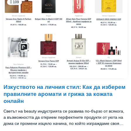
статия разглеждаме текущото състояние на 5G в България,
109
анализираме иновативните приложения в различни сектори и
обсъждаме бъдещите перспективи пред тази революционна
технология.
Изкуството на личния стил: Как да изберем
правилните аромати и грижа за кожата
онлайн
Светът на beauty индустрията се развива по-бързо от всякога,
а възможността да открием перфектните продукти от уюта на
дома си промени изцяло начина, по който изграждаме своя
личен стил. Днес онлайн пазаруването не е просто бързо