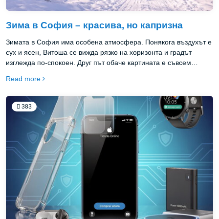
Зима в София – красива, но капризна
Зимата в София има особена атмосфера. Понякога въздухът е
сух и ясен, Витоша се вижда рязко на хоризонта и градът
изглежда по-спокоен. Друг път обаче картината е съвсем
различна: ниски температури, мъгли, влажност и усещане за
Read more
студ, което влиза „в костите“, дори когато термометърът не
показва крайности. Добавете към това и типичните зимни
изненади – заледени участъци сутрин, мокър сняг, който бързо
383
се превръща в киша, или дни, когато слънцето така и не успява
да пробие облаците.