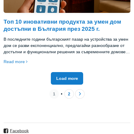
Топ 10 иновативни продукта за умен дом
достъпни в България през 2025 г.
В последните години българският пазар на устройства за умен
дом се разви експоненциално, предлагайки разнообразие от
достъпни и функционални решения за съвременните домове.
През 2025 година наблюдаваме истински бум на иновативни
Read more
продукти, които съчетават върхова технология с практична
приложимост и достъпни цени.
Load more
1
2
Facebook