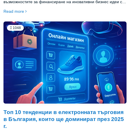
възможностите за финансиране на иновативни бизнес идеи се
разширяват значително, създавайки благоприятна среда за
Read more
амбициозни предприемачи. Нека разгледаме най-актуалните и
ефективни начини за осигуряване на капитал за вашия
стартъп.
1048
Топ 10 тенденции в електронната търговия
в България, които ще доминират през 2025
г.