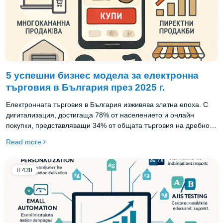
5 успешни бизнес модела за електронна
търговия в България през 2025 г.
Електронната търговия в България изживява златна епоха. С
дигитализация, достигаща 78% от населението и онлайн
покупки, представляващи 34% от общата търговия на дребно
през 2025 г., пазарът предлага невероятни възможности за
Read more
предприемачи. Но кои бизнес модели доказано работят в
българската реалност? Нека разгледаме петте най-успешни
подхода, техните особености и как можете да ги адаптирате
430
към вашия бизнес.