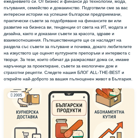
ежедневието си. От бизнес и финанси до технологии, мода,
пътувания, семейство и домакинство. Подготвили сме за вас
интересни истории на успешни български предприемачи,
практически съвети за подобряване на финансите ви или
развитие на бизнеса ви, тенденции от света на ИТ, модата и
дизайна, както и доказани съвети за красота, здраве и
взаимоотношения. Пътешествениците ще се насладят на
раздела със съвети за пътуване и почивка, докато любителите
на изкуството ще оценят културните препоръки и интервюта с
творци. За тези, които обичат да разкрасяват дома си, имаме
наръчници за проектиране, съвети за екологичен дом и
страхотни рецепти. Следете нашия БЛОГ ALL-THE-BEST и
открийте най-доброто за вашия пълноценен живот в България.
2005