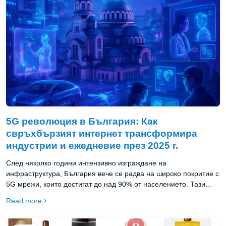
5G революция в България: Как
свръхбързият интернет трансформира
индустрии и ежедневие през 2025 г.
След няколко години интензивно изграждане на
инфраструктура, България вече се радва на широко покритие с
5G мрежи, които достигат до над 90% от населението. Тази
технологична революция създава безпрецедентни
Read more
възможности за българския бизнес, подобрява публичните
услуги и трансформира ежедневието на гражданите. В тази