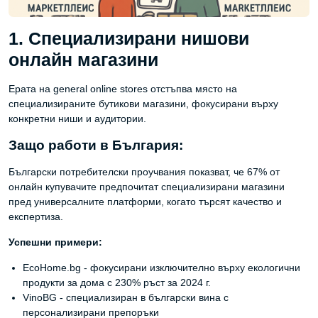
1. Специализирани нишови
онлайн магазини
Ерата на general online stores отстъпва място на
специализираните бутикови магазини, фокусирани върху
конкретни ниши и аудитории.
Защо работи в България:
Български потребителски проучвания показват, че 67% от
онлайн купувачите предпочитат специализирани магазини
пред универсалните платформи, когато търсят качество и
експертиза.
Успешни примери:
EcoHome.bg - фокусирани изключително върху екологични
продукти за дома с 230% ръст за 2024 г.
VinoBG - специализиран в български вина с
персонализирани препоръки