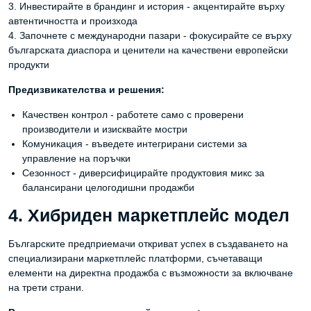
3. Инвестирайте в брандинг и история - акцентирайте върху
автентичността и произхода
4. Започнете с международни пазари - фокусирайте се върху
българската диаспора и ценители на качествени европейски
продукти
Предизвикателства и решения:
Качествен контрол - работете само с проверени
производители и изисквайте мостри
Комуникация - въведете интегрирани системи за
управление на поръчки
Сезонност - диверсифицирайте продуктовия микс за
балансирани целогодишни продажби
4. Хибриден маркетплейс модел
Българските предприемачи откриват успех в създаването на
специализирани маркетплейс платформи, съчетаващи
елементи на директна продажба с възможности за включване
на трети страни.