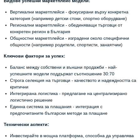
Видове успешни маркетплейс модели:
Вертикални маркетплейси - фокусирани върху конкретна
категория (например детски стоки, спортно оборудване)
Регионални маркетплейси - обединяващи търговци от
конкретен регион в България
Общностни маркетплейси - изградени около специфични
общности (например родители, спортисти, занаятчии)
Ключови фактори за успех:
Баланс между собствени и външни продажби - най-
успешните модели поддържат съотношение 30:70
Строга селекция на търговци - качеството и надеждността са
критични
Интегрирана логистика - предлагане на централизирано
логистично решение
Единна система за плащания - интеграция с
предпочитаните български методи за плащане
Технически аспекти:
Инвестирайте в мощна платформа, способна да управлява