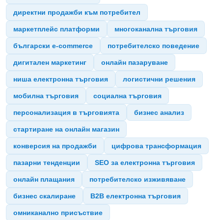
директни продажби към потребител
маркетплейс платформи
многоканална търговия
български e-commerce
потребителско поведение
дигитален маркетинг
онлайн пазаруване
ниша електронна търговия
логистични решения
мобилна търговия
социална търговия
персонализация в търговията
бизнес анализ
стартиране на онлайн магазин
конверсия на продажби
цифрова трансформация
пазарни тенденции
SEO за електронна търговия
онлайн плащания
потребителско изживяване
бизнес скалиране
B2B електронна търговия
омниканално присъствие