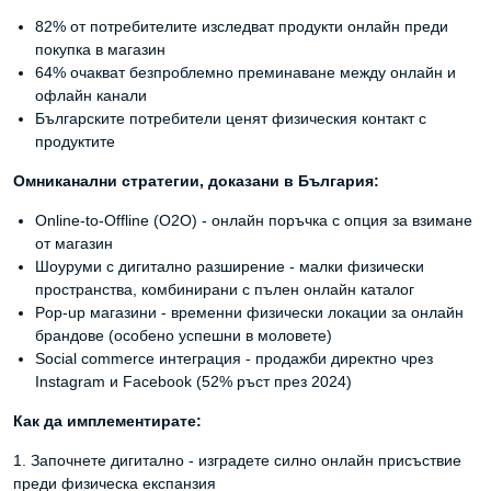
82% от потребителите изследват продукти онлайн преди
покупка в магазин
64% очакват безпроблемно преминаване между онлайн и
офлайн канали
Българските потребители ценят физическия контакт с
продуктите
Омниканални стратегии, доказани в България:
Online-to-Offline (O2O) - онлайн поръчка с опция за взимане
от магазин
Шоуруми с дигитално разширение - малки физически
пространства, комбинирани с пълен онлайн каталог
Pop-up магазини - временни физически локации за онлайн
брандове (особено успешни в моловете)
Social commerce интеграция - продажби директно чрез
Instagram и Facebook (52% ръст през 2024)
Как да имплементирате:
1. Започнете дигитално - изградете силно онлайн присъствие
преди физическа експанзия