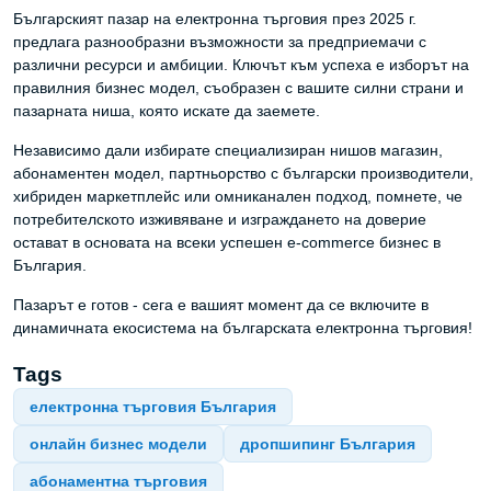
Българският пазар на електронна търговия през 2025 г.
предлага разнообразни възможности за предприемачи с
различни ресурси и амбиции. Ключът към успеха е изборът на
правилния бизнес модел, съобразен с вашите силни страни и
пазарната ниша, която искате да заемете.
Независимо дали избирате специализиран нишов магазин,
абонаментен модел, партньорство с български производители,
хибриден маркетплейс или омниканален подход, помнете, че
потребителското изживяване и изграждането на доверие
остават в основата на всеки успешен e-commerce бизнес в
България.
Пазарът е готов - сега е вашият момент да се включите в
динамичната екосистема на българската електронна търговия!
Tags
електронна търговия България
онлайн бизнес модели
дропшипинг България
абонаментна търговия