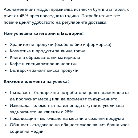
Абонаментният модел преживява истински бум в България, с
ръст от 45% през последната година. Потребителите все
повече ценят удобството на регулярните доставки.
Най-успешни категории в България:
Хранителни продукти (особено био и фермерски)
Козметика и продукти за лична грижа
Книги и образователни материали
Кафе и специализирани напитки
Български занаятчийски продукти
Ключови елементи на успеха:
Гъвкавост - българските потребители ценят възможността
да пропуснат месец или да променят съдържанието
Изненада - елементът на изненада в кутиите увеличава
задържането на клиенти с 28%
Локализация - включване на местни и сезонни продукти
Общност - създаване на общност около вашия бранд чрез
социални медии