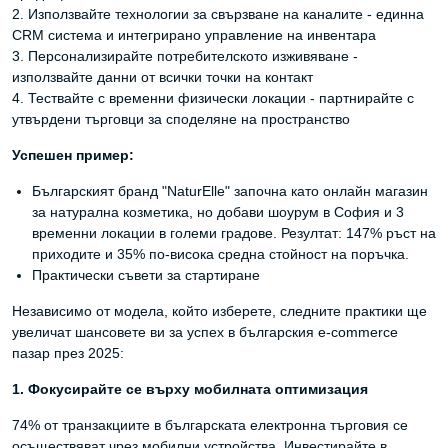
2. Използвайте технологии за свързване на каналите - единна
CRM система и интегрирано управление на инвентара
3. Персонализирайте потребителското изживяване -
използвайте данни от всички точки на контакт
4. Тествайте с временни физически локации - партнирайте с
утвърдени търговци за споделяне на пространство
Успешен пример:
Българският бранд "NaturElle" започна като онлайн магазин
за натурална козметика, но добави шоурум в София и 3
временни локации в големи градове. Резултат: 147% ръст на
приходите и 35% по-висока средна стойност на поръчка.
Практически съвети за стартиране
Независимо от модела, който изберете, следните практики ще
увеличат шансовете ви за успех в българския e-commerce
пазар през 2025:
1. Фокусирайте се върху мобилната оптимизация
74% от транзакциите в българската електронна търговия се
осъществяват чрез мобилни устройства. Инвестирайте в