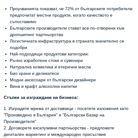
Проучванията показват, че 72% от българските потребители
предпочитат местни продукти, когато качеството е
съпоставимо
Българските производители стават все по-отворени към
дропшипинг партньорства
Логистичната инфраструктура в страната значително се
подобри
Най-подходящи продуктови категории:
Ръчно изработени стоки и сувенири
Натурална козметика и етерични масла
Био храни и деликатеси
Модни аксесоари от български дизайнери
Вина и крафт алкохолни напитки
Стъпки за изграждане на бизнеса:
1. Изградете мрежа от доставчици - посетете изложения като
"Произведено в България" и "Български Базар на
Производителя"
2. Договорете ексклузивни партньорства - предложете
дигитален маркетинг и международно присъствие