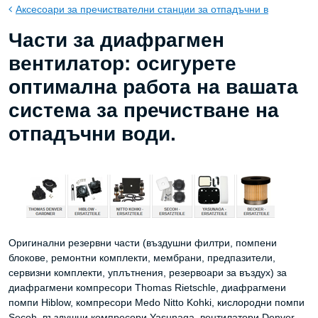
Аксесоари за пречиствателни станции за отпадъчни в
Части за диафрагмен
вентилатор: осигурете
оптимална работа на вашата
система за пречистване на
отпадъчни води.
Оригинални резервни части (въздушни филтри, помпени
блокове, ремонтни комплекти, мембрани, предпазители,
сервизни комплекти, уплътнения, резервоари за въздух) за
диафрагмени компресори Thomas Rietschle, диафрагмени
помпи Hiblow, компресори Medo Nitto Kohki, кислородни помпи
Secoh, въздушни компресори Yasunaga, вентилатори Denver