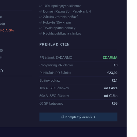
✅ 100+ spokojných klientov
✅ Domain Rating 70 · PageRank 4
če
✅ Záruka vrátenia peňazí
✅ Pokrytie 35+ krajín
alóg
✅ Trvalé spätné odkazy
KCIA -5%
✅ Rýchla publikácia článkov
PREHĽAD CIEN
00
el
PR článok ZADARMO
ZDARMA
Copywriting PR článku
€8
ZY
Publikácia PR článku
€23,92
Spätný odkaz
€14
10× AI SEO článkov
od €4/ks
50× AI SEO článkov
od €1/ks
60 SK katalógov
€55
📋 Kompletný cenník ➤