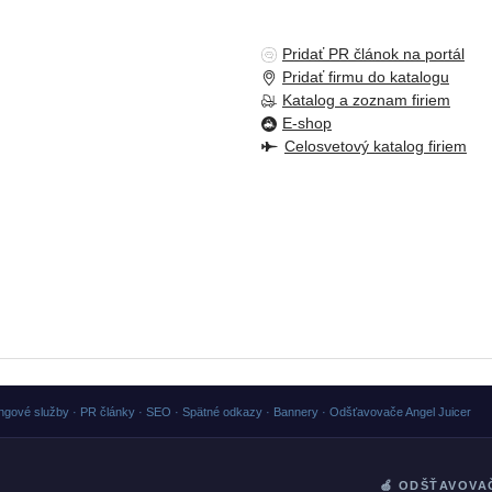
Pridať PR článok na portál
Pridať firmu do katalogu
Katalog a zoznam firiem
E-shop
Celosvetový katalog firiem
ngové služby · PR články · SEO · Spätné odkazy · Bannery · Odšťavovače Angel Juicer
🍏 ODŠŤAVOVA