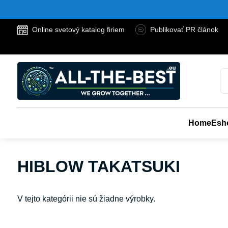
Online svetový katalog firiem
Publikovať PR článok
Home
Esh
HIBLOW TAKATSUKI
V tejto kategórii nie sú žiadne výrobky.