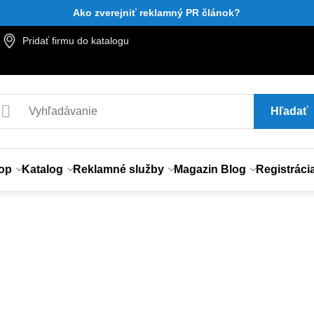
Ako zverejniť reklamný PR článok?
Pridať firmu do katalogu
Hľadať
op
Katalog
Reklamné služby
Magazin Blog
Registráci