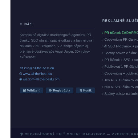
REKLAMNÉ SLUŽ
O NÁS
› PR článok ZADARM
Komplexná digitálna marketingová agentúra. PR
› Copywriting PR článk
články, SEO obsah, spätné odkazy a bannerová
reklama v 35+ krajinách. V e-shope nájdete aj
› AI SEO PR článok + p
prémiové odšťavovače Angel Juicer. 30+ rokov
› Spätný odkaz v článk
skúseností.
› PR článok + SEO + so
› Publikovať 1 PR člán
📧 info@all-the-best.eu
› Copywriting + publiká
🌐 www.all-the-best.eu
🌐 wisdom-all-the-best.com
› 10× AI SEO článkov o
› 50× AI SEO článkov o
🔐 Prihlásiť
📝 Registrácia
🛒 Košík
› Spätný odkaz na titul
🌍 MEDZINÁRODNÁ SIEŤ ONLINE MAGAZINOV — VYBERTE KR