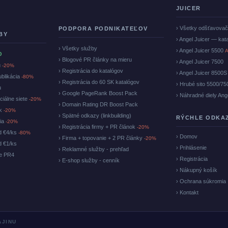
JUICER
› Všetky odšťavova
PODPORA PODNIKATEĽOV
BY
› Angel Juicer — kat
› Všetky služby
› Angel Juicer 5500
A
O
› Blogové PR články na mieru
› Angel Juicer 7500
u
-20%
› Registrácia do katalógov
› Angel Juicer 8500S
ublikácia
-80%
› Registrácia do 60 SK katalógov
› Hrubé sito 5500/75
u
› Google PageRank Boost Pack
› Náhradné diely Ang
ciálne siete
-20%
› Domain Rating DR Boost Pack
ok
-20%
› Spätné odkazy (linkbuilding)
RÝCHLE ODKA
cia
-20%
› Registrácia firmy + PR článok
-20%
d €4/ks
-80%
› Domov
› Firma + topovanie + 2 PR články
-20%
d €1/ks
› Prihlásenie
› Reklamné služby - prehľad
ke PR4
› Registrácia
› E-shop služby - cenník
› Nákupný košík
› Ochrana súkromia
› Kontakt
AJINU