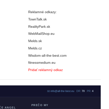
Reklamné odkazy:
TownTalk.sk
RealityPark.sk
WebMailShop.eu
Melds.sk
Melds.cz
Wisdom-all-the-best.com
fitnessmedium.eu
Pridať reklamný odkaz
📧
info@all-the-best.eu
DR:
70
PR:
4
PREČO MY
ČE ANGEL