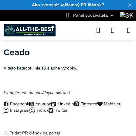
✕
Ako zverejniť reklamný PR článok?
Panel používateľa
Ceado
V tejto kategórii nie sú žiadne výrobky.
Sledujte nás na sociálnych sieťach:
Facebook
Youtube
LinkedIn
Pinterest
Melds.eu
Instagram
TikTok
Twitter
Pridať PR článok na portál