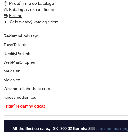
Pridať firmu do katalogu
Katalog a zoznam firiem
E-shop
Celosvetový katalog firiem
Reklamné odkazy:
TownTalk.sk
RealityPark.sk
WebMailShop.eu
Melds.sk
Melds.cz
Wisdom-all-the-best.com
fitnessmedium.eu
Pridať reklamný odkaz
All-the-Best.eu s.r.o., SK- 900 32 Borinka 288
| Reklamné a marketingo