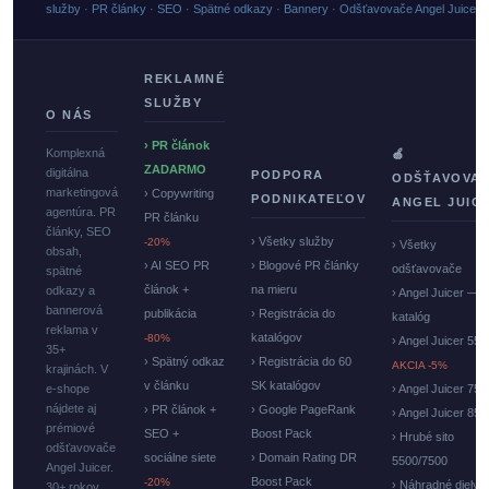
služby · PR články · SEO · Spätné odkazy · Bannery · Odšťavovače Angel Juicer
REKLAMNÉ
SLUŽBY
O NÁS
› PR článok
Komplexná
🍏
ZADARMO
digitálna
PODPORA
ODŠŤAVOVA
marketingová
› Copywriting
PODNIKATEĽOV
ANGEL JUIC
agentúra. PR
PR článku
články, SEO
› Všetky služby
-20%
› Všetky
obsah,
› AI SEO PR
› Blogové PR články
odšťavovače
spätné
článok +
na mieru
odkazy a
› Angel Juicer —
bannerová
publikácia
› Registrácia do
katalóg
reklama v
katalógov
-80%
› Angel Juicer 550
35+
› Spätný odkaz
› Registrácia do 60
AKCIA -5%
krajinách. V
v článku
SK katalógov
e-shope
› Angel Juicer 750
nájdete aj
› PR článok +
› Google PageRank
› Angel Juicer 85
prémiové
SEO +
Boost Pack
› Hrubé sito
odšťavovače
sociálne siete
› Domain Rating DR
5500/7500
Angel Juicer.
Boost Pack
-20%
› Náhradné diely
30+ rokov