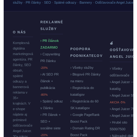
služby · PR články · SEO · Spätné odkazy · Bannery · Odšťavovače Angel Juicer
REKLAMNÉ
SLUŽBY
O NÁS
› PR článok
Komplexná
🍏
ZADARMO
digitálna
PODPORA
ODŠŤAVOVA
marketingová
› Copywriting
PODNIKATEĽOV
ANGEL JUIC
agentúra. PR
PR článku
články, SEO
› Všetky služby
-20%
› Všetky
obsah,
› AI SEO PR
› Blogové PR články
odšťavovače
spätné
článok +
na mieru
odkazy a
› Angel Juicer —
bannerová
publikácia
› Registrácia do
katalóg
reklama v
katalógov
-80%
› Angel Juicer 550
35+
› Spätný odkaz
› Registrácia do 60
AKCIA -5%
krajinách. V
v článku
SK katalógov
e-shope
› Angel Juicer 750
nájdete aj
› PR článok +
› Google PageRank
› Angel Juicer 85
prémiové
SEO +
Boost Pack
› Hrubé sito
odšťavovače
sociálne siete
› Domain Rating DR
5500/7500
Angel Juicer.
Boost Pack
-20%
› Náhradné diely
30+ rokov