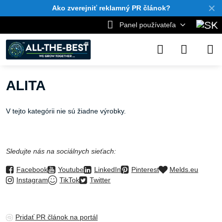
✕
Ako zverejniť reklamný PR článok?
Panel používateľa
ALITA
V tejto kategórii nie sú žiadne výrobky.
Sledujte nás na sociálnych sieťach:
Facebook
Youtube
LinkedIn
Pinterest
Melds.eu
Instagram
TikTok
Twitter
Pridať PR článok na portál