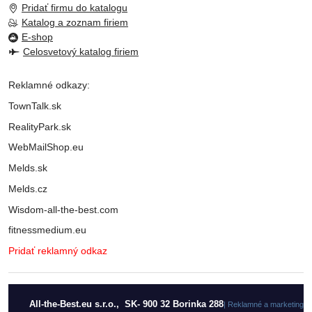
Pridať firmu do katalogu
Katalog a zoznam firiem
E-shop
Celosvetový katalog firiem
Reklamné odkazy:
TownTalk.sk
RealityPark.sk
WebMailShop.eu
Melds.sk
Melds.cz
Wisdom-all-the-best.com
fitnessmedium.eu
Pridať reklamný odkaz
All-the-Best.eu s.r.o., SK- 900 32 Borinka 288
| Reklamné a marketingo