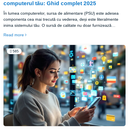
computerul tău: Ghid complet 2025
În lumea computerelor, sursa de alimentare (PSU) este adesea
componenta cea mai trecută cu vederea, deși este literalmente
inima sistemului tău. O sursă de calitate nu doar furnizează
energie stabilă tuturor componentelor, dar oferă și protecție
Read more
împotriva fluctuațiilor de tensiune și poate prelungi semnificativ
durata de viață a întregului sistem.
585