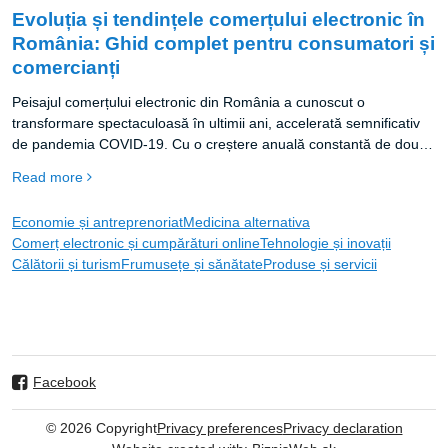
Evoluția și tendințele comerțului electronic în
România: Ghid complet pentru consumatori și
comercianți
Peisajul comerțului electronic din România a cunoscut o
transformare spectaculoasă în ultimii ani, accelerată semnificativ
de pandemia COVID-19. Cu o creștere anuală constantă de două
cifre, piața de e-commerce românească oferă oportunități
Read more
impresionante atât pentru comercianți, cât și pentru consumatori.
Economie și antreprenoriat
Medicina alternativa
Comerț electronic și cumpărături online
Tehnologie și inovații
Călătorii și turism
Frumusețe și sănătate
Produse și servicii
Facebook
©
2026
Copyright
Privacy preferences
Privacy declaration