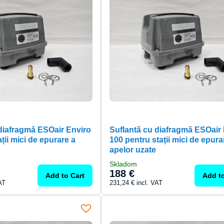
 diafragmă ESOair Enviro
Suflantă cu diafragmă ESOair
ții mici de epurare a
100 pentru stații mici de epura
apelor uzate
Skladom
188 €
Add to Cart
Add to
AT
231,24 €
incl. VAT