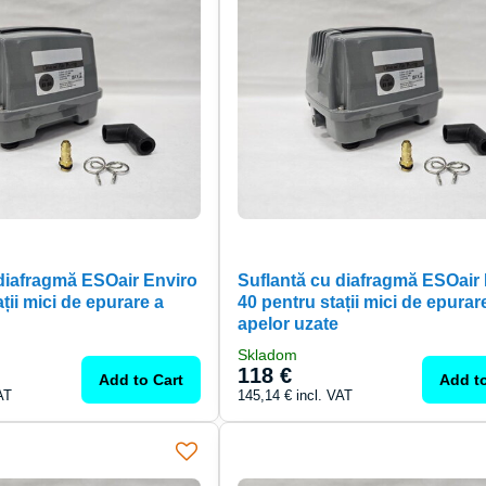
 diafragmă ESOair Enviro
Suflantă cu diafragmă ESOair
ții mici de epurare a
40 pentru stații mici de epurar
apelor uzate
Skladom
118 €
Add to Cart
Add to
AT
145,14 €
incl. VAT