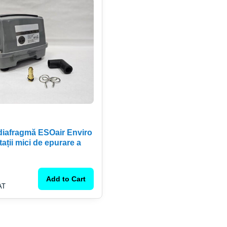
 diafragmă ESOair Enviro
ații mici de epurare a
Add to Cart
AT