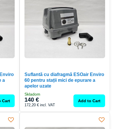
 Enviro
Suflantă cu diafragmă ESOair Enviro
e a
60 pentru stații mici de epurare a
apelor uzate
Skladom
140 €
 Cart
Add to Cart
172,20 €
incl. VAT