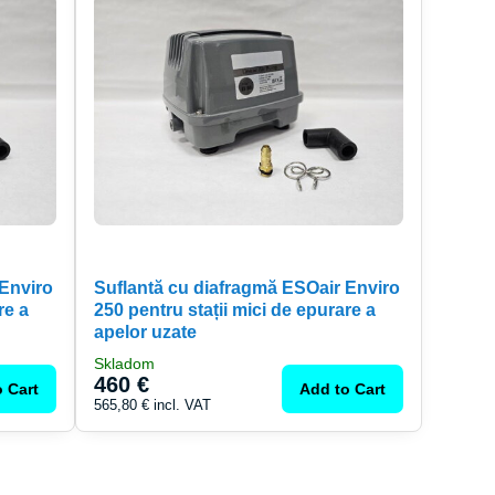
 Enviro
Suflantă cu diafragmă ESOair Enviro
re a
250 pentru stații mici de epurare a
apelor uzate
Skladom
460 €
 Cart
Add to Cart
565,80 €
incl. VAT