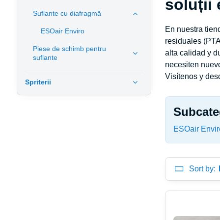
soluții
Suflante cu diafragmă
En nuestra tie
ESOair Enviro
residuales (PTA
Piese de schimb pentru
alta calidad y 
suflante
necesiten nuev
Visítenos y de
Spriterii
Subcate
ESOair Envir
Sort by: