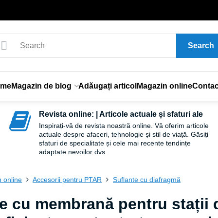
Search
ome
Magazin de blog
Adăugați articol
Magazin online
Contac
Revista online: | Articole actuale și sfaturi ale
Inspirați-vă de revista noastră online. Vă oferim articole
actuale despre afaceri, tehnologie și stil de viață. Găsiți
sfaturi de specialitate și cele mai recente tendințe
adaptate nevoilor dvs.
 online
Accesorii pentru PTAR
Suflante cu diafragmă
e cu membrană pentru stații 