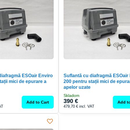
 diafragmă ESOair Enviro
Suflantă cu diafragmă ESOair
ații mici de epurare a
200 pentru stații mici de epura
apelor uzate
Skladom
390 €
Add to Cart
Add to
AT
479,70 €
incl. VAT