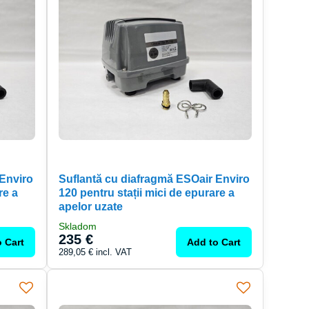
 Enviro
Suflantă cu diafragmă ESOair Enviro
re a
120 pentru stații mici de epurare a
apelor uzate
Skladom
235 €
 Cart
Add to Cart
289,05 €
incl. VAT