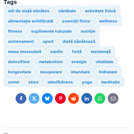
Tags
stil de viață sănătos
sănătate
activitate fizică
alimentație echilibrată
exerciții fizice
wellness
fitness
suplimente naturale
nutriție
antrenament
sport
dietă sănătoasă
masa musculară
cardio
forță
rezistență
detoxifiere
metabolism
energie
vitalitate
longevitate
recuperare
imunitate
hidratare
somn
stres
mindfulness
yoga
meditație
Facebook
Twitter
Bluesky
Pinterest
Reddit
LinkedIn
WhatsApp
E-
mail