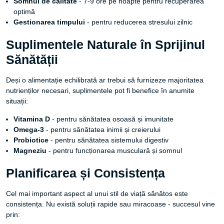
Somnul de calitate
- 7-9 ore pe noapte pentru recuperarea
optimă
Gestionarea timpului
- pentru reducerea stresului zilnic
Suplimentele Naturale în Sprijinul
Sănătății
Deși o alimentație echilibrată ar trebui să furnizeze majoritatea
nutrienților necesari, suplimentele pot fi benefice în anumite
situații:
Vitamina D
- pentru sănătatea osoasă și imunitate
Omega-3
- pentru sănătatea inimii și creierului
Probiotice
- pentru sănătatea sistemului digestiv
Magneziu
- pentru funcționarea musculară și somnul
Planificarea și Consistența
Cel mai important aspect al unui stil de viață sănătos este
consistența. Nu există soluții rapide sau miracoase - succesul vine
prin: