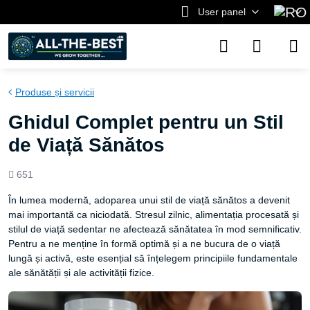
User panel
Produse și servicii
Ghidul Complet pentru un Stil
de Viață Sănătos
Views
651
count
În lumea modernă, adoparea unui stil de viață sănătos a devenit
mai importantă ca niciodată. Stresul zilnic, alimentația procesată și
stilul de viață sedentar ne afectează sănătatea în mod semnificativ.
Pentru a ne menține în formă optimă și a ne bucura de o viață
lungă și activă, este esențial să înțelegem principiile fundamentale
ale sănătății și ale activității fizice.