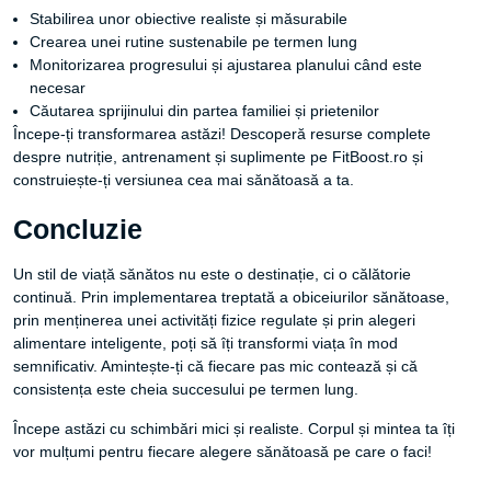
Stabilirea unor obiective realiste și măsurabile
Crearea unei rutine sustenabile pe termen lung
Monitorizarea progresului și ajustarea planului când este
necesar
Căutarea sprijinului din partea familiei și prietenilor
Începe-ți transformarea astăzi! Descoperă resurse complete
despre nutriție, antrenament și suplimente pe FitBoost.ro și
construiește-ți versiunea cea mai sănătoasă a ta.
Concluzie
Un stil de viață sănătos nu este o destinație, ci o călătorie
continuă. Prin implementarea treptată a obiceiurilor sănătoase,
prin menținerea unei activități fizice regulate și prin alegeri
alimentare inteligente, poți să îți transformi viața în mod
semnificativ. Amintește-ți că fiecare pas mic contează și că
consistența este cheia succesului pe termen lung.
Începe astăzi cu schimbări mici și realiste. Corpul și mintea ta îți
vor mulțumi pentru fiecare alegere sănătoasă pe care o faci!