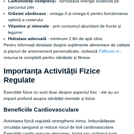
Carbohidrați complecși
- furnizează energie susținută pe
parcursul zilei
Grăsimi sănătoase
- omega-3 și omega-6 pentru funcționarea
optimă a creierului
Vitamine și minerale
- prin consumul abundant de fructe și
legume
Hidratare adecvată
- minimum 2 litri de apă zilnic
Pentru informații detaliate despre suplimente alimentare de calitate
și planuri de antrenament personalizate, vizitează
FitBoost.ro
-
resursa ta completă pentru sănătate și fitness.
Importanța Activității Fizice
Regulate
Exercițiile fizice nu sunt doar despre aspectul fizic - ele au un
impact profund asupra sănătății mentale și fizice:
Beneficiile Cardiovasculare
Activitatea fizică regulată strengthens inima, îmbunătățește
circulația sanguină și reduce riscul de boli cardiovasculare.
Exercițiile cardio precum alergarea, înotul sau ciclismul sunt