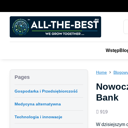
Wstęp
Blo
Home
Blogowy
Pages
Nowocz
Gospodarka i Przedsiębiorczość
Bank
Medycyna alternatywna
Views
919
Technologia i innowacje
count
W dzisiejszym 