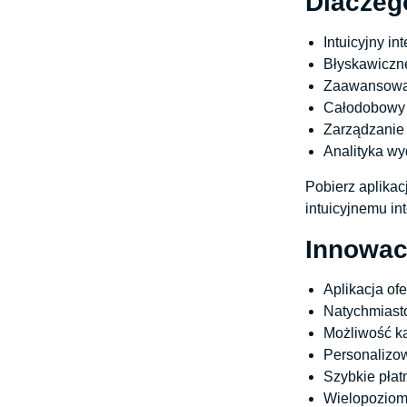
Dlaczeg
Intuicyjny in
Błyskawiczn
Zaawansowan
Całodobowy 
Zarządzanie 
Analityka w
Pobierz aplikac
intuicyjnemu in
Innowac
Aplikacja of
Natychmiast
Możliwość k
Personalizo
Szybkie płat
Wielopoziom