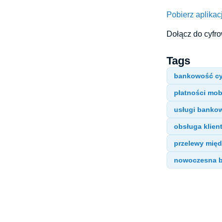
Pobierz aplikac
Dołącz do cyfro
Tags
bankowość cy
płatności mob
usługi banko
obsługa klien
przelewy mię
nowoczesna 