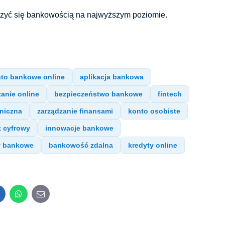
eszyć się bankowością na najwyższym poziomie.
to bankowe online
aplikacja bankowa
anie online
bezpieczeństwo bankowe
fintech
niczna
zarządzanie finansami
konto osobiste
 cyfrowy
innowacje bankowe
y bankowe
bankowość zdalna
kredyty online
inkedIn
WhatsApp
E-
mail