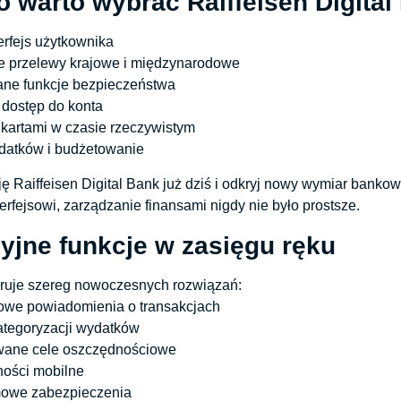
o warto wybrać Raiffeisen Digita
terfejs użytkownika
e przelewy krajowe i międzynarodowe
e funkcje bezpieczeństwa
dostęp do konta
kartami w czasie rzeczywistym
ydatków i budżetowanie
ję Raiffeisen Digital Bank już dziś i odkryj nowy wymiar bank
terfejsowi, zarządzanie finansami nigdy nie było prostsze.
yjne funkcje w zasięgu ręku
eruje szereg nowoczesnych rozwiązań:
owe powiadomienia o transakcjach
ategoryzacji wydatków
wane cele oszczędnościowe
ności mobilne
owe zabezpieczenia