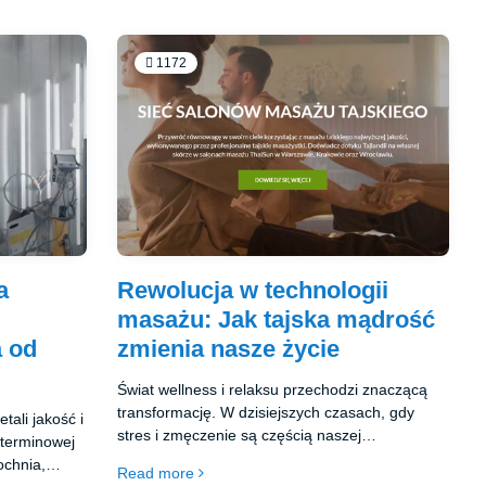
1172
a
Rewolucja w technologii
masażu: Jak tajska mądrość
a od
zmienia nasze życie
Świat wellness i relaksu przechodzi znaczącą
transformację. W dzisiejszych czasach, gdy
tali jakość i
stres i zmęczenie są częścią naszej
oterminowej
codzienności, coraz więcej osób zwraca się ku
ochnia,
Read more
alternatywnym rozwiązaniom dla osiągnięcia