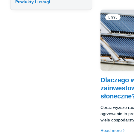
Produkty i usługi
993
Dlaczego w
zainwesto
słoneczne
Coraz wyższe rach
ogrzewanie to pr
wiele gospodars
zmiany klimatyczn
Read more
poszukiwania bar