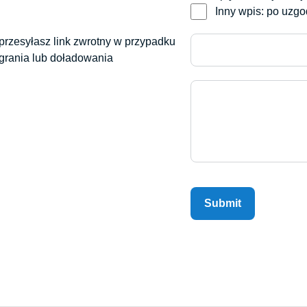
Inny wpis: po uzg
 przesyłasz link zwrotny w przypadku
grania lub doładowania
Submit