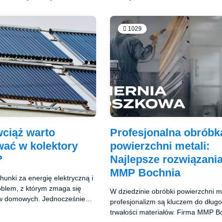
1029
ciąż warto
Profesjonalna obróbk
wać w kolektory
powierzchni metali:
?
Najlepsze rozwiązani
MMP Bochnia
unki za energię elektryczną i
oblem, z którym zmaga się
W dziedzinie obróbki powierzchni me
tw domowych. Jednocześnie
profesjonalizm są kluczem do dług
e skłaniają nas do
trwałości materiałów. Firma MMP B
dziej ekologicznych rozwiązań.