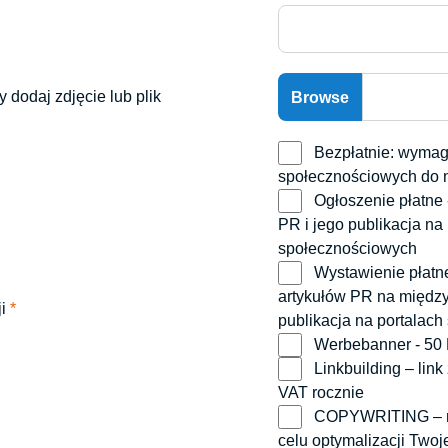
y dodaj zdjęcie lub plik
Bezpłatnie: wymagany jest link zwrotny ze strony głównej i sieci
społecznościowych do 
Ogłoszenie płatne - 9,90 EUR bez VAT, utworzenie 1 artykułu reklamowego
PR i jego publikacja na 
społecznościowych
Wystawienie płatne – 19,90 EUR bez VAT, napisanie i opublikowanie 3
artykułów PR na między
ji
*
publikacja na portalac
Werbebanner - 50
Linkbuilding – link zwrotny do Twojej witryny z tekstu artykułu: 5 EUR bez
VAT rocznie
COPYWRITING – napiszemy serię 10 artykułów PR dla Twojej witryny w
celu optymalizacji Two