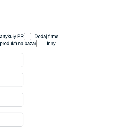
tała się
dobrostanu fizycznego i psychicznego.
śrutowania.
artykuły PR
Dodaj firmę
produkt) na bazar
Inny