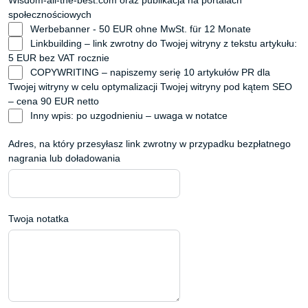
Wisdom-all-the-best.com oraz publikacja na portalach
społecznościowych
Werbebanner - 50 EUR ohne MwSt. für 12 Monate
Linkbuilding – link zwrotny do Twojej witryny z tekstu artykułu:
5 EUR bez VAT rocznie
COPYWRITING – napiszemy serię 10 artykułów PR dla
Twojej witryny w celu optymalizacji Twojej witryny pod kątem SEO
– cena 90 EUR netto
Inny wpis: po uzgodnieniu – uwaga w notatce
Adres, na który przesyłasz link zwrotny w przypadku bezpłatnego
nagrania lub doładowania
Twoja notatka