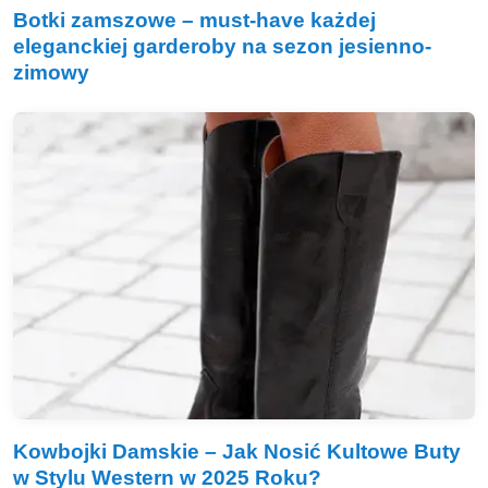
Botki zamszowe – must-have każdej
eleganckiej garderoby na sezon jesienno-
zimowy
Kowbojki Damskie – Jak Nosić Kultowe Buty
w Stylu Western w 2025 Roku?