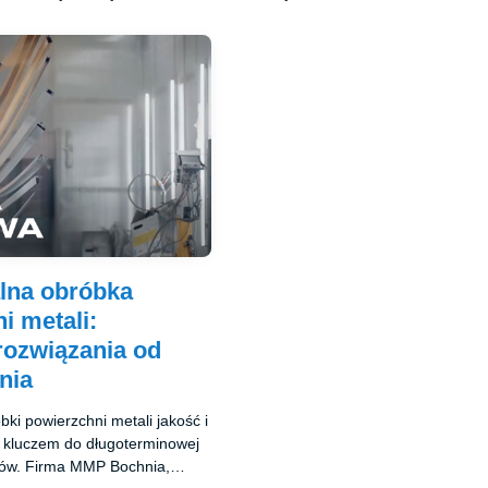
lna obróbka
i metali:
rozwiązania od
nia
bki powierzchni metali jakość i
ą kluczem do długoterminowej
ałów. Firma MMP Bochnia,