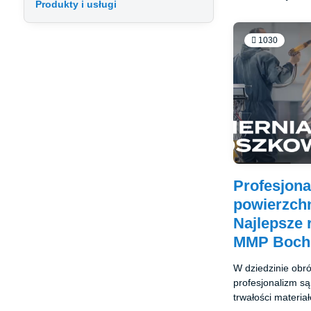
Produkty i usługi
1030
Profesjona
powierzchn
Najlepsze 
MMP Boch
W dziedzinie obró
profesjonalizm s
trwałości materi