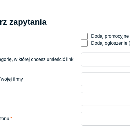
ku od 1998 roku, stała się
ia proszkowego i śrutowania.
rz zapytania
Dodaj promocyjne 
Dodaj ogłoszenie (
gorię, w której chcesz umieścić link
wojej firmy
efonu
*