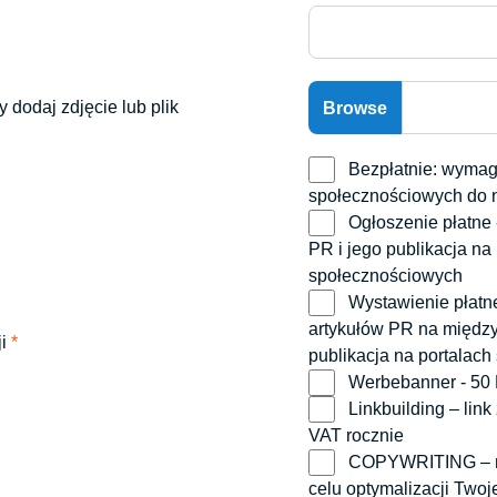
y dodaj zdjęcie lub plik
Bezpłatnie: wymagany jest link zwrotny ze strony głównej i sieci
społecznościowych do 
Ogłoszenie płatne - 9,90 EUR bez VAT, utworzenie 1 artykułu reklamowego
PR i jego publikacja na 
społecznościowych
Wystawienie płatne – 19,90 EUR bez VAT, napisanie i opublikowanie 3
artykułów PR na między
ji
*
publikacja na portalac
Werbebanner - 50
Linkbuilding – link zwrotny do Twojej witryny z tekstu artykułu: 5 EUR bez
VAT rocznie
COPYWRITING – napiszemy serię 10 artykułów PR dla Twojej witryny w
celu optymalizacji Two