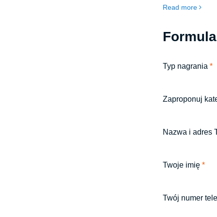
działająca na ryn
Read more
liderem w świadczeniu kompleksowych usług w
zakresie malowan
Formula
Typ nagrania
*
Zaproponuj kate
Nazwa i adres T
Twoje imię
*
Twój numer tel