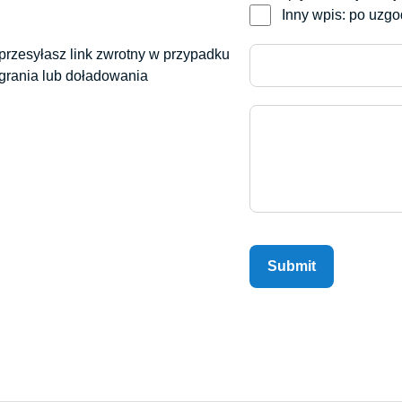
Inny wpis: po uzg
 przesyłasz link zwrotny w przypadku
grania lub doładowania
Submit