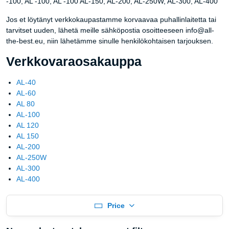
-100, AL -100, AL -100 AL-150, AL-200, AL-250W, AL-300, AL-400
Jos et löytänyt verkkokaupastamme korvaavaa puhallinlaitetta tai
tarvitset uuden, lähetä meille sähköpostia osoitteeseen info@all-
the-best.eu, niin lähetämme sinulle henkilökohtaisen tarjouksen.
Verkkovaraosakauppa
AL-40
AL-60
AL 80
AL-100
AL 120
AL 150
AL-200
AL-250W
AL-300
AL-400
Price