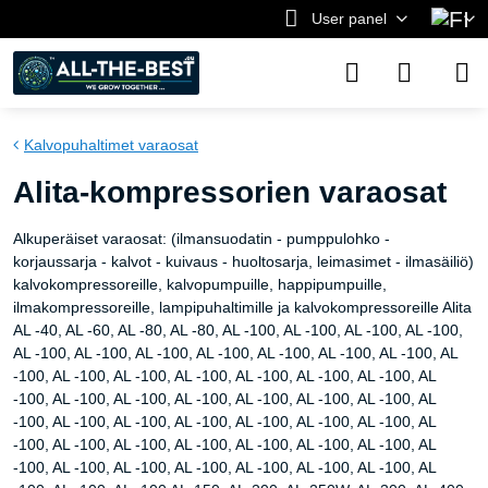
User panel
Kalvopuhaltimet varaosat
Alita-kompressorien varaosat
Alkuperäiset varaosat: (ilmansuodatin - pumppulohko -
korjaussarja - kalvot - kuivaus - huoltosarja, leimasimet - ilmasäiliö)
kalvokompressoreille, kalvopumpuille, happipumpuille,
ilmakompressoreille, lampipuhaltimille ja kalvokompressoreille Alita
AL -40, AL -60, AL -80, AL -80, AL -100, AL -100, AL -100, AL -100,
AL -100, AL -100, AL -100, AL -100, AL -100, AL -100, AL -100, AL
-100, AL -100, AL -100, AL -100, AL -100, AL -100, AL -100, AL
-100, AL -100, AL -100, AL -100, AL -100, AL -100, AL -100, AL
-100, AL -100, AL -100, AL -100, AL -100, AL -100, AL -100, AL
-100, AL -100, AL -100, AL -100, AL -100, AL -100, AL -100, AL
-100, AL -100, AL -100, AL -100, AL -100, AL -100, AL -100, AL