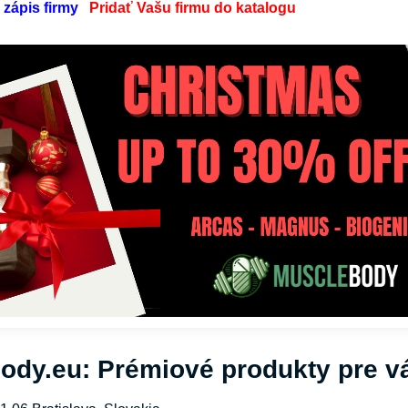
 zápis firmy
Pridať Vašu firmu do katalogu
ody.eu: Prémiové produkty pre v