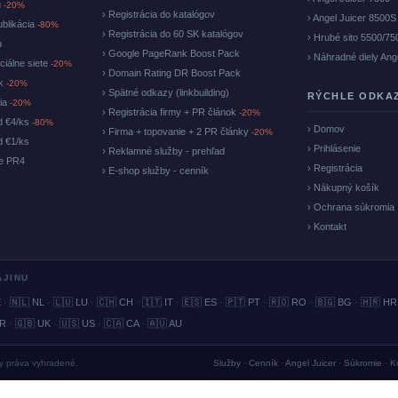
u
-20%
› Registrácia do katalógov
› Angel Juicer 8500S
ublikácia
-80%
› Registrácia do 60 SK katalógov
› Hrubé sito 5500/75
u
› Google PageRank Boost Pack
› Náhradné diely Ang
ciálne siete
-20%
› Domain Rating DR Boost Pack
ok
-20%
› Spätné odkazy (linkbuilding)
RÝCHLE ODKA
cia
-20%
› Registrácia firmy + PR článok
-20%
d €4/ks
-80%
› Domov
› Firma + topovanie + 2 PR články
-20%
d €1/ks
› Prihlásenie
› Reklamné služby - prehľad
ke PR4
› Registrácia
› E-shop služby - cenník
› Nákupný košík
› Ochrana súkromia
› Kontakt
AJINU
E
·
🇳🇱 NL
·
🇱🇺 LU
·
🇨🇭 CH
·
🇮🇹 IT
·
🇪🇸 ES
·
🇵🇹 PT
·
🇷🇴 RO
·
🇧🇬 BG
·
🇭🇷 HR
BR
·
🇬🇧 UK
·
🇺🇸 US
·
🇨🇦 CA
·
🇦🇺 AU
ky práva vyhradené.
Služby
·
Cenník
·
Angel Juicer
·
Súkromie
·
K