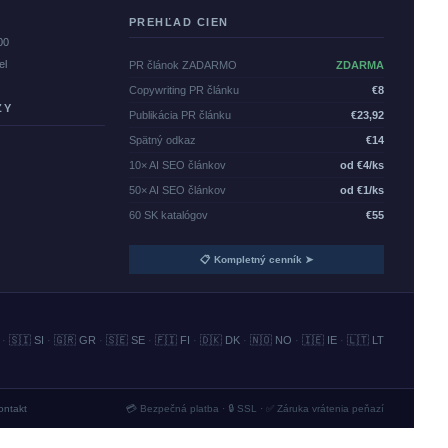
PREHĽAD CIEN
00
el
PR článok ZADARMO
ZDARMA
Copywriting PR článku
€8
ZY
Publikácia PR článku
€23,92
Spätný odkaz
€14
10× AI SEO článkov
od €4/ks
50× AI SEO článkov
od €1/ks
60 SK katalógov
€55
📋 Kompletný cenník ➤
·
🇸🇮 SI
·
🇬🇷 GR
·
🇸🇪 SE
·
🇫🇮 FI
·
🇩🇰 DK
·
🇳🇴 NO
·
🇮🇪 IE
·
🇱🇹 LT
ontakt
💳 Bezpečná platba · 🔒 SSL · ✅ Záruka vrátenia peňazí