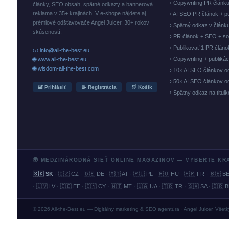
› Copywriting PR článk
články, SEO obsah, spätné odkazy a bannerová
reklama v 35+ krajinách. V e-shope nájdete aj
› AI SEO PR článok + p
prémiové odšťavovače Angel Juicer. 30+ rokov
› Spätný odkaz v článk
skúseností.
› PR článok + SEO + so
› Publikovať 1 PR člán
📧 info@all-the-best.eu
› Copywriting + publiká
🌐 www.all-the-best.eu
🌐 wisdom-all-the-best.com
› 10× AI SEO článkov o
› 50× AI SEO článkov o
🔐 Prihlásiť
📝 Registrácia
🛒 Košík
› Spätný odkaz na titul
🌍 MEDZINÁRODNÁ SIEŤ ONLINE MAGAZINOV — VYBERTE KR
🇸🇰 SK
·
🇨🇿 CZ
·
🇩🇪 DE
·
🇦🇹 AT
·
🇵🇱 PL
·
🇭🇺 HU
·
🇫🇷 FR
·
🇧🇪 B
·
🇱🇻 LV
·
🇪🇪 EE
·
🇨🇾 CY
·
🇲🇹 MT
·
🇺🇦 UA
·
🇹🇷 TR
·
🇸🇦 SA
·
🇧🇷 
© 2026 All-the-Best.eu — Digitálny marketing & SEO agentúra · Angel Juicer. Všet