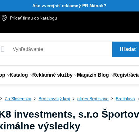
Ako zverejniť reklamný PR článok?
Pridať firmu do katalogu
Hľadať
op
Katalog
Reklamné služby
Magazin Blog
Registráci
Zo Slovenska
Bratislavský kraj
okres Bratislava
Bratislava
K8 investments, s.r.o Športov
ximálne výsledky