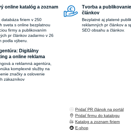
ur goals faster and more
ý online katalóg a zoznam
Tvorba a publikovanie
 wait—take the next step in your
článkov
ith Ibutamoren and unlock your
 databáza firiem v 250
Bezplatné aj platené publi
y!
ch sveta s online bezplatnou
reklamných pr článkov a s
áciou firmy a publikovaním
SEO obsahu a článkov.
ých pr článkov zadarmo v 26
h podla výberu.
entúra: Digitálny
ing a online reklama
ngová a reklamná agentúra,
onúka komplexné služby na
ľnenie značky a oslovenie
ch zákazníkov
Pridať PR článok na portál
Pridať firmu do katalogu
Katalog a zoznam firiem
E-shop