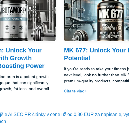
: Unlock Your
MK 677: Unlock Your 
with Growth
Potential
oosting Power
If you're ready to take your fitness 
next level, look no further than MK 
utamoren is a potent growth
premium-quality products, competiti
gue that can significantly
and expert support, achieving your 
owth, fat loss, and overall
Čítajte viac
has never been easier. Don't wait—shop now
. Its natural ability to
and discover the difference MK 67
 hormone release makes it a
your training and overall health!
e supplement for athletes and
ke. When you choose
ejšie AI SEO PR články v cene už od 0,80 EUR za napísanie, vy
eptide Revolution, you're
ach
top-quality products that will