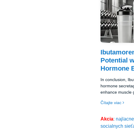
Ibutamoren
Potential 
Hormone B
In conclusion, Ib
hormone secretago
enhance muscle gr
fitness performance
Čítajte viac
stimulate growth
safe and effectiv
bodybuilders ali
Akcia
: najlacn
Ibutamoren from P
socialnych sieť
getting access to 