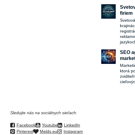
help you reach yo
Svetov
efficiently. Don't
firiem
fitness journey w
Svetová
full potential toda
krajiná
registr
reklamn
jazykoc
SEO ag
market
Marketi
ktorá p
zvidite
cieľový
Sledujte nás na sociálnych sieťach:
Facebook
Youtube
LinkedIn
Pinterest
Melds.eu
Instagram