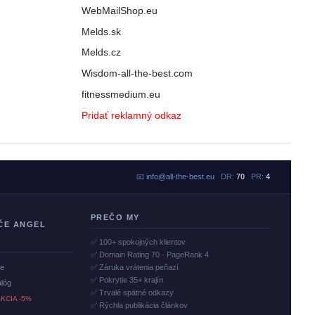
WebMailShop.eu
Melds.sk
Melds.cz
Wisdom-all-the-best.com
fitnessmedium.eu
Pridať reklamný odkaz
📧
info@all-the-best.eu
DR:
70
PR:
4
PREČO MY
ČE ANGEL
✅ 100+ spokojných klientov
✅ Domain Rating 70 · PageRank 4
če
✅ Záruka vrátenia peňazí
✅ Pokrytie 35+ krajín
alóg
✅ Trvalé spätné odkazy
KCIA -5%
✅ Rýchla publikácia článkov