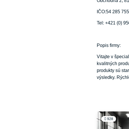
Obchodná 2, 811
IČO:54 285 75
Tel: +421 (0) 9
Popis firmy:
Vitajte v špeci
kvalitných prod
produkty sú sta
výsledky. Rých
928