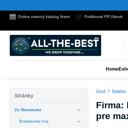
Online svetový katalog firiem
Publikovať PR článok
Home
Esh
Úvod
Katalog
Stránky
Firma: 
Zo Slovenska
pre ma
Bratislavský kraj