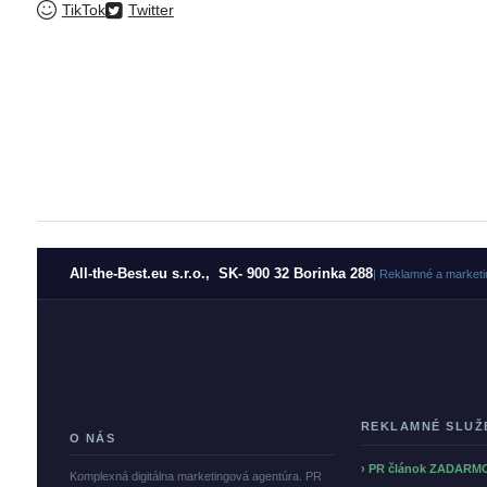
TikTok
Twitter
All-the-Best.eu s.r.o., SK- 900 32 Borinka 288
| Reklamné a marketi
REKLAMNÉ SLUŽ
O NÁS
› PR článok ZADARM
Komplexná digitálna marketingová agentúra. PR