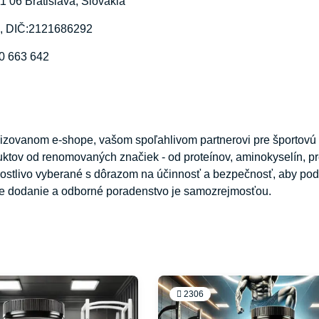
 06 Bratislava, Slovakia
5, DIČ:2121686292
50 663 642
alizovanom e-shope, vašom spoľahlivom partnerovi pre športovú
uktov od renomovaných značiek - od proteínov, aminokyselín, p
rostlivo vyberané s dôrazom na účinnosť a bezpečnosť, aby pod
le dodanie a odborné poradenstvo je samozrejmosťou.
2306