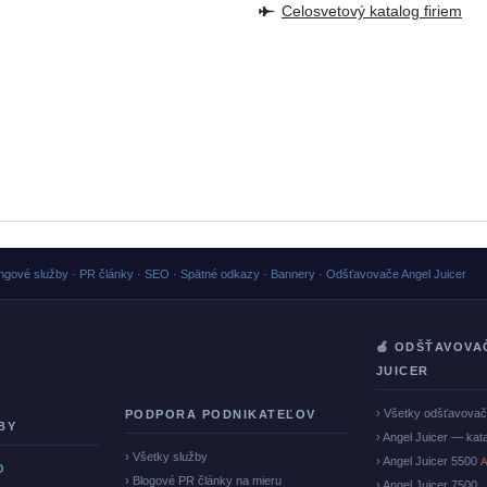
Celosvetový katalog firiem
ngové služby · PR články · SEO · Spätné odkazy · Bannery · Odšťavovače Angel Juicer
🍏 ODŠŤAVOVA
JUICER
› Všetky odšťavova
PODPORA PODNIKATEĽOV
BY
› Angel Juicer — kat
› Všetky služby
› Angel Juicer 5500
A
O
› Blogové PR články na mieru
› Angel Juicer 7500