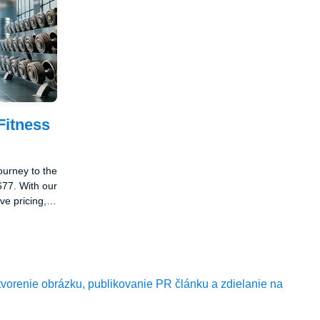
Fitness
journey to the
677. With our
ve pricing,
fitness goals
7 can make in
tvorenie obrázku, publikovanie PR článku a zdielanie na