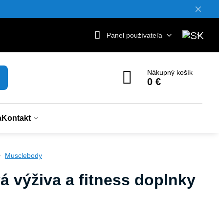
✕
Panel používateľa
Nákupný košík
0 €
a
Kontakt
Musclebody
á výživa a fitness doplnky