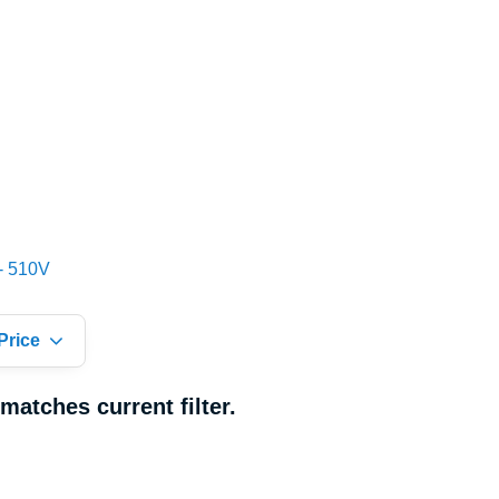
- 510V
Price