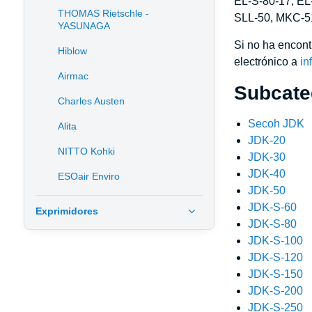
EL-S-80-17, EL
THOMAS Rietschle -
SLL-50, MKC-5
YASUNAGA
Si no ha encont
Hiblow
electrónico a
in
Airmac
Subcateg
Charles Austen
Secoh JDK
Alita
JDK-20
NITTO Kohki
JDK-30
JDK-40
ESOair Enviro
JDK-50
JDK-S-60
Exprimidores
JDK-S-80
JDK-S-100
JDK-S-120
JDK-S-150
JDK-S-200
JDK-S-250