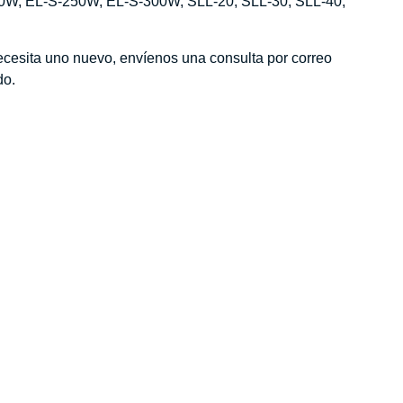
0W, EL-S-250W, EL-S-300W, SLL-20, SLL-30, SLL-40,
ecesita uno nuevo, envíenos una consulta por correo
do.