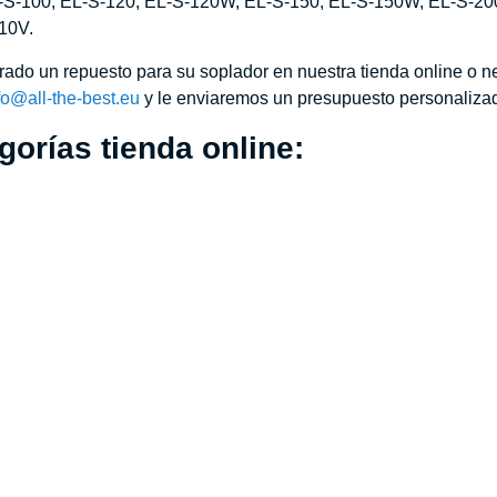
-S-100, EL-S-120, EL-S-120W, EL-S-150, EL-S-150W, EL-S-20
10V.
rado un repuesto para su soplador en nuestra tienda online o n
fo@all-the-best.eu
y le enviaremos un presupuesto personaliza
orías tienda online: