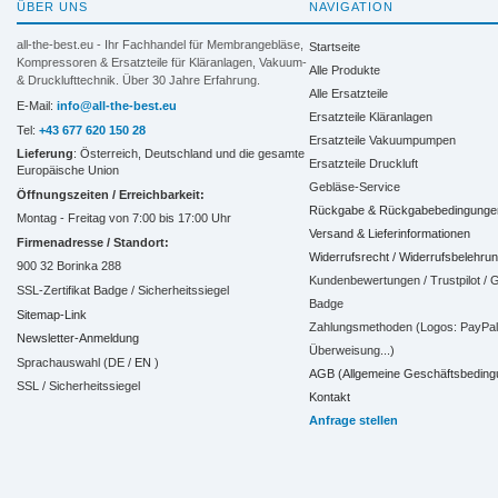
ÜBER UNS
NAVIGATION
all-the-best.eu - Ihr Fachhandel für Membrangebläse,
Startseite
Kompressoren & Ersatzteile für Kläranlagen, Vakuum-
Alle Produkte
& Drucklufttechnik. Über 30 Jahre Erfahrung.
Alle Ersatzteile
E-Mail:
info@all-the-best.eu
Ersatzteile Kläranlagen
Tel:
+43 677 620 150 28
Ersatzteile Vakuumpumpen
Lieferung
: Österreich, Deutschland und die gesamte
Ersatzteile Druckluft
Europäische Union
Gebläse-Service
Öffnungszeiten / Erreichbarkeit:
Rückgabe & Rückgabebedingunge
Montag - Freitag von 7:00 bis 17:00 Uhr
Versand & Lieferinformationen
Firmenadresse / Standort:
Widerrufsrecht / Widerrufsbelehru
900 32 Borinka 288
Kundenbewertungen / Trustpilot /
SSL-Zertifikat Badge / Sicherheitssiegel
Badge
Sitemap-Link
Zahlungsmethoden (Logos: PayPal, 
Newsletter-Anmeldung
Überweisung...)
Sprachauswahl (DE /
EN
)
AGB (Allgemeine Geschäftsbeding
SSL / Sicherheitssiegel
Kontakt
Anfrage stellen