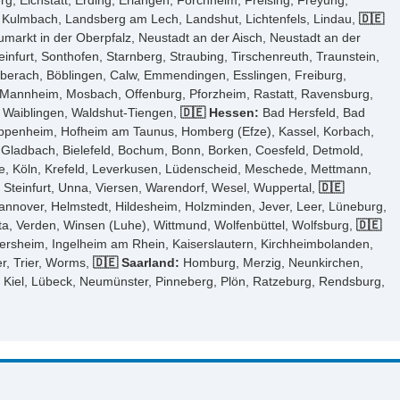
 Eichstätt, Erding, Erlangen, Forchheim, Freising, Freyung,
, Kulmbach, Landsberg am Lech, Landshut, Lichtenfels, Lindau,
🇩🇪
arkt in der Oberpfalz, Neustadt an der Aisch, Neustadt an der
furt, Sonthofen, Starnberg, Straubing, Tirschenreuth, Traunstein,
iberach, Böblingen, Calw, Emmendingen, Esslingen, Freiburg,
, Mannheim, Mosbach, Offenburg, Pforzheim, Rastatt, Ravensburg,
n, Waiblingen, Waldshut-Tiengen,
🇩🇪 Hessen:
Bad Hersfeld, Bad
ppenheim, Hofheim am Taunus, Homberg (Efze), Kassel, Korbach,
Gladbach, Bielefeld, Bochum, Bonn, Borken, Coesfeld, Detmold,
e, Köln, Krefeld, Leverkusen, Lüdenscheid, Meschede, Mettmann,
Steinfurt, Unna, Viersen, Warendorf, Wesel, Wuppertal,
🇩🇪
annover, Helmstedt, Hildesheim, Holzminden, Jever, Leer, Lüneburg,
a, Verden, Winsen (Luhe), Wittmund, Wolfenbüttel, Wolfsburg,
🇩🇪
ersheim, Ingelheim am Rhein, Kaiserslautern, Kirchheimbolanden,
r, Trier, Worms,
🇩🇪 Saarland:
Homburg, Merzig, Neunkirchen,
 Kiel, Lübeck, Neumünster, Pinneberg, Plön, Ratzeburg, Rendsburg,