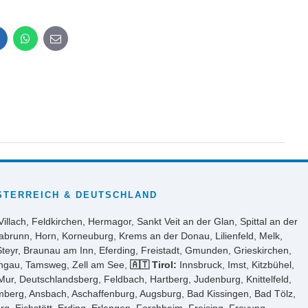
inkedIn
WhatsApp
E-
mail
STERREICH & DEUTSCHLAND
Villach, Feldkirchen, Hermagor, Sankt Veit an der Glan, Spittal an der
abrunn, Horn, Korneuburg, Krems an der Donau, Lilienfeld, Melk,
Steyr, Braunau am Inn, Eferding, Freistadt, Gmunden, Grieskirchen,
ongau, Tamsweg, Zell am See,
🇦🇹 Tirol:
Innsbruck, Imst, Kitzbühel,
ur, Deutschlandsberg, Feldbach, Hartberg, Judenburg, Knittelfeld,
Amberg, Ansbach, Aschaffenburg, Augsburg, Bad Kissingen, Bad Tölz,