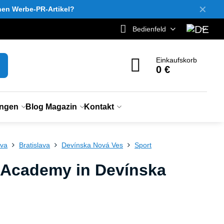
✕
inen Werbe-PR-Artikel?
Bedienfeld
Einkaufskorb
0 €
ungen
Blog Magazin
Kontakt
ava
Bratislava
Devínska Nová Ves
Sport
t Academy in Devínska