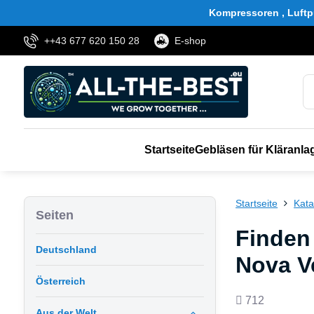
Kompressoren , Luftp
++43 677 620 150 28
E-shop
Startseite
Gebläsen für Kläranla
Startseite
Kata
Seiten
Finden 
Deutschland
Nova V
Österreich
Anzahl
712
Aus der Welt