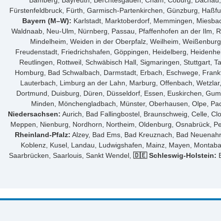
Bamberg, Bayreuth, Berchtesgaden, Cham, Coburg, Dachau, De
Fürstenfeldbruck, Fürth, Garmisch-Partenkirchen, Günzburg, Haßfur
Bayern (M–W):
Karlstadt, Marktoberdorf, Memmingen, Miesbach
Waldnaab, Neu-Ulm, Nürnberg, Passau, Pfaffenhofen an der Ilm, Re
Mindelheim, Weiden in der Oberpfalz, Weilheim, Weißenbur
Freudenstadt, Friedrichshafen, Göppingen, Heidelberg, Heidenhe
Reutlingen, Rottweil, Schwäbisch Hall, Sigmaringen, Stuttgart,
Homburg, Bad Schwalbach, Darmstadt, Erbach, Eschwege, Frankf
Lauterbach, Limburg an der Lahn, Marburg, Offenbach, Wetzla
Dortmund, Duisburg, Düren, Düsseldorf, Essen, Euskirchen, Gum
Minden, Mönchengladbach, Münster, Oberhausen, Olpe, Pader
Niedersachsen:
Aurich, Bad Fallingbostel, Braunschweig, Celle, C
Meppen, Nienburg, Nordhorn, Northeim, Oldenburg, Osnabrück, Pei
Rheinland-Pfalz:
Alzey, Bad Ems, Bad Kreuznach, Bad Neuenahr-A
Koblenz, Kusel, Landau, Ludwigshafen, Mainz, Mayen, Montaba
Saarbrücken, Saarlouis, Sankt Wendel,
🇩🇪 Schleswig-Holstein:
B