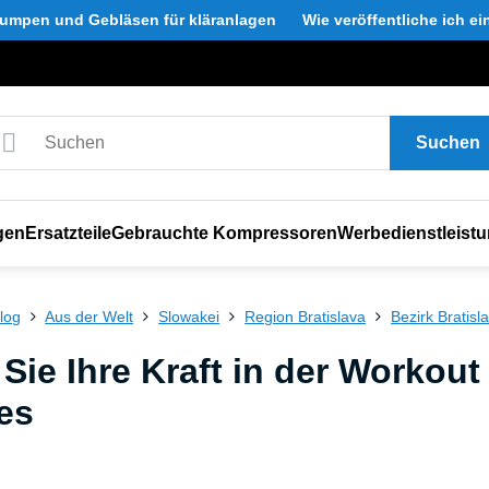
umpen und Gebläsen für kläranlagen
Wie veröffentliche ich e
Suchen
gen
Ersatzteile
Gebrauchte Kompressoren
Werbedienstleist
log
Aus der Welt
Slowakei
Region Bratislava
Bezirk Bratisl
Sie Ihre Kraft in der Workou
es