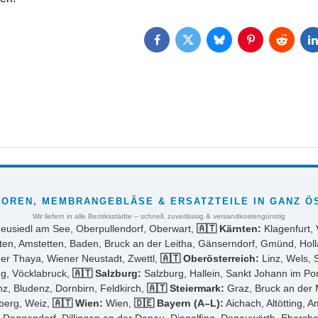
Facebook
Twitter
Bluesky
Pinterest
Reddit
L
OREN, MEMBRANGEBLÄSE & ERSATZTEILE IN GANZ Ö
Wir liefern in alle Bezirksstädte – schnell, zuverlässig & versandkostengünstig
Neusiedl am See, Oberpullendorf, Oberwart,
🇦🇹 Kärnten:
Klagenfurt, 
ten, Amstetten, Baden, Bruck an der Leitha, Gänserndorf, Gmünd, Holl
der Thaya, Wiener Neustadt, Zwettl,
🇦🇹 Oberösterreich:
Linz, Wels, 
ng, Vöcklabruck,
🇦🇹 Salzburg:
Salzburg, Hallein, Sankt Johann im P
z, Bludenz, Dornbirn, Feldkirch,
🇦🇹 Steiermark:
Graz, Bruck an der M
sberg, Weiz,
🇦🇹 Wien:
Wien,
🇩🇪 Bayern (A–L):
Aichach, Altötting, 