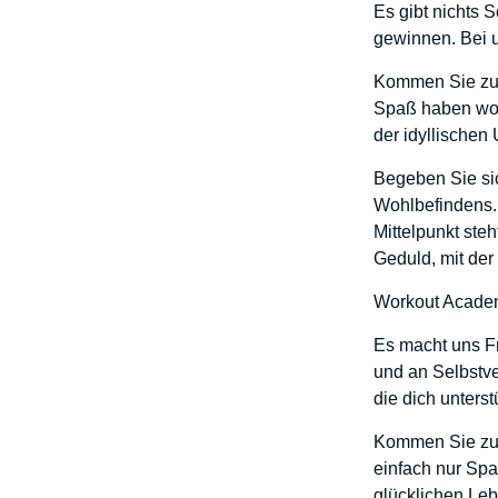
Es gibt nichts 
gewinnen. Bei un
Kommen Sie zu u
Spaß haben woll
der idyllische
Begeben Sie sic
Wohlbefindens. 
Mittelpunkt ste
Geduld, mit der
Workout Academy
Es macht uns Fr
und an Selbstve
die dich unterst
Kommen Sie zu u
einfach nur Spa
glücklichen Leb