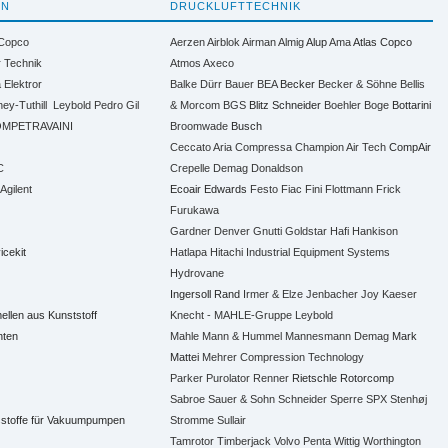
EN
DRUCKLUFTTECHNIK
 Copco
Aerzen
Airblok
Airman
Almig
Alup
Ama
Atlas Copco
r Technik
Atmos
Axeco
a
Elektror
Balke Dürr
Bauer
BEA
Becker
Becker & Söhne
Bellis
ney-Tuthill
Leybold
Pedro Gil
& Morcom
BGS
Blitz Schneider
Boehler
Boge
Bottarini
MPETRAVAINI
Broomwade
Busch
Ceccato Aria Compressa
Champion Air Tech
CompAir
C
Crepelle
Demag
Donaldson
 Agilent
Ecoair
Edwards
Festo
Fiac
Fini
Flottmann
Frick
Furukawa
Gardner Denver
Gnutti
Goldstar
Hafi
Hankison
icekit
Hatlapa
Hitachi Industrial Equipment Systems
Hydrovane
Ingersoll Rand
Irmer & Elze
Jenbacher
Joy
Kaeser
len aus Kunststoff
Knecht - MAHLE-Gruppe
Leybold
nten
Mahle
Mann & Hummel
Mannesmann Demag
Mark
Mattei
Mehrer Compression Technology
Parker
Purolator
Renner
Rietschle
Rotorcomp
Sabroe
Sauer & Sohn
Schneider
Sperre
SPX
Stenhøj
sstoffe für Vakuumpumpen
Stromme
Sullair
Tamrotor
Timberjack
Volvo Penta
Wittig
Worthington