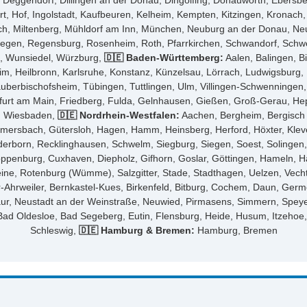
ggendorf, Dillingen an der Donau, Dingolfing, Donauwörth, Ebersberg,
t, Hof, Ingolstadt, Kaufbeuren, Kelheim, Kempten, Kitzingen, Kronach
, Miltenberg, Mühldorf am Inn, München, Neuburg an der Donau, Neum
gen, Regensburg, Rosenheim, Roth, Pfarrkirchen, Schwandorf, Schwein
g, Wunsiedel, Würzburg,
🇩🇪 Baden-Württemberg:
Aalen, Balingen, B
im, Heilbronn, Karlsruhe, Konstanz, Künzelsau, Lörrach, Ludwigsburg
 Tauberbischofsheim, Tübingen, Tuttlingen, Ulm, Villingen-Schwenninge
urt am Main, Friedberg, Fulda, Gelnhausen, Gießen, Groß-Gerau, He
r, Wiesbaden,
🇩🇪 Nordrhein-Westfalen:
Aachen, Bergheim, Bergisch 
mersbach, Gütersloh, Hagen, Hamm, Heinsberg, Herford, Höxter, Klev
born, Recklinghausen, Schwelm, Siegburg, Siegen, Soest, Solingen, 
loppenburg, Cuxhaven, Diepholz, Gifhorn, Goslar, Göttingen, Hameln, H
ne, Rotenburg (Wümme), Salzgitter, Stade, Stadthagen, Uelzen, Vecht
hrweiler, Bernkastel-Kues, Birkenfeld, Bitburg, Cochem, Daun, Germ
ur, Neustadt an der Weinstraße, Neuwied, Pirmasens, Simmern, Speye
ad Oldesloe, Bad Segeberg, Eutin, Flensburg, Heide, Husum, Itzehoe,
Schleswig,
🇩🇪 Hamburg & Bremen:
Hamburg, Bremen