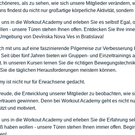
Schöneres, als zu sehen, wie sich unsere Mitglieder verändern, 
s findest du nicht nur großartige körperliche Aktivität, sondern
ns in die Workout Academy und erleben Sie es selbst! Egal, o
en - unsere Türen stehen Ihnen offen. Entdecken Sie Ihre inn
n Umgebung von Devínska Nova Ves in Bratislava!
h mit uns auf eine faszinierende Pilgerreise zur Verbesserung 
Seit über fünf Jahren bieten wir Gruppen- und Einzeltrainings 
ht. In unseren Kursen lernen Sie die richtigen Bewegungstechn
 Sie die täglichen Herausforderungen meistern können.
 ist nicht nur für Erwachsene gedacht.
eude, die Entwicklung unserer Mitglieder zu beobachten, wie si
rtrauen gewinnen. Denn bei Workout Academy geht es nicht nur
ützt und motiviert.
ns in die Workout Academy und erleben Sie die Erfahrung selb
ß haben wollen - unsere Türen stehen Ihnen immer offen. Begin
en!