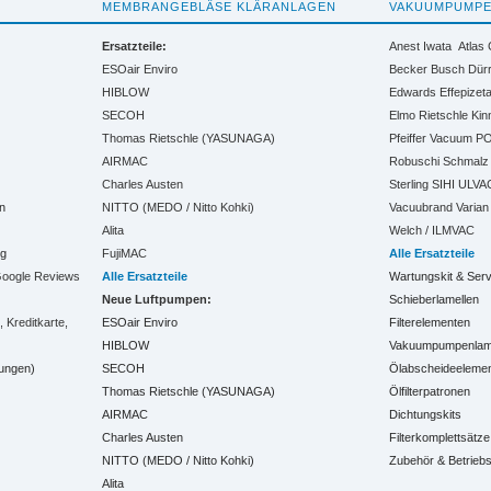
MEMBRANGEBLÄSE KLÄRANLAGEN
VAKUUMPUMP
Ersatzteile:
Anest Iwata
Atlas
ESOair Enviro
Becker
Busch
Dür
HIBLOW
Edwards
Effepizet
SECOH
Elmo Rietschle
Kin
Thomas Rietschle (YASUNAGA)
Pfeiffer Vacuum
PO
AIRMAC
Robuschi
Schmalz
Charles Austen
Sterling SIHI
ULVA
n
NITTO (MEDO / Nitto Kohki)
Vacuubrand
Varian
Alita
Welch / ILMVAC
ng
FujiMAC
Alle Ersatzteile
 Google Reviews
Alle Ersatzteile
Wartungskit & Serv
Neue Luftpumpen:
Schieberlamellen
Kreditkarte,
ESOair Enviro
Filterelementen
HIBLOW
Vakuumpumpenlamel
ungen)
SECOH
Ölabscheideeleme
Thomas Rietschle (YASUNAGA)
Ölfilterpatronen
AIRMAC
Dichtungskits
Charles Austen
Filterkomplettsätze
NITTO (MEDO / Nitto Kohki)
Zubehör & Betrieb
Alita