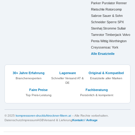
Parker
Purolator
Renner
Rietschle
Rotorcomp
Sabroe
Sauer & Sohn
Schneider
Sperre
SPX
Stenhøj
Stromme
Sullair
Tamrotor
Timberjack
Volvo
Penta
Wittig
Worthington
Creyssensac
York
Alle Ersatzteile
30+ Jahre Erfahrung
Lagerware
Original & Kompatibel
Branchenexperten
Schneller Versand AT &
Ersatzteile aller Marken
DE
Faire Preise
Fachberatung
Top Preis-Leistung
Persönlich & kompetent
© 2025
kompressoren-drucklufttrockner-filtern.at
– Alle Rechte vorbehalten.
Datenschutz
Impressum
AGB
Versand & Lieferung
Kontakt / Anfrage