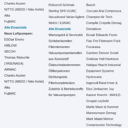
Charles Austen
Robuschi
Schmalz
Busch
NITTO (MEDO / Nitto Kohki)
Sterling SIHI
ULVAC
Ceccato Aria Compressa
Alita
Vacuubrand
Varian Agilent
Champion Air Tech
FujiMAC
Welch / ILMVAC
CompAir
Crepelle
Demag
Alle Ersatzteile
Alle Ersatzteile
Donaldson
Neue Luftpumpen:
Wartungskit & Servicekit
Ecoair
Edwards
Festo
ESOair Enviro
Schieberlamellen
Fiac
Fini
Flottmann
Frick
HIBLOW
Filterelementen
Furukawa
SECOH
Vakuumpumpenlamellen
Gardner Denver
Gnutti
Thomas Rietschle
aus Kunststoff
Goldstar
Hafi
Hankison
(YASUNAGA)
Ölabscheideelementen
Hatlapa
Hitachi Industrial
AIRMAC
Ölfilterpatronen
Equipment Systems
Charles Austen
Dichtungskits
Hydrovane
NITTO (MEDO / Nitto Kohki)
Filterkomplettsätze
Ingersoll Rand
Irmer &
Alita
Zubehör & Betriebsstoffe
Elze
Jenbacher
Joy
FujiMAC
für Vakuumpumpen
Kaeser
Knecht - MAHLE-
Gruppe
Leybold
Mahle
Mann & Hummel
Mannesmann Demag
Mark
Mattei
Mehrer
Compression Technology