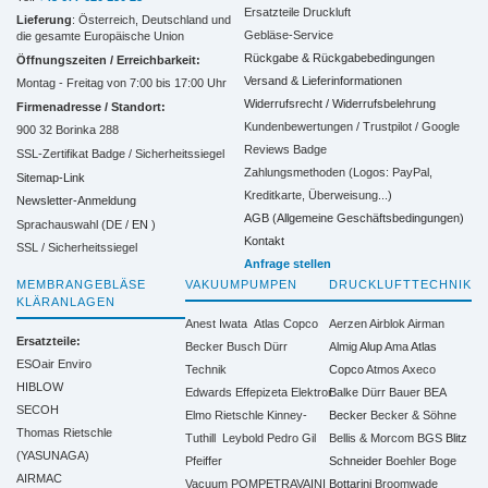
Ersatzteile Druckluft
Lieferung
: Österreich, Deutschland und
Gebläse-Service
die gesamte Europäische Union
Rückgabe & Rückgabebedingungen
Öffnungszeiten / Erreichbarkeit:
Versand & Lieferinformationen
Montag - Freitag von 7:00 bis 17:00 Uhr
Widerrufsrecht / Widerrufsbelehrung
Firmenadresse / Standort:
Kundenbewertungen / Trustpilot / Google
900 32 Borinka 288
Reviews Badge
SSL-Zertifikat Badge / Sicherheitssiegel
Zahlungsmethoden (Logos: PayPal,
Sitemap-Link
Kreditkarte, Überweisung...)
Newsletter-Anmeldung
AGB (Allgemeine Geschäftsbedingungen)
Sprachauswahl (DE /
EN
)
Kontakt
SSL / Sicherheitssiegel
Anfrage stellen
MEMBRANGEBLÄSE
VAKUUMPUMPEN
DRUCKLUFTTECHNIK
KLÄRANLAGEN
Anest Iwata
Atlas Copco
Aerzen
Airblok
Airman
Ersatzteile:
Becker
Busch
Dürr
Almig
Alup
Ama
Atlas
ESOair Enviro
Technik
Copco
Atmos
Axeco
HIBLOW
Edwards
Effepizeta
Elektror
Balke Dürr
Bauer
BEA
SECOH
Elmo Rietschle
Kinney-
Becker
Becker & Söhne
Thomas Rietschle
Tuthill
Leybold
Pedro Gil
Bellis & Morcom
BGS
Blitz
(YASUNAGA)
Pfeiffer
Schneider
Boehler
Boge
AIRMAC
Vacuum
POMPETRAVAINI
Bottarini
Broomwade