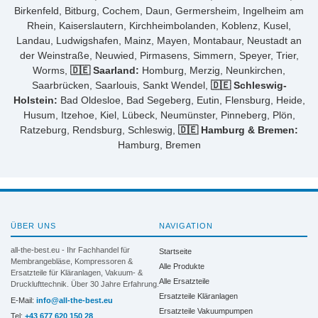
Birkenfeld, Bitburg, Cochem, Daun, Germersheim, Ingelheim am
Rhein, Kaiserslautern, Kirchheimbolanden, Koblenz, Kusel,
Landau, Ludwigshafen, Mainz, Mayen, Montabaur, Neustadt an
der Weinstraße, Neuwied, Pirmasens, Simmern, Speyer, Trier,
Worms,
🇩🇪 Saarland:
Homburg, Merzig, Neunkirchen,
Saarbrücken, Saarlouis, Sankt Wendel,
🇩🇪 Schleswig-
Holstein:
Bad Oldesloe, Bad Segeberg, Eutin, Flensburg, Heide,
Husum, Itzehoe, Kiel, Lübeck, Neumünster, Pinneberg, Plön,
Ratzeburg, Rendsburg, Schleswig,
🇩🇪 Hamburg & Bremen:
Hamburg, Bremen
ÜBER UNS
NAVIGATION
all-the-best.eu - Ihr Fachhandel für
Startseite
Membrangebläse, Kompressoren &
Alle Produkte
Ersatzteile für Kläranlagen, Vakuum- &
Alle Ersatzteile
Drucklufttechnik. Über 30 Jahre Erfahrung.
Ersatzteile Kläranlagen
E-Mail:
info@all-the-best.eu
Ersatzteile Vakuumpumpen
Tel:
+43 677 620 150 28