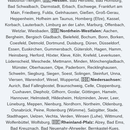
Waldshut-Tiengen,
🇩🇪 Hessen:
Bad Hersfeld, Bad Homburg,
Bad Schwalbach, Darmstadt, Erbach, Eschwege, Frankfurt am
Main, Friedberg, Fulda, Gelnhausen, Gießen, Groß-Gerau,
Heppenheim, Hofheim am Taunus, Homberg (Efze), Kassel,
Korbach, Lauterbach, Limburg an der Lahn, Marburg, Offenbach,
Wetzlar, Wiesbaden,
🇩🇪 Nordrhein-Westfalen:
Aachen,
Bergheim, Bergisch Gladbach, Bielefeld, Bochum, Bonn, Borken,
Coesfeld, Detmold, Dortmund, Duisburg, Düren, Düsseldorf,
Essen, Euskirchen, Gummersbach, Gütersloh, Hagen, Hamm,
Heinsberg, Herford, Höxter, Kleve, Köln, Krefeld, Leverkusen,
Lüdenscheid, Meschede, Mettmann, Minden, Mönchengladbach,
Münster, Oberhausen, Olpe, Paderborn, Recklinghausen,
Schwelm, Siegburg, Siegen, Soest, Solingen, Steinfurt, Unna,
Viersen, Warendorf, Wesel, Wuppertal,
🇩🇪 Niedersachsen:
Aurich, Bad Fallingbostel, Braunschweig, Celle, Cloppenburg,
Cuxhaven, Diepholz, Gifhorn, Goslar, Göttingen, Hameln,
Hannover, Helmstedt, Hildesheim, Holzminden, Jever, Leer,
Lüneburg, Meppen, Nienburg, Nordhorn, Northeim, Oldenburg,
Osnabrück, Peine, Rotenburg (Wümme), Salzgitter, Stade,
Stadthagen, Uelzen, Vechta, Verden, Winsen (Luhe), Wittmund,
Wolfenbüttel, Wolfsburg,
🇩🇪 Rheinland-Pfalz:
Alzey, Bad Ems,
Bad Kreuznach, Bad Neuenahr-Ahrweiler, Bernkastel-Kues,