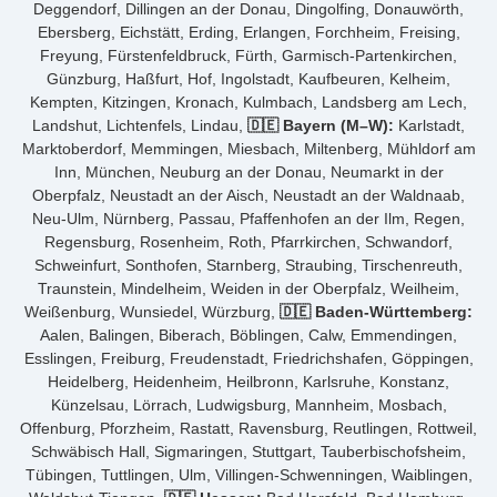
Deggendorf, Dillingen an der Donau, Dingolfing, Donauwörth,
Ebersberg, Eichstätt, Erding, Erlangen, Forchheim, Freising,
Freyung, Fürstenfeldbruck, Fürth, Garmisch-Partenkirchen,
Günzburg, Haßfurt, Hof, Ingolstadt, Kaufbeuren, Kelheim,
Kempten, Kitzingen, Kronach, Kulmbach, Landsberg am Lech,
Landshut, Lichtenfels, Lindau,
🇩🇪 Bayern (M–W):
Karlstadt,
Marktoberdorf, Memmingen, Miesbach, Miltenberg, Mühldorf am
Inn, München, Neuburg an der Donau, Neumarkt in der
Oberpfalz, Neustadt an der Aisch, Neustadt an der Waldnaab,
Neu-Ulm, Nürnberg, Passau, Pfaffenhofen an der Ilm, Regen,
Regensburg, Rosenheim, Roth, Pfarrkirchen, Schwandorf,
Schweinfurt, Sonthofen, Starnberg, Straubing, Tirschenreuth,
Traunstein, Mindelheim, Weiden in der Oberpfalz, Weilheim,
Weißenburg, Wunsiedel, Würzburg,
🇩🇪 Baden-Württemberg:
Aalen, Balingen, Biberach, Böblingen, Calw, Emmendingen,
Esslingen, Freiburg, Freudenstadt, Friedrichshafen, Göppingen,
Heidelberg, Heidenheim, Heilbronn, Karlsruhe, Konstanz,
Künzelsau, Lörrach, Ludwigsburg, Mannheim, Mosbach,
Offenburg, Pforzheim, Rastatt, Ravensburg, Reutlingen, Rottweil,
Schwäbisch Hall, Sigmaringen, Stuttgart, Tauberbischofsheim,
Tübingen, Tuttlingen, Ulm, Villingen-Schwenningen, Waiblingen,