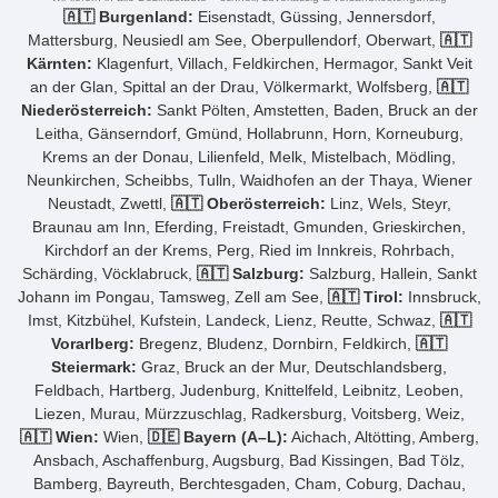
🇦🇹 Burgenland:
Eisenstadt, Güssing, Jennersdorf,
Mattersburg, Neusiedl am See, Oberpullendorf, Oberwart,
🇦🇹
Kärnten:
Klagenfurt, Villach, Feldkirchen, Hermagor, Sankt Veit
an der Glan, Spittal an der Drau, Völkermarkt, Wolfsberg,
🇦🇹
Niederösterreich:
Sankt Pölten, Amstetten, Baden, Bruck an der
Leitha, Gänserndorf, Gmünd, Hollabrunn, Horn, Korneuburg,
Krems an der Donau, Lilienfeld, Melk, Mistelbach, Mödling,
Neunkirchen, Scheibbs, Tulln, Waidhofen an der Thaya, Wiener
Neustadt, Zwettl,
🇦🇹 Oberösterreich:
Linz, Wels, Steyr,
Braunau am Inn, Eferding, Freistadt, Gmunden, Grieskirchen,
Kirchdorf an der Krems, Perg, Ried im Innkreis, Rohrbach,
Schärding, Vöcklabruck,
🇦🇹 Salzburg:
Salzburg, Hallein, Sankt
Johann im Pongau, Tamsweg, Zell am See,
🇦🇹 Tirol:
Innsbruck,
Imst, Kitzbühel, Kufstein, Landeck, Lienz, Reutte, Schwaz,
🇦🇹
Vorarlberg:
Bregenz, Bludenz, Dornbirn, Feldkirch,
🇦🇹
Steiermark:
Graz, Bruck an der Mur, Deutschlandsberg,
Feldbach, Hartberg, Judenburg, Knittelfeld, Leibnitz, Leoben,
Liezen, Murau, Mürzzuschlag, Radkersburg, Voitsberg, Weiz,
🇦🇹 Wien:
Wien,
🇩🇪 Bayern (A–L):
Aichach, Altötting, Amberg,
Ansbach, Aschaffenburg, Augsburg, Bad Kissingen, Bad Tölz,
Bamberg, Bayreuth, Berchtesgaden, Cham, Coburg, Dachau,