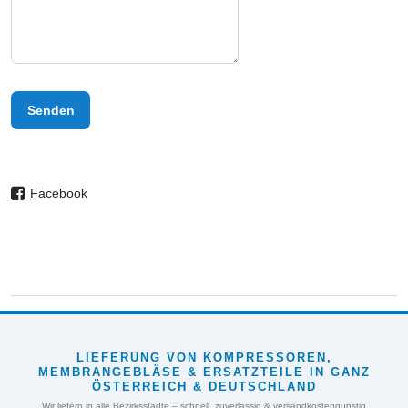
Senden
Facebook
LIEFERUNG VON KOMPRESSOREN,
MEMBRANGEBLÄSE & ERSATZTEILE IN GANZ
ÖSTERREICH & DEUTSCHLAND
Wir liefern in alle Bezirksstädte – schnell, zuverlässig & versandkostengünstig