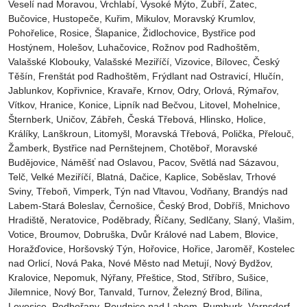
Veselí nad Moravou‎, Vrchlabí‎, Vysoké Mýto‎, Zubří‎, Žatec‎,
Bučovice, Hustopeče, Kuřim, Mikulov, Moravský Krumlov,
Pohořelice, Rosice, Šlapanice, Židlochovice, Bystřice pod
Hostýnem, Holešov, Luhačovice, Rožnov pod Radhoštěm,
Valašské Klobouky, Valašské Meziříčí, Vizovice, Bílovec, Český
Těšín, Frenštát pod Radhoštěm, Frýdlant nad Ostravicí, Hlučín,
Jablunkov, Kopřivnice, Kravaře, Krnov, Odry, Orlová, Rýmařov,
Vítkov, Hranice, Konice, Lipník nad Bečvou, Litovel, Mohelnice,
Šternberk, Uničov, Zábřeh, Česká Třebová, Hlinsko, Holice,
Králíky, Lanškroun, Litomyšl, Moravská Třebová, Polička, Přelouč,
Žamberk, Bystřice nad Pernštejnem, Chotěboř, Moravské
Budějovice, Náměšť nad Oslavou, Pacov, Světlá nad Sázavou,
Telč, Velké Meziříčí, Blatná, Dačice, Kaplice, Soběslav, Trhové
Sviny, Třeboň, Vimperk, Týn nad Vltavou, Vodňany, Brandýs nad
Labem-Stará Boleslav, Černošice, Český Brod, Dobříš, Mnichovo
Hradiště, Neratovice, Poděbrady, Říčany, Sedlčany, Slaný, Vlašim,
Votice, Broumov, Dobruška, Dvůr Králové nad Labem, Blovice,
Horažďovice, Horšovský Týn, Hořovice, Hořice, Jaroměř, Kostelec
nad Orlicí, Nová Paka, Nové Město nad Metují, Nový Bydžov,
Kralovice, Nepomuk, Nýřany, Přeštice, Stod, Stříbro, Sušice,
Jilemnice, Nový Bor, Tanvald, Turnov, Železný Brod, Bílina,
Lovosice, Podbořany, Roudnice nad Labem, Rumburk, Varnsdorf,