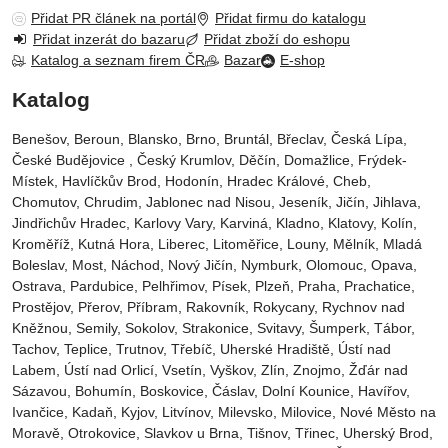
Přidat PR článek na portál
Přidat firmu do katalogu
Přidat inzerát do bazaru
Přidat zboží do eshopu
Katalog a seznam firem ČR
Bazar
E-shop
Katalog
Benešov, Beroun, Blansko, Brno, Bruntál, Břeclav, Česká Lípa‎,
České Budějovice‎ , Český Krumlov‎, Děčín‎, Domažlice‎, Frýdek-
Místek‎, Havlíčkův Brod‎, Hodonín, Hradec Králové‎, Cheb‎,
Chomutov‎, Chrudim‎, Jablonec nad Nisou‎, Jeseník‎, Jičín‎, Jihlava,
Jindřichův Hradec‎, Karlovy Vary‎, Karviná‎, Kladno‎, Klatovy‎, Kolín‎,
Kroměříž‎, Kutná Hora‎, Liberec‎, Litoměřice‎, Louny‎, Mělník‎, Mladá
Boleslav‎, Most‎, Náchod‎, Nový Jičín‎, Nymburk‎, Olomouc‎, Opava,
Ostrava‎, Pardubice‎, Pelhřimov‎, Písek‎‎, Plzeň‎‎‎, Praha‎, Prachatice‎,
Prostějov‎, Přerov‎, Příbram‎, Rakovník‎, Rokycany, Rychnov nad
Kněžnou, Semily‎, Sokolov‎, Strakonice, Svitavy, Šumperk, Tábor,
Tachov, Teplice, Trutnov‎, Třebíč, Uherské Hradiště, Ústí nad
Labem‎, Ústí nad Orlicí‎, Vsetín, Vyškov, Zlín, Znojmo, Žďár nad
Sázavou, Bohumín, Boskovice‎, Čáslav‎, Dolní Kounice‎, Havířov‎,
Ivančice‎, Kadaň, Kyjov, Litvínov‎, Milevsko‎, Milovice‎, Nové Město na
Moravě‎, Otrokovice‎‎, Slavkov u Brna‎, Tišnov‎, Třinec‎, Uherský Brod‎,