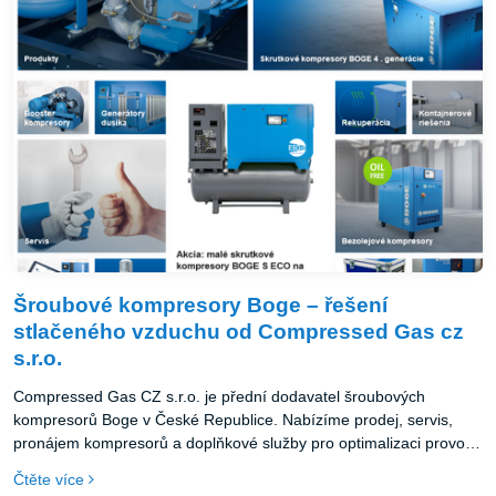
Šroubové kompresory Boge – řešení
stlačeného vzduchu od Compressed Gas cz
s.r.o.
Compressed Gas CZ s.r.o. je přední dodavatel šroubových
kompresorů Boge v České Republice. Nabízíme prodej, servis,
pronájem kompresorů a doplňkové služby pro optimalizaci provozu
stlačeného vzduchu v průmyslu. Díky kvalitě a individuálnímu
Čtěte více
přístupu jsme spolehlivým partnerem.