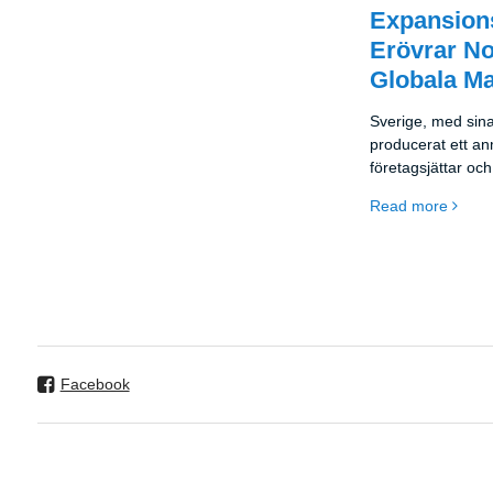
Expansions
Erövrar No
Globala M
Sverige, med sina
producerat ett an
företagsjättar oc
varumärken. Från
Read more
och H&M till nyar
Klarna - svenska 
exceptionell förm
begränsade hemm
framgång.
Facebook