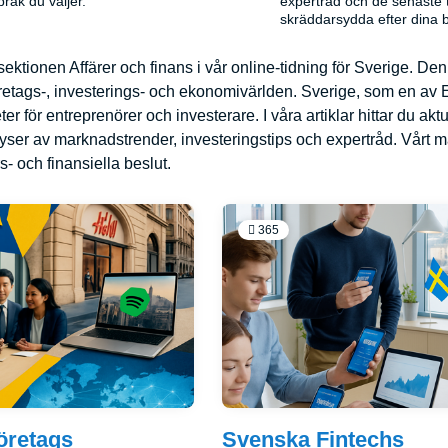
råk du väljer.
expertråd och de senaste 
skräddarsydda efter dina 
sektionen Affärer och finans i vår online-tidning för Sverige. 
öretags-, investerings- och ekonomivärlden. Sverige, som en av 
r för entreprenörer och investerare. I våra artiklar hittar du a
yser av marknadstrender, investeringstips och expertråd. Vårt mål
s- och finansiella beslut.
365
öretags
Svenska Fintechs