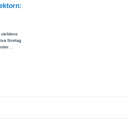
ektorn:
v världens
iva företag
nster
bila
ntreprenörer
torn.