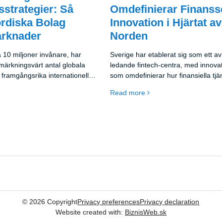
strategier: Så
Omdefinierar Finanss
rdiska Bolag
Innovation i Hjärtat av
arknader
Norden
 10 miljoner invånare, har
Sverige har etablerat sig som ett a
märkningsvärt antal globala
ledande fintech-centra, med innovat
h framgångsrika internationella
som omdefinierar hur finansiella tjä
 etablerade ikoner som IKEA
levereras och konsumeras. Från mo
Read more
e spelare som Spotify och
betalningar till neobanker och
företag har visat en
investeringsplattformar - svenska e
åga att expandera utanför sin
har skapat lösningar som förbättrar
amarknad och nå global
tillgänglighet, effektivitet och
användarupplevelse inom finanssek
©
2026
Copyright
Privacy preferences
Privacy declaration
Website created with:
BiznisWeb.sk