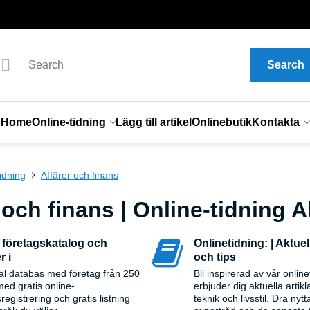
Search
Home
Online-tidning
Lägg till artikel
Onlinebutik
Kontakta
idning
Affärer och finans
 och finans | Online-tidning A
 företagskatalog och
Onlinetidning: | Aktuell
r i
och tips
al databas med företag från 250
Bli inspirerad av vår online
med gratis online-
erbjuder dig aktuella artikl
registrering och gratis listning
teknik och livsstil. Dra nytt