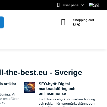
User panel
Shopping cart
0 €
ll-the-best.eu - Sverige
a artiklar
SEO-byrå: Digital
marknadsföring och
onlineannonse
tidning. Vi
ar om affärer,
En fullservicebyrå för marknadsföring
a av
och reklam för varumärkeskännedom