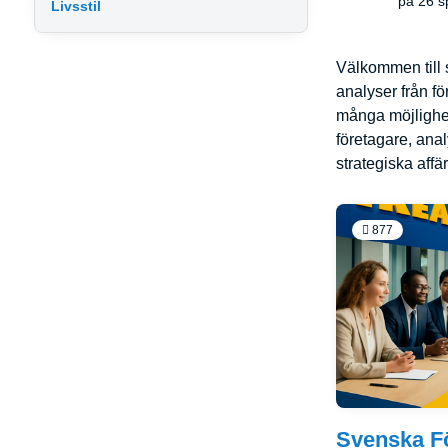
på 26 sp
Livsstil
Välkommen till 
analyser från f
många möjlighete
företagare, anal
strategiska affär
877
Svenska F