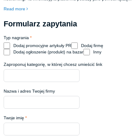
przedsiębiorców z Polski i całej Unii Europejskiej, tworząc w ten
Read more
sposób nowe możliwości współpracy, wymiany doświadczeń i
rozwoju. Odkryj Melds.eu - nową sieć biznesową łączącą
Formularz zapytania
przedsiębiorców z Polski i EU. Dziel się doświadczeniami, znajdź
partnerów i rozwijaj swój biznes.
Typ nagrania
*
Dodaj promocyjne artykuły PR
Dodaj firmę
Dodaj ogłoszenie (produkt) na bazar
Inny
Zaproponuj kategorię, w której chcesz umieścić link
Nazwa i adres Twojej firmy
Twoje imię
*