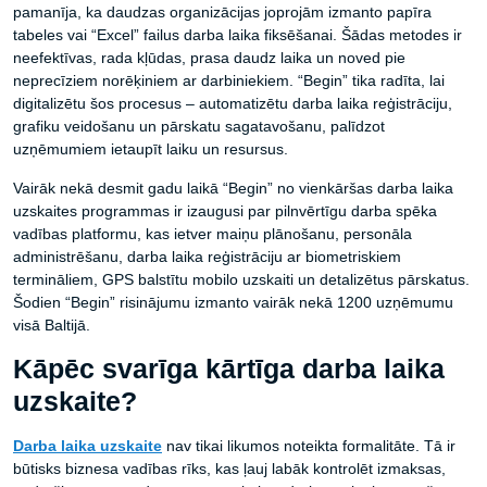
pamanīja, ka daudzas organizācijas joprojām izmanto papīra
tabeles vai “Excel” failus darba laika fiksēšanai. Šādas metodes ir
neefektīvas, rada kļūdas, prasa daudz laika un noved pie
neprecīziem norēķiniem ar darbiniekiem. “Begin” tika radīta, lai
digitalizētu šos procesus – automatizētu darba laika reģistrāciju,
grafiku veidošanu un pārskatu sagatavošanu, palīdzot
uzņēmumiem ietaupīt laiku un resursus.
Vairāk nekā desmit gadu laikā “Begin” no vienkāršas darba laika
uzskaites programmas ir izaugusi par pilnvērtīgu darba spēka
vadības platformu, kas ietver maiņu plānošanu, personāla
administrēšanu, darba laika reģistrāciju ar biometriskiem
termināliem, GPS balstītu mobilo uzskaiti un detalizētus pārskatus.
Šodien “Begin” risinājumu izmanto vairāk nekā 1200 uzņēmumu
visā Baltijā.
Kāpēc svarīga kārtīga darba laika
uzskaite?
Darba laika uzskaite
nav tikai likumos noteikta formalitāte. Tā ir
būtisks biznesa vadības rīks, kas ļauj labāk kontrolēt izmaksas,