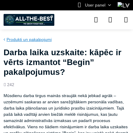
User panel
Produkti un pakalpojumi
Darba laika uzskaite: kāpēc ir
vērts izmantot “Begin”
pakalpojumus?
Views
242
count
Mūsdienu darba tirgus mainās straujāk nekā jebkad agrāk –
uzņēmumi saskaras ar arvien sarežģītākiem personāla vadības,
darba laika plānošanas un juridisko prasību izaicinājumiem. Tajā
pašā laikā vadītāji arvien biežāk meklē risinājumus, kas ļautu
samazināt administratīvās izmaksas un padarīt procesus
efektīvākus. Viens no šādiem risinājumiem ir darba laika uzskaites