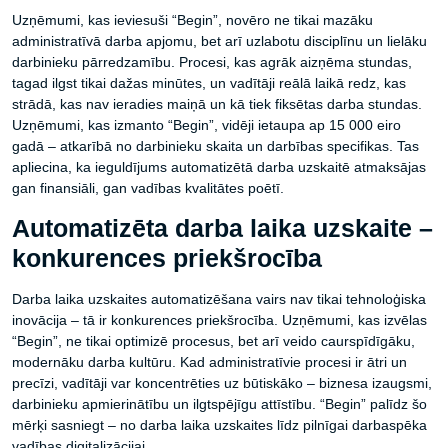
Uzņēmumi, kas ieviesuši “Begin”, novēro ne tikai mazāku
administratīvā darba apjomu, bet arī uzlabotu disciplīnu un lielāku
darbinieku pārredzamību. Procesi, kas agrāk aizņēma stundas,
tagad ilgst tikai dažas minūtes, un vadītāji reālā laikā redz, kas
strādā, kas nav ieradies maiņā un kā tiek fiksētas darba stundas.
Uzņēmumi, kas izmanto “Begin”, vidēji ietaupa ap 15 000 eiro
gadā – atkarībā no darbinieku skaita un darbības specifikas. Tas
apliecina, ka ieguldījums automatizētā darba uzskaitē atmaksājas
gan finansiāli, gan vadības kvalitātes poētī.
Automatizēta darba laika uzskaite –
konkurences priekšrocība
Darba laika uzskaites automatizēšana vairs nav tikai tehnoloģiska
inovācija – tā ir konkurences priekšrocība. Uzņēmumi, kas izvēlas
“Begin”, ne tikai optimizē procesus, bet arī veido caurspīdīgāku,
modernāku darba kultūru. Kad administratīvie procesi ir ātri un
precīzi, vadītāji var koncentrēties uz būtiskāko – biznesa izaugsmi,
darbinieku apmierinātību un ilgtspējīgu attīstību. “Begin” palīdz šo
mērķi sasniegt – no darba laika uzskaites līdz pilnīgai darbaspēka
vadības digitalizācijai.