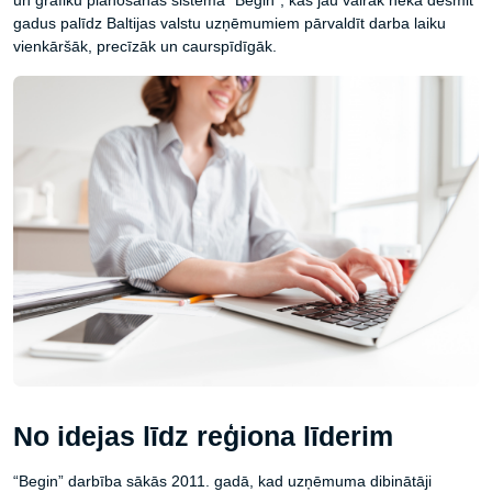
un grafiku plānošanas sistēma “Begin”, kas jau vairāk nekā desmit
gadus palīdz Baltijas valstu uzņēmumiem pārvaldīt darba laiku
vienkāršāk, precīzāk un caurspīdīgāk.
No idejas līdz reģiona līderim
“Begin” darbība sākās 2011. gadā, kad uzņēmuma dibinātāji