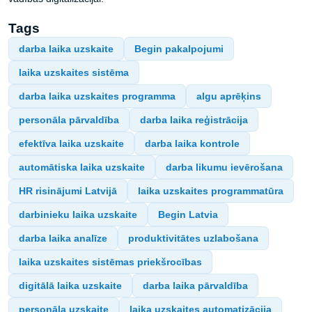
Tags
darba laika uzskaite
Begin pakalpojumi
laika uzskaites sistēma
darba laika uzskaites programma
algu aprēķins
personāla pārvaldība
darba laika reģistrācija
efektīva laika uzskaite
darba laika kontrole
automātiska laika uzskaite
darba likumu ievērošana
HR risinājumi Latvijā
laika uzskaites programmatūra
darbinieku laika uzskaite
Begin Latvia
darba laika analīze
produktivitātes uzlabošana
laika uzskaites sistēmas priekšrocības
digitālā laika uzskaite
darba laika pārvaldība
personāla uzskaite
laika uzskaites automatizācija