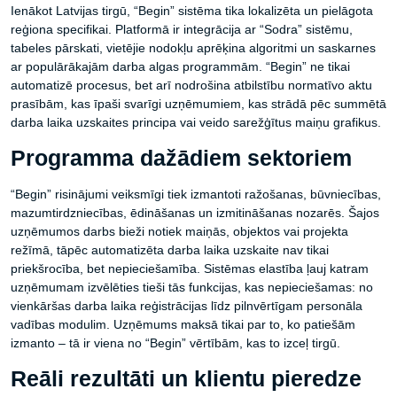
Ienākot Latvijas tirgū, “Begin” sistēma tika lokalizēta un pielāgota
reģiona specifikai. Platformā ir integrācija ar “Sodra” sistēmu,
tabeles pārskati, vietējie nodokļu aprēķina algoritmi un saskarnes
ar populārākajām darba algas programmām. “Begin” ne tikai
automatizē procesus, bet arī nodrošina atbilstību normatīvo aktu
prasībām, kas īpaši svarīgi uzņēmumiem, kas strādā pēc summētā
darba laika uzskaites principa vai veido sarežģītus maiņu grafikus.
Programma dažādiem sektoriem
“Begin” risinājumi veiksmīgi tiek izmantoti ražošanas, būvniecības,
mazumtirdzniecības, ēdināšanas un izmitināšanas nozarēs. Šajos
uzņēmumos darbs bieži notiek maiņās, objektos vai projekta
režīmā, tāpēc automatizēta darba laika uzskaite nav tikai
priekšrocība, bet nepieciešamība. Sistēmas elastība ļauj katram
uzņēmumam izvēlēties tieši tās funkcijas, kas nepieciešamas: no
vienkāršas darba laika reģistrācijas līdz pilnvērtīgam personāla
vadības modulim. Uzņēmums maksā tikai par to, ko patiešām
izmanto – tā ir viena no “Begin” vērtībām, kas to izceļ tirgū.
Reāli rezultāti un klientu pieredze