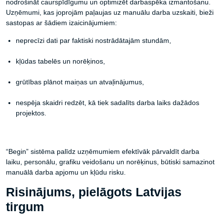
nodrošināt caurspīdīgumu un optimizēt darbaspēka izmantošanu.
Uzņēmumi, kas joprojām paļaujas uz manuālu darba uzskaiti, bieži
sastopas ar šādiem izaicinājumiem:
neprecīzi dati par faktiski nostrādātajām stundām,
kļūdas tabelēs un norēķinos,
grūtības plānot maiņas un atvaļinājumus,
nespēja skaidri redzēt, kā tiek sadalīts darba laiks dažādos
projektos.
“Begin” sistēma palīdz uzņēmumiem efektīvāk pārvaldīt darba
laiku, personālu, grafiku veidošanu un norēķinus, būtiski samazinot
manuālā darba apjomu un kļūdu risku.
Risinājums, pielāgots Latvijas
tirgum