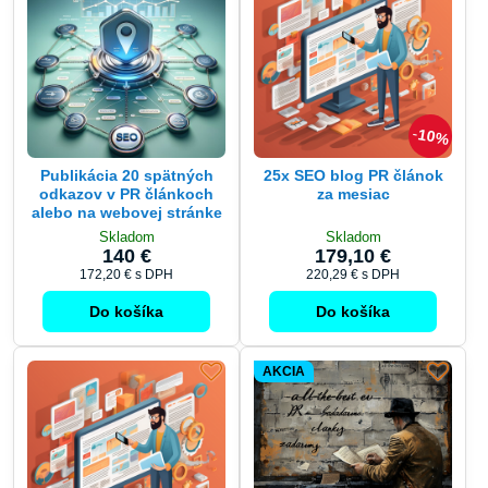
10%
Publikácia 20 spätných
25x SEO blog PR článok
odkazov v PR článkoch
za mesiac
alebo na webovej stránke
Skladom
Skladom
140 €
179,10 €
172,20 €
s DPH
220,29 €
s DPH
Do košíka
Do košíka
AKCIA