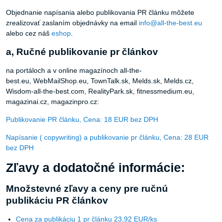
zrealizovať zaslaním objednávky na email
info@all-the-best.eu
alebo cez náš
eshop
.
a, Ručné publikovanie pr článkov
na portáloch a v online magazínoch all-the-
best.eu, WebMailShop.eu, TownTalk.sk, Melds.sk, Melds.cz,
Wisdom-all-the-best.com, RealityPark.sk, fitnessmedium.eu,
magazinai.cz, magazinpro.cz:
Publikovanie PR článku, Cena: 18 EUR bez DPH
Napísanie ( copywriting) a publikovanie pr článku, Cena: 28 EUR
bez DPH
Zľavy a dodatočné informácie:
Množstevné zľavy a ceny pre ručnú
publikáciu PR článkov
Cena za publikáciu 1 pr článku 23,92 EUR/ks
Cena za publikáciu 3 pr článkov 16 EUR/ks