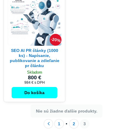
20%
SEO AI PR články (1000
ks) - Napísanie,
publikovanie a zdieľanie
pr článku
Skladom
800 €
984 €
s DPH
Do košíka
Nie sú žiadne ďalšie produkty.
1
2
3