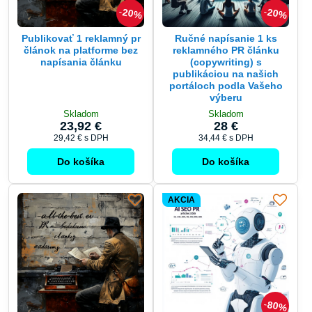
Publikovať 1 reklamný pr
Ručné napísanie 1 ks
článok na platforme bez
reklamného PR článku
napísania článku
(copywriting) s
publikáciou na našich
portáloch podla Vašeho
výberu
Skladom
Skladom
23,92 €
28 €
29,42 €
s DPH
34,44 €
s DPH
Do košíka
Do košíka
AKCIA
80%
Pridať 1 PR článok do
Napísanie a publikácia 10