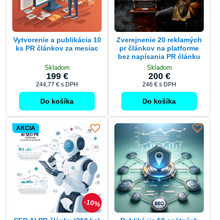
Vytvorenie a publikácia 10
Zverejnenie 20 reklamých
ks PR článkov za mesiac
pr článkov na platforme
bez napísania PR článku
Skladom
Skladom
199 €
200 €
244,77 €
s DPH
246 €
s DPH
Do košíka
Do košíka
AKCIA
10%
SEO AI PR články (250 ks)
Publikácia 50 spätných
- Napísanie, publikovanie
odkazov v PR článkoch