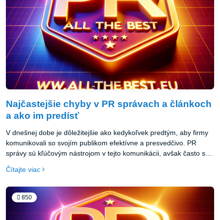
Najčastejšie chyby v PR správach a článkoch
a ako im predísť
V dnešnej dobe je dôležitejšie ako kedykoľvek predtým, aby firmy
komunikovali so svojím publikom efektívne a presvedčivo. PR
správy sú kľúčovým nástrojom v tejto komunikácii, avšak často sú
plné chýb, ktoré môžu zničiť dojem značky a znížiť dôveru publika.
Čítajte viac
Pozrime sa na najčastejšie chyby v PR správach a na to, ako ich
môžete predísť.
850