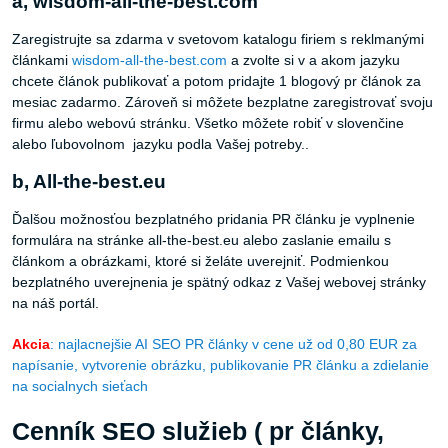
Zaregistrujte sa zdarma v svetovom katalogu firiem s reklmanými
článkami
wisdom-all-the-best.com
a zvolte si v a akom jazyku
chcete článok publikovať a potom pridajte 1 blogový pr článok za
mesiac zadarmo. Zároveň si môžete bezplatne zaregistrovať svoju
firmu alebo webovú stránku. Všetko môžete robiť v slovenčine
alebo ľubovolnom jazyku podla Vašej potreby..
b, All-the-best.eu
Ďalšou možnosťou bezplatného pridania PR článku je vyplnenie
formulára na stránke all-the-best.eu alebo zaslanie emailu s
článkom a obrázkami, ktoré si želáte uverejniť. Podmienkou
bezplatného uverejnenia je spätný odkaz z Vašej webovej stránky
na náš portál.
Akcia
: najlacnejšie AI SEO PR články v cene už od 0,80 EUR za
napísanie, vytvorenie obrázku, publikovanie PR článku a zdielanie
na socialnych sieťach
Cenník SEO služieb ( pr články,
spätné odkazy, banneri) na