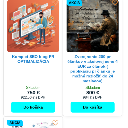
Komplet SEO blog PR
Zverejnenie 200 pr
OPTIMALIZÁCIA
článkov v akciovej cene 4
EUR za článok (
publikáciu pr článku je
možné rozložiť do 24
mesiacov)
Skladom
Skladom
750 €
800 €
922,50 €
s DPH
984 €
s DPH
Do košíka
Do košíka
AKCIA