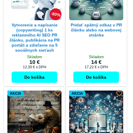
80%
Vytvorenie a napísanie
Pridať spätný odkaz v PR
(copywriting) 1 ks
článku alebo na webovej
reklamného AI SEO PR
stránke
článku, publikácia na PR
portáli a zdieľanie na 5
sociálnych sieťach
Skladom
Skladom
10 €
14 €
12,30 €
s DPH
17,22 €
s DPH
Do košíka
Do košíka
AKCIA
AKCIA
20%
20%