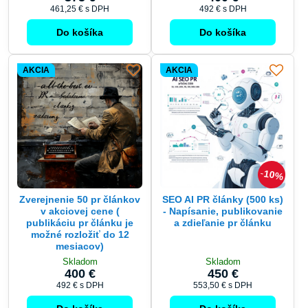
Do košíka
Do košíka
AKCIA
AKCIA
10%
Zverejnenie 50 pr článkov
SEO AI PR články (500 ks)
v akciovej cene (
- Napísanie, publikovanie
publikáciu pr článku je
a zdieľanie pr článku
možné rozložiť do 12
mesiacov)
Skladom
Skladom
400 €
450 €
492 €
s DPH
553,50 €
s DPH
Do košíka
Do košíka