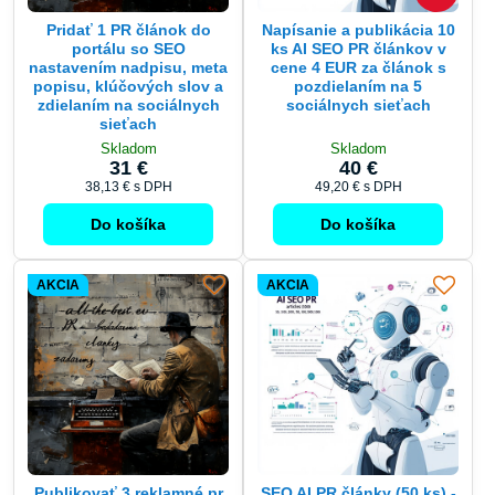
portálu so SEO
ks AI SEO PR článkov v
nastavením nadpisu, meta
cene 4 EUR za článok s
popisu, klúčových slov a
pozdielaním na 5
zdielaním na sociálnych
sociálnych sieťach
sieťach
Skladom
Skladom
31 €
40 €
38,13 €
s DPH
49,20 €
s DPH
Do košíka
Do košíka
AKCIA
AKCIA
Publikovať 3 reklamné pr
SEO AI PR články (50 ks) -
články na platforme bez
Napísanie, publikovanie a