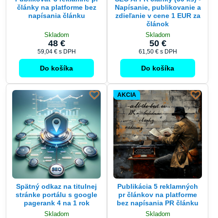
napísania článku
zdieľanie v cene 1 EUR za
článok
Skladom
Skladom
48 €
50 €
59,04 €
s DPH
61,50 €
s DPH
Do košíka
Do košíka
AKCIA
Spätný odkaz na titulnej
Publikácia 5 reklamných
stránke portálu s google
pr článkov na platforme
pagerank 4 na 1 rok
bez napísania PR článku
Skladom
Skladom
60 €
70 €
73,80 €
s DPH
86,10 €
s DPH