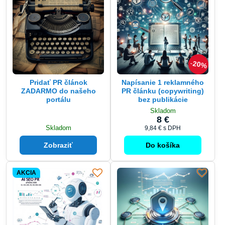
20%
Pridať PR článok
Napísanie 1 reklamného
ZADARMO do našeho
PR článku (copywriting)
portálu
bez publikácie
Skladom
8 €
Skladom
9,84 €
s DPH
Zobraziť
Do košíka
AKCIA