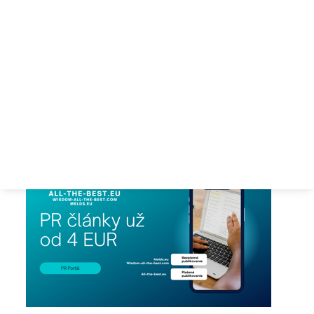
Ponúkame Vám možnosť bezplatného ako aj plateného
publikovania reklamných PR článkov na našich platformách:
1. Platené publikovanie PR článkov
na našich portáloch:
Objednanie napísania alebo publikovania PR článku môžete