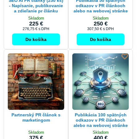
a zdieľanie pr článku
alebo na webovej stránke
Skladom
Skladom
225 €
250 €
276,75 €
s DPH
307,50 €
s DPH
Do košíka
Do košíka
Partnerský PR článok s
Publikácia 100 spätných
marketingom
odkazov v PR článkoch
alebo na webovej stránke
Skladom
Skladom
375 €
400 €
461,25 €
s DPH
492 €
s DPH