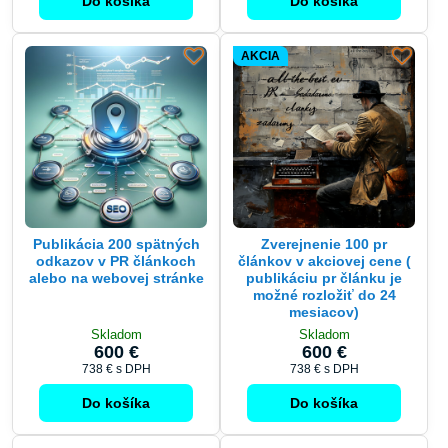
AKCIA
Publikácia 200 spätných
Zverejnenie 100 pr
odkazov v PR článkoch
článkov v akciovej cene (
alebo na webovej stránke
publikáciu pr článku je
možné rozložiť do 24
mesiacov)
Skladom
Skladom
600 €
600 €
738 €
s DPH
738 €
s DPH
Do košíka
Do košíka
AKCIA