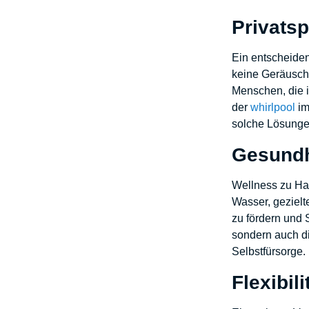
Privats
Ein entscheiden
keine Geräuschk
Menschen, die i
der
whirlpool
im
solche Lösungen
Gesundhe
Wellness zu Hau
Wasser, geziel
zu fördern und 
sondern auch d
Selbstfürsorge.
Flexibil