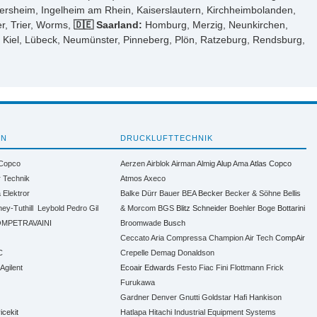
ersheim, Ingelheim am Rhein, Kaiserslautern, Kirchheimbolanden,
r, Trier, Worms,
🇩🇪 Saarland:
Homburg, Merzig, Neunkirchen,
 Kiel, Lübeck, Neumünster, Pinneberg, Plön, Ratzeburg, Rendsburg,
EN
DRUCKLUFTTECHNIK
 Copco
Aerzen
Airblok
Airman
Almig
Alup
Ama
Atlas Copco
r Technik
Atmos
Axeco
a
Elektror
Balke Dürr
Bauer
BEA
Becker
Becker & Söhne
Bellis
ney-Tuthill
Leybold
Pedro Gil
& Morcom
BGS
Blitz Schneider
Boehler
Boge
Bottarini
MPETRAVAINI
Broomwade
Busch
Ceccato Aria Compressa
Champion Air Tech
CompAir
C
Crepelle
Demag
Donaldson
 Agilent
Ecoair
Edwards
Festo
Fiac
Fini
Flottmann
Frick
Furukawa
Gardner Denver
Gnutti
Goldstar
Hafi
Hankison
icekit
Hatlapa
Hitachi Industrial Equipment Systems