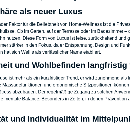
phäre als neuer Luxus
der Faktor für die Beliebtheit von Home-Wellness ist die Privat
ulisse. Ob im Garten, auf der Terrasse oder im Badezimmer – 
hn nutzen. Diese Form von Luxus ist leise, zurückhaltend und g
mer stärker in den Fokus, da er Entspannung, Design und Funkt
 hat sich Wellis als verlässlicher Name etabliert.
it und Wohlbefinden langfristig 
se ist mehr als ein kurzfristiger Trend, er wird zunehmend als
te Massagefunktionen und ergonomische Sitzpositionen können
Stress abzubauen. Der regelmäßige Zugang zu solchen Anwendun
ie mentale Balance. Besonders in Zeiten, in denen Prävention 
ität und Individualität im Mittelpun