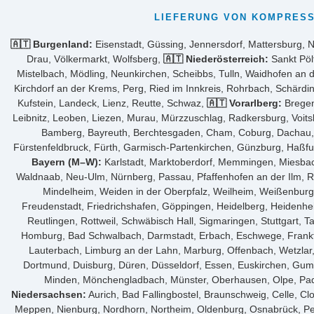
LIEFERUNG VON KOMPRESS
🇦🇹 Burgenland:
Eisenstadt, Güssing, Jennersdorf, Mattersburg, 
Drau, Völkermarkt, Wolfsberg,
🇦🇹 Niederösterreich:
Sankt Pöl
Mistelbach, Mödling, Neunkirchen, Scheibbs, Tulln, Waidhofen an 
Kirchdorf an der Krems, Perg, Ried im Innkreis, Rohrbach, Schärdi
Kufstein, Landeck, Lienz, Reutte, Schwaz,
🇦🇹 Vorarlberg:
Bregen
Leibnitz, Leoben, Liezen, Murau, Mürzzuschlag, Radkersburg, Voit
Bamberg, Bayreuth, Berchtesgaden, Cham, Coburg, Dachau, De
Fürstenfeldbruck, Fürth, Garmisch-Partenkirchen, Günzburg, Haßfur
Bayern (M–W):
Karlstadt, Marktoberdorf, Memmingen, Miesbach
Waldnaab, Neu-Ulm, Nürnberg, Passau, Pfaffenhofen an der Ilm, Re
Mindelheim, Weiden in der Oberpfalz, Weilheim, Weißenbur
Freudenstadt, Friedrichshafen, Göppingen, Heidelberg, Heidenhe
Reutlingen, Rottweil, Schwäbisch Hall, Sigmaringen, Stuttgart,
Homburg, Bad Schwalbach, Darmstadt, Erbach, Eschwege, Frankf
Lauterbach, Limburg an der Lahn, Marburg, Offenbach, Wetzla
Dortmund, Duisburg, Düren, Düsseldorf, Essen, Euskirchen, Gum
Minden, Mönchengladbach, Münster, Oberhausen, Olpe, Pader
Niedersachsen:
Aurich, Bad Fallingbostel, Braunschweig, Celle, C
Meppen, Nienburg, Nordhorn, Northeim, Oldenburg, Osnabrück, Pei