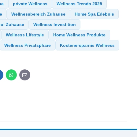
na
private Wellness
Wellness Trends 2025
e
Wellnessbereich Zuhause
Home Spa Erlebnis
ool Zuhause
Wellness Investition
Wellness Lifestyle
Home Wellness Produkte
Wellness Privatsphäre
Kostenersparnis Wellness
inkedIn
WhatsApp
E-
mail