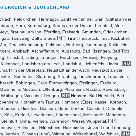
STERREICH & DEUTSCHLAND
Villach, Feldkirchen, Hermagor, Sankt Veit an der Glan, Spittal an der
abrunn, Horn, Korneuburg, Krems an der Donau, Lilienfeld, Melk,
Steyr, Braunau am Inn, Eferding, Freistadt, Gmunden, Grieskirchen,
ongau, Tamsweg, Zell am See,
🇦🇹 Tirol:
Innsbruck, Imst, Kitzbühel,
ur, Deutschlandsberg, Feldbach, Hartberg, Judenburg, Knittelfeld,
Amberg, Ansbach, Aschaffenburg, Augsburg, Bad Kissingen, Bad Tölz,
 Eichstätt, Erding, Erlangen, Forchheim, Freising, Freyung,
, Kulmbach, Landsberg am Lech, Landshut, Lichtenfels, Lindau,
🇩🇪
arkt in der Oberpfalz, Neustadt an der Aisch, Neustadt an der
furt, Sonthofen, Starnberg, Straubing, Tirschenreuth, Traunstein,
iberach, Böblingen, Calw, Emmendingen, Esslingen, Freiburg,
, Mannheim, Mosbach, Offenburg, Pforzheim, Rastatt, Ravensburg,
n, Waiblingen, Waldshut-Tiengen,
🇩🇪 Hessen:
Bad Hersfeld, Bad
ppenheim, Hofheim am Taunus, Homberg (Efze), Kassel, Korbach,
Gladbach, Bielefeld, Bochum, Bonn, Borken, Coesfeld, Detmold,
e, Köln, Krefeld, Leverkusen, Lüdenscheid, Meschede, Mettmann,
Steinfurt, Unna, Viersen, Warendorf, Wesel, Wuppertal,
🇩🇪
annover, Helmstedt, Hildesheim, Holzminden, Jever, Leer, Lüneburg,
a, Verden, Winsen (Luhe), Wittmund, Wolfenbüttel, Wolfsburg,
🇩🇪