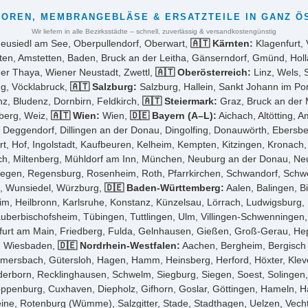
OREN, MEMBRANGEBLÄSE & ERSATZTEILE IN GANZ Ö
Wir liefern in alle Bezirksstädte – schnell, zuverlässig & versandkostengünstig
Neusiedl am See, Oberpullendorf, Oberwart,
🇦🇹 Kärnten:
Klagenfurt, 
ten, Amstetten, Baden, Bruck an der Leitha, Gänserndorf, Gmünd, Holl
der Thaya, Wiener Neustadt, Zwettl,
🇦🇹 Oberösterreich:
Linz, Wels, 
ng, Vöcklabruck,
🇦🇹 Salzburg:
Salzburg, Hallein, Sankt Johann im P
z, Bludenz, Dornbirn, Feldkirch,
🇦🇹 Steiermark:
Graz, Bruck an der M
sberg, Weiz,
🇦🇹 Wien:
Wien,
🇩🇪 Bayern (A–L):
Aichach, Altötting, 
ggendorf, Dillingen an der Donau, Dingolfing, Donauwörth, Ebersberg,
t, Hof, Ingolstadt, Kaufbeuren, Kelheim, Kempten, Kitzingen, Kronach
, Miltenberg, Mühldorf am Inn, München, Neuburg an der Donau, Neum
gen, Regensburg, Rosenheim, Roth, Pfarrkirchen, Schwandorf, Schwein
g, Wunsiedel, Würzburg,
🇩🇪 Baden-Württemberg:
Aalen, Balingen, B
im, Heilbronn, Karlsruhe, Konstanz, Künzelsau, Lörrach, Ludwigsburg
 Tauberbischofsheim, Tübingen, Tuttlingen, Ulm, Villingen-Schwenninge
urt am Main, Friedberg, Fulda, Gelnhausen, Gießen, Groß-Gerau, He
r, Wiesbaden,
🇩🇪 Nordrhein-Westfalen:
Aachen, Bergheim, Bergisch 
mersbach, Gütersloh, Hagen, Hamm, Heinsberg, Herford, Höxter, Klev
born, Recklinghausen, Schwelm, Siegburg, Siegen, Soest, Solingen, 
loppenburg, Cuxhaven, Diepholz, Gifhorn, Goslar, Göttingen, Hameln, H
ne, Rotenburg (Wümme), Salzgitter, Stade, Stadthagen, Uelzen, Vecht