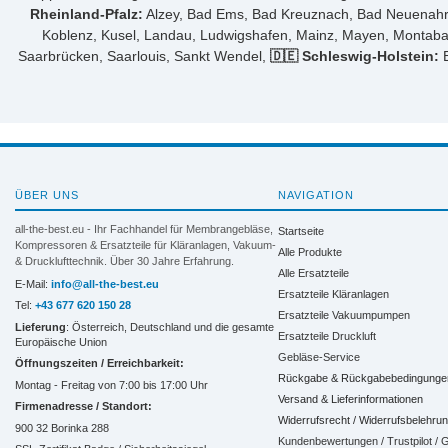
Rheinland-Pfalz:
Alzey, Bad Ems, Bad Kreuznach, Bad Neuenahr-A
Koblenz, Kusel, Landau, Ludwigshafen, Mainz, Mayen, Montaba
Saarbrücken, Saarlouis, Sankt Wendel,
🇩🇪 Schleswig-Holstein:
B
ÜBER UNS
NAVIGATION
all-the-best.eu - Ihr Fachhandel für Membrangebläse,
Startseite
Kompressoren & Ersatzteile für Kläranlagen, Vakuum-
Alle Produkte
& Drucklufttechnik. Über 30 Jahre Erfahrung.
Alle Ersatzteile
E-Mail:
info@all-the-best.eu
Ersatzteile Kläranlagen
Tel:
+43 677 620 150 28
Ersatzteile Vakuumpumpen
Lieferung
: Österreich, Deutschland und die gesamte
Ersatzteile Druckluft
Europäische Union
Gebläse-Service
Öffnungszeiten / Erreichbarkeit:
Rückgabe & Rückgabebedingunge
Montag - Freitag von 7:00 bis 17:00 Uhr
Versand & Lieferinformationen
Firmenadresse / Standort:
Widerrufsrecht / Widerrufsbelehru
900 32 Borinka 288
Kundenbewertungen / Trustpilot /