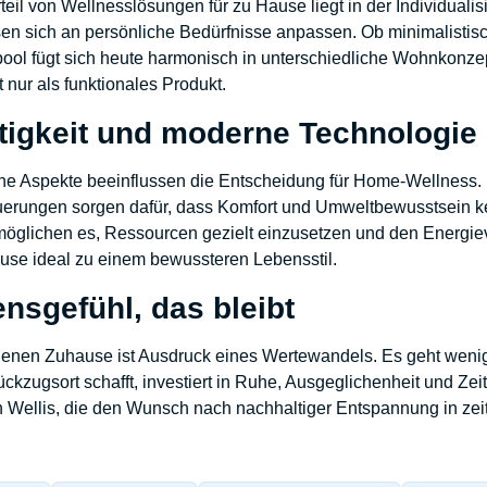
rteil von Wellnesslösungen für zu Hause liegt in der Individuali
en sich an persönliche Bedürfnisse anpassen. Ob minimalistische
ool fügt sich heute harmonisch in unterschiedliche Wohnkonzep
t nur als funktionales Produkt.
tigkeit und moderne Technologie
e Aspekte beeinflussen die Entscheidung für Home-Wellness. E
euerungen sorgen dafür, dass Komfort und Umweltbewusstsein ke
öglichen es, Ressourcen gezielt einzusetzen und den Energieve
use ideal zu einem bewussteren Lebensstil.
nsgefühl, das bleibt
genen Zuhause ist Ausdruck eines Wertewandels. Es geht wenig
ckzugsort schafft, investiert in Ruhe, Ausgeglichenheit und Zeit
n Wellis, die den Wunsch nach nachhaltiger Entspannung in ze