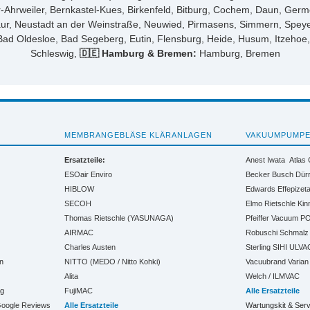
hrweiler, Bernkastel-Kues, Birkenfeld, Bitburg, Cochem, Daun, Germ
ur, Neustadt an der Weinstraße, Neuwied, Pirmasens, Simmern, Speye
ad Oldesloe, Bad Segeberg, Eutin, Flensburg, Heide, Husum, Itzehoe,
Schleswig,
🇩🇪 Hamburg & Bremen:
Hamburg, Bremen
MEMBRANGEBLÄSE KLÄRANLAGEN
VAKUUMPUMP
Ersatzteile:
Anest Iwata
Atlas
ESOair Enviro
Becker
Busch
Dür
HIBLOW
Edwards
Effepizet
SECOH
Elmo Rietschle
Kin
Thomas Rietschle (YASUNAGA)
Pfeiffer Vacuum
PO
AIRMAC
Robuschi
Schmalz
Charles Austen
Sterling SIHI
ULVA
n
NITTO (MEDO / Nitto Kohki)
Vacuubrand
Varian
Alita
Welch / ILMVAC
ng
FujiMAC
Alle Ersatzteile
 Google Reviews
Alle Ersatzteile
Wartungskit & Serv