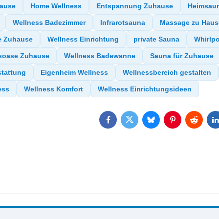
Hause
Home Wellness
Entspannung Zuhause
Heimsau
Wellness Badezimmer
Infrarotsauna
Massage zu Haus
e Zuhause
Wellness Einrichtung
private Sauna
Whirlp
soase Zuhause
Wellness Badewanne
Sauna für Zuhause
stattung
Eigenheim Wellness
Wellnessbereich gestalten
ess
Wellness Komfort
Wellness Einrichtungsideen
Facebook
Twitter
Bluesky
Pinterest
Reddit
L