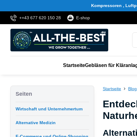
Kompressoren , Luftp
++43 677 620 150 28
E-shop
Startseite
Gebläsen für Kläranla
Startseite
Blog
Seiten
Entdeck
Wirtschaft und Unternehmertum
Naturhe
Alternative Medizin
Alternat
E-Commerce und Online-Shopping