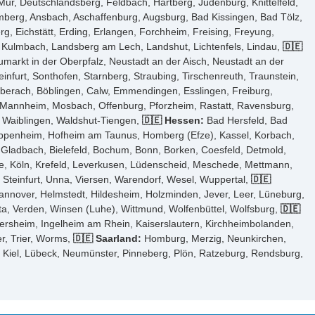
ur, Deutschlandsberg, Feldbach, Hartberg, Judenburg, Knittelfeld,
Amberg, Ansbach, Aschaffenburg, Augsburg, Bad Kissingen, Bad Tölz,
 Eichstätt, Erding, Erlangen, Forchheim, Freising, Freyung,
, Kulmbach, Landsberg am Lech, Landshut, Lichtenfels, Lindau,
🇩🇪
arkt in der Oberpfalz, Neustadt an der Aisch, Neustadt an der
furt, Sonthofen, Starnberg, Straubing, Tirschenreuth, Traunstein,
iberach, Böblingen, Calw, Emmendingen, Esslingen, Freiburg,
, Mannheim, Mosbach, Offenburg, Pforzheim, Rastatt, Ravensburg,
n, Waiblingen, Waldshut-Tiengen,
🇩🇪 Hessen:
Bad Hersfeld, Bad
ppenheim, Hofheim am Taunus, Homberg (Efze), Kassel, Korbach,
Gladbach, Bielefeld, Bochum, Bonn, Borken, Coesfeld, Detmold,
e, Köln, Krefeld, Leverkusen, Lüdenscheid, Meschede, Mettmann,
Steinfurt, Unna, Viersen, Warendorf, Wesel, Wuppertal,
🇩🇪
annover, Helmstedt, Hildesheim, Holzminden, Jever, Leer, Lüneburg,
a, Verden, Winsen (Luhe), Wittmund, Wolfenbüttel, Wolfsburg,
🇩🇪
ersheim, Ingelheim am Rhein, Kaiserslautern, Kirchheimbolanden,
r, Trier, Worms,
🇩🇪 Saarland:
Homburg, Merzig, Neunkirchen,
 Kiel, Lübeck, Neumünster, Pinneberg, Plön, Ratzeburg, Rendsburg,