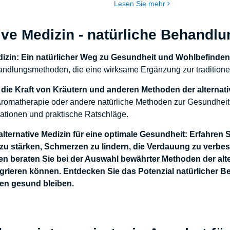
Lesen Sie mehr
haus schwierig sein kann,
verbessern, immer beliebter wird. B
richtigen Techniken und
Ernährungsweise geht es nicht nur
nde aber definitiv zufriedener
Einschränkung der Kalorienzufuhr,
tive Medizin - natürliche Behand
auch um abwechselnde Essens- un
Fastenperioden, was zur Optimieru
dizin: Ein natürlicher Weg zu Gesundheit und Wohlbefinde
Stoffwechselprozesse im Körper fü
andlungsmethoden, die eine wirksame Ergänzung zur traditione
die Kraft von Kräutern und anderen Methoden der alternat
omatherapie oder andere natürliche Methoden zur Gesundheitsu
mationen und praktische Ratschläge.
alternative Medizin für eine optimale Gesundheit:
Erfahren S
 stärken, Schmerzen zu lindern, die Verdauung zu verbess
n beraten Sie bei der Auswahl bewährter Methoden der alter
egrieren können. Entdecken Sie das Potenzial natürlicher 
n gesund bleiben.