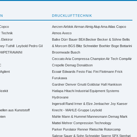
EN
DRUCKLUFTTECHNIK
 Copco
Aerzen
Airblok
Airman
Almig
Alup
Ama
Atlas Copco
r Technik
Atmos
Axeco
a
Elektror
Balke Dürr
Bauer
BEA
Becker
Becker & Söhne
Bellis
ney-Tuthill
Leybold
Pedro Gil
& Morcom
BGS
Blitz Schneider
Boehler
Boge
Bottarini
MPETRAVAINI
Broomwade
Busch
Ceccato Aria Compressa
Champion Air Tech
CompAir
C
Crepelle
Demag
Donaldson
 Agilent
Ecoair
Edwards
Festo
Fiac
Fini
Flottmann
Frick
Furukawa
Gardner Denver
Gnutti
Goldstar
Hafi
Hankison
icekit
Hatlapa
Hitachi Industrial Equipment Systems
Hydrovane
Ingersoll Rand
Irmer & Elze
Jenbacher
Joy
Kaeser
len aus Kunststoff
Knecht - MAHLE-Gruppe
Leybold
nten
Mahle
Mann & Hummel
Mannesmann Demag
Mark
Mattei
Mehrer Compression Technology
Parker
Purolator
Renner
Rietschle
Rotorcomp
Sabroe
Sauer & Sohn
Schneider
Sperre
SPX
Stenhøj