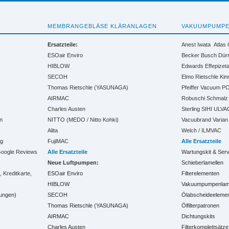
MEMBRANGEBLÄSE KLÄRANLAGEN
VAKUUMPUMP
Ersatzteile:
Anest Iwata
Atlas
ESOair Enviro
Becker
Busch
Dür
HIBLOW
Edwards
Effepizet
SECOH
Elmo Rietschle
Kin
Thomas Rietschle (YASUNAGA)
Pfeiffer Vacuum
PO
AIRMAC
Robuschi
Schmalz
Charles Austen
Sterling SIHI
ULVA
n
NITTO (MEDO / Nitto Kohki)
Vacuubrand
Varian
Alita
Welch / ILMVAC
ng
FujiMAC
Alle Ersatzteile
 Google Reviews
Alle Ersatzteile
Wartungskit & Serv
Neue Luftpumpen:
Schieberlamellen
Kreditkarte,
ESOair Enviro
Filterelementen
HIBLOW
Vakuumpumpenlamel
ungen)
SECOH
Ölabscheideeleme
Thomas Rietschle (YASUNAGA)
Ölfilterpatronen
AIRMAC
Dichtungskits
Charles Austen
Filterkomplettsätze