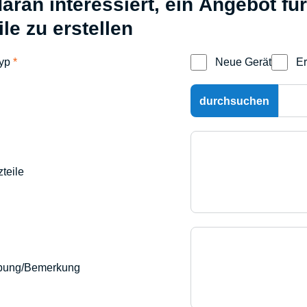
daran interessiert, ein Angebot f
ile zu erstellen
typ
*
Neue Gerät
Er
zteile
ibung/Bemerkung