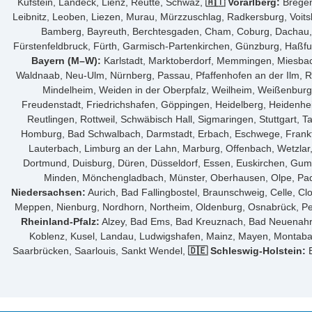
Kufstein, Landeck, Lienz, Reutte, Schwaz,
🇦🇹 Vorarlberg:
Bregen
Leibnitz, Leoben, Liezen, Murau, Mürzzuschlag, Radkersburg, Voit
Bamberg, Bayreuth, Berchtesgaden, Cham, Coburg, Dachau, De
Fürstenfeldbruck, Fürth, Garmisch-Partenkirchen, Günzburg, Haßfur
Bayern (M–W):
Karlstadt, Marktoberdorf, Memmingen, Miesbach
Waldnaab, Neu-Ulm, Nürnberg, Passau, Pfaffenhofen an der Ilm, Re
Mindelheim, Weiden in der Oberpfalz, Weilheim, Weißenbur
Freudenstadt, Friedrichshafen, Göppingen, Heidelberg, Heidenhe
Reutlingen, Rottweil, Schwäbisch Hall, Sigmaringen, Stuttgart,
Homburg, Bad Schwalbach, Darmstadt, Erbach, Eschwege, Frankf
Lauterbach, Limburg an der Lahn, Marburg, Offenbach, Wetzla
Dortmund, Duisburg, Düren, Düsseldorf, Essen, Euskirchen, Gum
Minden, Mönchengladbach, Münster, Oberhausen, Olpe, Pader
Niedersachsen:
Aurich, Bad Fallingbostel, Braunschweig, Celle, C
Meppen, Nienburg, Nordhorn, Northeim, Oldenburg, Osnabrück, Pei
Rheinland-Pfalz:
Alzey, Bad Ems, Bad Kreuznach, Bad Neuenahr-A
Koblenz, Kusel, Landau, Ludwigshafen, Mainz, Mayen, Montaba
Saarbrücken, Saarlouis, Sankt Wendel,
🇩🇪 Schleswig-Holstein:
B