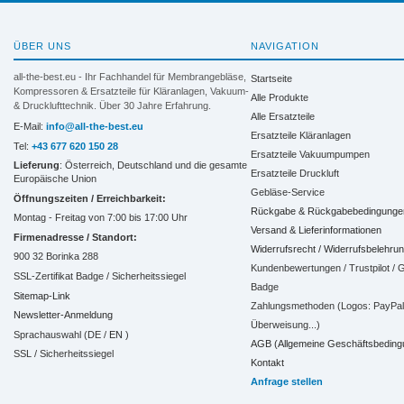
ÜBER UNS
NAVIGATION
all-the-best.eu - Ihr Fachhandel für Membrangebläse,
Startseite
Kompressoren & Ersatzteile für Kläranlagen, Vakuum-
Alle Produkte
& Drucklufttechnik. Über 30 Jahre Erfahrung.
Alle Ersatzteile
E-Mail:
info@all-the-best.eu
Ersatzteile Kläranlagen
Tel:
+43 677 620 150 28
Ersatzteile Vakuumpumpen
Lieferung
: Österreich, Deutschland und die gesamte
Ersatzteile Druckluft
Europäische Union
Gebläse-Service
Öffnungszeiten / Erreichbarkeit:
Rückgabe & Rückgabebedingunge
Montag - Freitag von 7:00 bis 17:00 Uhr
Versand & Lieferinformationen
Firmenadresse / Standort:
Widerrufsrecht / Widerrufsbelehru
900 32 Borinka 288
Kundenbewertungen / Trustpilot /
SSL-Zertifikat Badge / Sicherheitssiegel
Badge
Sitemap-Link
Zahlungsmethoden (Logos: PayPal, 
Newsletter-Anmeldung
Überweisung...)
Sprachauswahl (DE /
EN
)
AGB (Allgemeine Geschäftsbeding
SSL / Sicherheitssiegel
Kontakt
Anfrage stellen