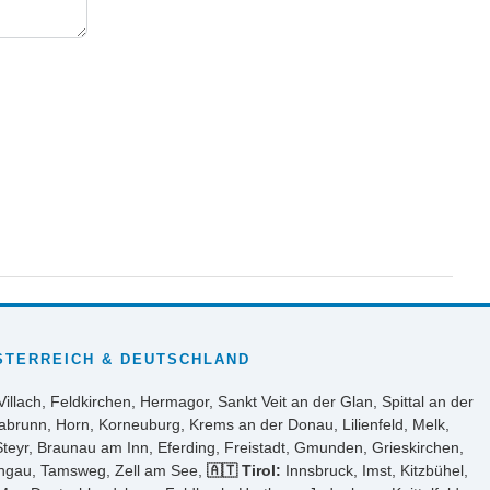
STERREICH & DEUTSCHLAND
Villach, Feldkirchen, Hermagor, Sankt Veit an der Glan, Spittal an der
abrunn, Horn, Korneuburg, Krems an der Donau, Lilienfeld, Melk,
Steyr, Braunau am Inn, Eferding, Freistadt, Gmunden, Grieskirchen,
ongau, Tamsweg, Zell am See,
🇦🇹 Tirol:
Innsbruck, Imst, Kitzbühel,