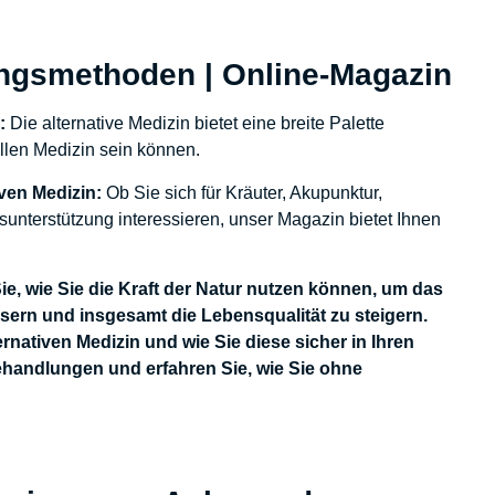
Dickdarm zu unterstützen und auch die
ei dieser
allgemeine Gesundheit zu verbessern.
 um die
 sondern
lungsmethoden | Online-Magazin
d
ng der
n:
Die alternative Medizin bietet eine breite Palette
hren kann.
llen Medizin sein können.
iven Medizin:
Ob Sie sich für Kräuter, Akupunktur,
nterstützung interessieren, unser Magazin bietet Ihnen
ie, wie Sie die Kraft der Natur nutzen können, um das
ern und insgesamt die Lebensqualität zu steigern.
nativen Medizin und wie Sie diese sicher in Ihren
Behandlungen und erfahren Sie, wie Sie ohne