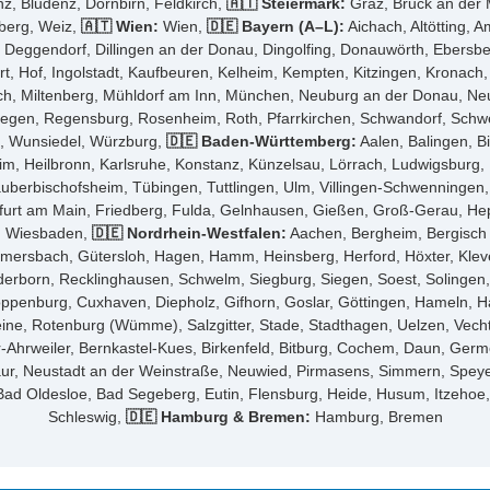
z, Bludenz, Dornbirn, Feldkirch,
🇦🇹 Steiermark:
Graz, Bruck an der M
sberg, Weiz,
🇦🇹 Wien:
Wien,
🇩🇪 Bayern (A–L):
Aichach, Altötting, 
ggendorf, Dillingen an der Donau, Dingolfing, Donauwörth, Ebersberg,
t, Hof, Ingolstadt, Kaufbeuren, Kelheim, Kempten, Kitzingen, Kronach
, Miltenberg, Mühldorf am Inn, München, Neuburg an der Donau, Neum
gen, Regensburg, Rosenheim, Roth, Pfarrkirchen, Schwandorf, Schwein
g, Wunsiedel, Würzburg,
🇩🇪 Baden-Württemberg:
Aalen, Balingen, B
im, Heilbronn, Karlsruhe, Konstanz, Künzelsau, Lörrach, Ludwigsburg
 Tauberbischofsheim, Tübingen, Tuttlingen, Ulm, Villingen-Schwenninge
urt am Main, Friedberg, Fulda, Gelnhausen, Gießen, Groß-Gerau, He
r, Wiesbaden,
🇩🇪 Nordrhein-Westfalen:
Aachen, Bergheim, Bergisch 
mersbach, Gütersloh, Hagen, Hamm, Heinsberg, Herford, Höxter, Klev
born, Recklinghausen, Schwelm, Siegburg, Siegen, Soest, Solingen, 
loppenburg, Cuxhaven, Diepholz, Gifhorn, Goslar, Göttingen, Hameln, H
ne, Rotenburg (Wümme), Salzgitter, Stade, Stadthagen, Uelzen, Vecht
hrweiler, Bernkastel-Kues, Birkenfeld, Bitburg, Cochem, Daun, Germ
ur, Neustadt an der Weinstraße, Neuwied, Pirmasens, Simmern, Speye
ad Oldesloe, Bad Segeberg, Eutin, Flensburg, Heide, Husum, Itzehoe,
Schleswig,
🇩🇪 Hamburg & Bremen:
Hamburg, Bremen