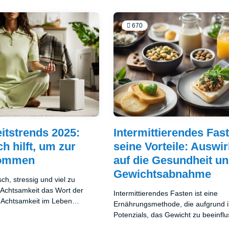
670
tstrends 2025:
Intermittierendes Fas
h hilft, um zur
seine Vorteile: Auswi
kommen
auf die Gesundheit u
Gewichtsabnahme
isch, stressig und viel zu
 Achtsamkeit das Wort der
Intermittierendes Fasten ist eine
 Achtsamkeit im Leben
Ernährungsmethode, die aufgrund i
Gedankenkarussell und
Potenzials, das Gewicht zu beeinfl
r im Hier und Jetzt zu leben.
allgemeine Gesundheitsindikatoren