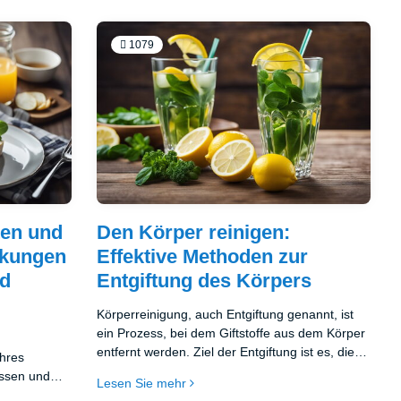
1079
ten und
Den Körper reinigen:
rkungen
Effektive Methoden zur
nd
Entgiftung des Körpers
Körperreinigung, auch Entgiftung genannt, ist
ein Prozess, bei dem Giftstoffe aus dem Körper
entfernt werden. Ziel der Entgiftung ist es, die
hres
optimale Funktion der für die Reinigung
ussen und
Lesen Sie mehr
verantwortlichen Organe wie Leber, Nieren und
 zu