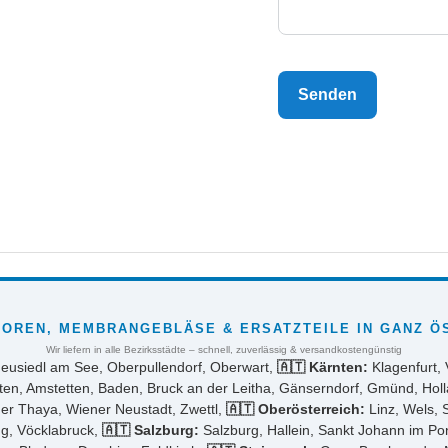
Senden
OREN, MEMBRANGEBLÄSE & ERSATZTEILE IN GANZ Ö
Wir liefern in alle Bezirksstädte – schnell, zuverlässig & versandkostengünstig
Neusiedl am See, Oberpullendorf, Oberwart,
🇦🇹 Kärnten:
Klagenfurt, 
ten, Amstetten, Baden, Bruck an der Leitha, Gänserndorf, Gmünd, Holl
der Thaya, Wiener Neustadt, Zwettl,
🇦🇹 Oberösterreich:
Linz, Wels, 
ng, Vöcklabruck,
🇦🇹 Salzburg:
Salzburg, Hallein, Sankt Johann im P