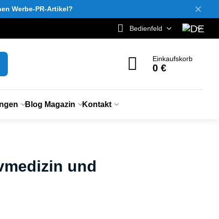
✕
inen Werbe-PR-Artikel?
Bedienfeld
Einkaufskorb
0 €
ungen
Blog Magazin
Kontakt
ivmedizin und