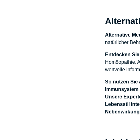
Was anfangs durc
wird Sie mit den 
Alltagstipps am E
Alterna
machen.
Alternative Me
natürlicher Beh
Entdecken Sie 
Homöopathie, Ar
wertvolle Infor
So nutzen Sie 
Immunsystem zu
Unsere Experte
Lebensstil int
Nebenwirkunge